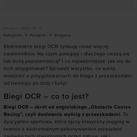
Dodano:
2022-03-17
Kategorie:
💡 Poradnik
|
🏃 Bieganie
Ekstremalne biegi OCR zyskują coraz więcej
zwolenników. Na czym polegają i dlaczego cieszą się
tak dużą popularnością? I co najważniejsze: jak się do
nich przygotować? Sprawdź wszystko, co warto
wiedzieć o przygotowaniach do biegu z przeszkodami:
od treningu po strój i buty!
Biegi OCR – co to jest?
Biegi OCR – skrót od angielskiego „Obstacle Course
Racing”, czyli dosłownie wyścig z przeszkodami.
To
dyscyplina sportowa, która łączy klasyczny jogging w
terenie z ekstremalnym pokonywaniem przeszkód
zarówno tych stworzonych przez naturę, jak i