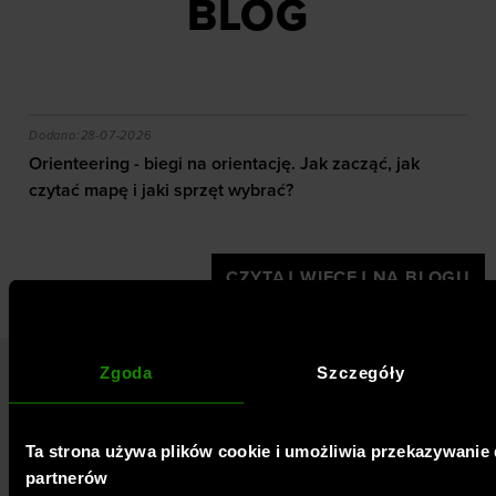
BLOG
akie efekty daje trening?
Orienteering - biegi na orientację. Jak zacząć, jak czy
Dodano:
28-07-2026
Orienteering - biegi na orientację. Jak zacząć, jak
czytać mapę i jaki sprzęt wybrać?
CZYTAJ WIĘCEJ NA BLOGU
Zgoda
Szczegóły
ZNAJDŹ NAS
Ta strona używa plików cookie i umożliwia przekazywani
partnerów