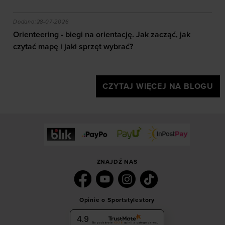
akie efekty daje trening?
Orienteering - biegi na orientację. Jak zacząć, jak czy
Dodano:
28-07-2026
Orienteering - biegi na orientację. Jak zacząć, jak
czytać mapę i jaki sprzęt wybrać?
CZYTAJ WIĘCEJ NA BLOGU
ZNAJDŹ NAS
Opinie o Sportstylestory
4.9
Na podstawie
6036
opinii
z całego okresu