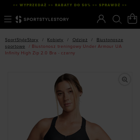
<< WYPRZEDAŻ >> RABATY DO 50% >> SPRAWDŹ >>
Menu
Szukaj
SportStyleStory
/
Kobiety
/
Odzież
/
Biustonosze
sportowe
/
Biustonosz treningowy Under Armour UA
Infinity High Zip 2.0 Bra - czarny