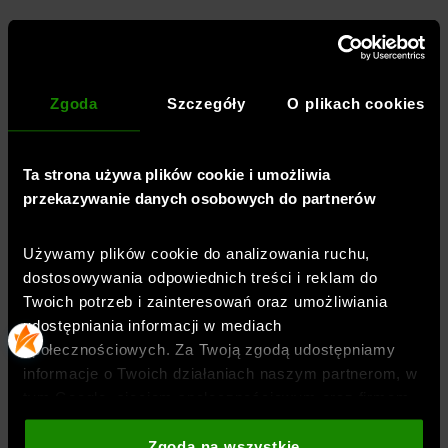
wykonany w 87% z materiału
syntetycznego, który zapewnia trwałość,
oddychalność i jest łatwy w pielęgnacji
Zgoda
Szczegóły
O plikach cookies
elastyczny materiał dzięki dodatkowi
elastanu (13%)
Ta strona używa plików cookie i umożliwia
jednolita kolorystyka pasująca do wielu
przekazywanie danych osobowych do partnerów
stylizacji
głęboki, okrągły dekolt z przodu
Używamy plików cookie do analizowania ruchu,
dostosowywania odpowiednich treści i reklam do
suwak z przodu ułatwia zakładanie i
Twoich potrzeb i zainteresowań oraz umożliwiania
zdejmowanie biustonosza
udostępniania informacji w mediach
gładka, elastyczna taśma dla
społecznościowych. Za Twoją zgodą udostępniamy
komfortowego dopasowania
informacje o Twoich działaniach naszym partnerom, w
tym Google, sieciom społecznościowym oraz firmom
ramiączka z regulacją
zajmującym się reklamą i analityką internetową. Nasi
partnerzy mogą łączyć te informacje z innymi, które
Zgoda na wszystkie