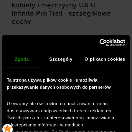
kobiety i mężczyzny UA U
Infinite Pro Trail - szczegółowe
cechy:
buty przeznaczone do biegania w terenie
but o podeszwie neutralnej
Zgoda
Szczegóły
O plikach cookies
cholewka o niskim profilu, wykonana z
przewiewnej siateczki tekstylnej, która
zapewnia wygodę oraz odpowiednią
Ta strona używa plików cookie i umożliwia
wentylację stopy
przekazywanie danych osobowych do partnerów
uchwyt na języku i pięcie
Używamy plików cookie do analizowania ruchu,
boczny klips z TPU dla dodatkowego
dostosowywania odpowiednich treści i reklam do
wsparcia
Twoich potrzeb i zainteresowań oraz umożliwiania
udostępniania informacji w mediach
miękka, amortyzująca wkładka z pianki
społecznościowych. Za Twoją zgodą udostępniamy