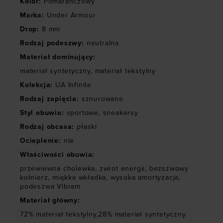
Kolor
:
Pomarańczowy
Marka
:
Under Armour
Drop
:
8 mm
Rodzaj podeszwy
:
neutralna
Materiał dominujący
:
materiał syntetyczny
,
materiał tekstylny
Kolekcja
:
UA Infinite
Rodzaj zapięcia
:
sznurowane
Styl obuwia
:
sportowe
,
sneakersy
Rodzaj obcasa
:
płaski
Ocieplenie
:
nie
Właściwości obuwia
:
przewiewna cholewka
,
zwrot energii
,
bezszwowy
kołnierz
,
miękka wkładka
,
wysoka amortyzacja
,
podeszwa Vibram
Materiał główny
:
72% materiał tekstylny,28% materiał syntetyczny