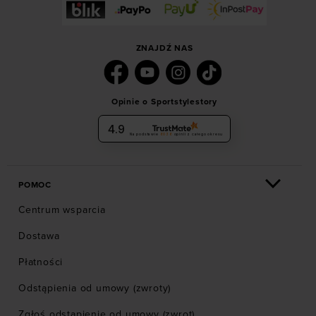
ZNAJDŹ NAS
Opinie o Sportstylestory
4.9
Na podstawie
6036
opinii
z całego okresu
POMOC
Centrum wsparcia
Dostawa
Płatności
Odstąpienia od umowy (zwroty)
Zgłoś odstąpienie od umowy (zwrot)