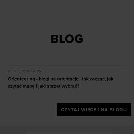
BLOG
akie efekty daje trening?
Orienteering - biegi na orientację. Jak zacząć, jak czy
Dodano:
28-07-2026
Orienteering - biegi na orientację. Jak zacząć, jak
czytać mapę i jaki sprzęt wybrać?
CZYTAJ WIĘCEJ NA BLOGU