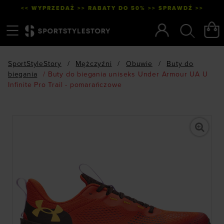
<< WYPRZEDAŻ >> RABATY DO 50% >> SPRAWDŹ >>
Menu
Szukaj
SportStyleStory
/
Mężczyźni
/
Obuwie
/
Buty do
biegania
/
Buty do biegania uniseks Under Armour UA U
Infinite Pro Trail - pomarańczowe