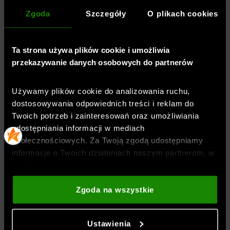
Zgoda
Szczegóły
O plikach cookies
BEZPIECZEŃSTWO PRODUKTU
Ta strona używa plików cookie i umożliwia
przekazywanie danych osobowych do partnerów
Używamy plików cookie do analizowania ruchu,
BLOG
dostosowywania odpowiednich treści i reklam do
Twoich potrzeb i zainteresowań oraz umożliwiania
udostępniania informacji w mediach
społecznościowych. Za Twoją zgodą udostępniamy
informacje o Twoich działaniach naszym partnerom, w
akie efekty daje trening?
Orienteering - biegi na orientację. Jak zacząć, jak czy
tym Google, sieciom społecznościowym oraz firmom
Dodano:
28-07-2026
zajmującym się reklamą i analityką internetową. Nasi
Orienteering - biegi na orientację. Jak zacząć, jak
partnerzy mogą łączyć te informacje z innymi, które
Zgoda na wszystkie
czytać mapę i jaki sprzęt wybrać?
podajesz poza tą stroną internetową, a także z
danymi, które uzyskują w wyniku korzystania przez
Ustawienia
Ciebie z ich usług. Za Twoją zgodą możemy również