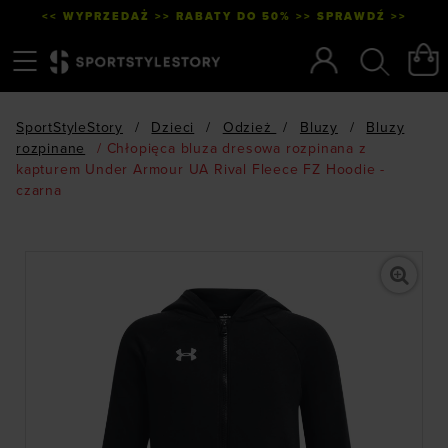
<< WYPRZEDAŻ >> RABATY DO 50% >> SPRAWDŹ >>
Menu
Szukaj
SportStyleStory
/
Dzieci
/
Odzież
/
Bluzy
/
Bluzy
rozpinane
/
Chłopięca bluza dresowa rozpinana z
kapturem Under Armour UA Rival Fleece FZ Hoodie -
czarna