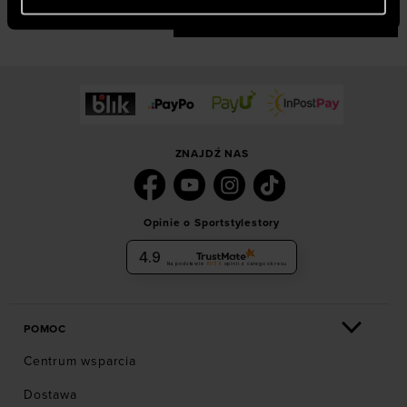
przekazywać do naszych partnerów Twoje dane
CZYTAJ WIĘCEJ NA BLOGU
osobowe w celu kierowania dopasowanych reklam
internetowych i usprawniania sposobu ich
wyświetlania, przeprowadzania badań analitycznych,
dopasowywania treści oraz udoskonalania rozwiązań
oferowanych przez naszych partnerów (np. sieci
społecznościowych). Szczegółowe informacje
ZNAJDŹ NAS
znajdziesz w naszej
Polityce prywatności
oraz sekcji
„Szczegóły”
Opinie o Sportstylestory
4.9
Na podstawie
6036
opinii
z całego okresu
POMOC
Centrum wsparcia
Dostawa