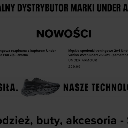
 produkt w rozmiarze
Dodaj produkt w roz
NOWOŚCI
3XL
S
M
L
XL
NOWOŚĆ
ingowa rozpinana z kapturem Under
Męskie spodenki treningowe 2w1 Und
 Full Zip - czarna
Vanish Wven Short 2.0 2n1 - pomara
R
UNDER ARMOUR
229,99
dzież, buty, akcesoria -