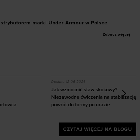
ystrybutorem marki
Under Armour
w Polsce
.
Zobacz więcej
wca
Jak wzmocnić staw skokowy? Niezawodne ćw
Dodano:
12-06-2026
D
Jak wzmocnić staw skokowy?
Niezawodne ćwiczenia na stabilizację i
a
powrót do formy po urazie
J
CZYTAJ WIĘCEJ NA BLOGU