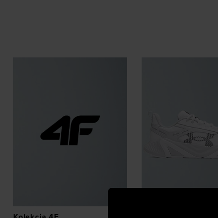
Kolekcja 4F
Buty treningowe