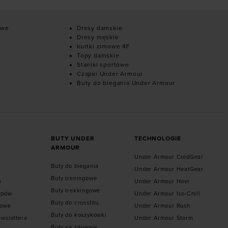
owe
Dresy damskie
Dresy męskie
kurtki zimowe 4F
Topy damskie
Staniki sportowe
Czapki Under Armour
Buty do biegania Under Armour
BUTY UNDER
TECHNOLOGIE
ARMOUR
Under Armour ColdGear
Buty do biegania
Under Armour HeatGear
Buty treningowe
u
Under Armour Hovr
Buty trekkingowe
epów
Under Armour Iso-Chill
Buty do crossfitu
towe
Under Armour Rush
Buty do koszykówki
ewslettera
Under Armour Storm
Buty na siłownie