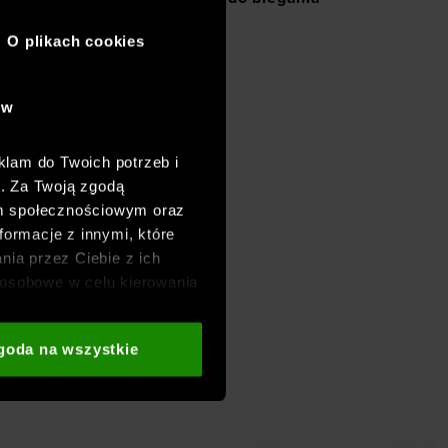
O plikach cookies
ów
klam do Twoich potrzeb i
h. Za Twoją zgodą
om społecznościowym oraz
formacje z innymi, które
nia przez Ciebie z ich
osobowe w celu kierowania
adzania badań
aszych partnerów (np. sieci
goda na wszystkie
i
oraz sekcji „Szczegóły”