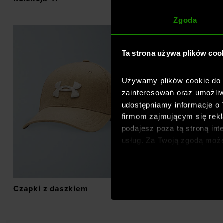
Zgoda
Ta strona używa plików coo
Używamy plików cookie do a
zainteresowań oraz umożliw
udostępniamy informacje o
firmom zajmującym się rekla
podajesz poza tą stroną int
usług. Za Twoją zgodą moż
dopasowanych reklam intern
analitycznych, dopasowywan
społecznościowych). Szcze
Czapki z daszkiem