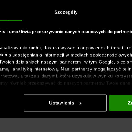
Szczegóły
kie i umożliwia przekazywanie danych osobowych do partner
nalizowania ruchu, dostosowywania odpowiednich treści i re
iania udostępniania informacji w mediach społecznościowyc
 Twoich działaniach naszym partnerom, w tym Google, sieci
mą i analityką internetową. Nasi partnerzy mogą łączyć te in
ernetową, a także z danymi, które uzyskują w wyniku korzysta
emy również przekazywać do naszych partnerów Twoje dane 
etowych i usprawniania sposobu ich wyświetlania, przeprow
ia treści oraz udoskonalania rozwiązań oferowanych przez n
Ustawienia
Z
gółowe informacje znajdziesz w naszej
Polityce prywatnośc