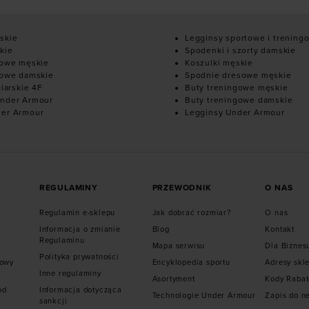
skie
Legginsy sportowe i trening
kie
Spodenki i szorty damskie
mowe męskie
Koszulki męskie
mowe damskie
Spodnie dresowe męskie
ciarskie 4F
Buty treningowe męskie
nder Armour
Buty treningowe damskie
der Armour
Legginsy Under Armour
REGULAMINY
PRZEWODNIK
O NAS
Regulamin e-sklepu
Jak dobrać rozmiar?
O nas
Informacja o zmianie
Blog
Kontakt
Regulaminu
Mapa serwisu
Dla Biznes
Polityka prywatności
mowy
Encyklopedia sportu
Adresy skl
Inne regulaminy
Asortyment
Kody Raba
od
Informacja dotycząca
Technologie Under Armour
Zapis do n
sankcji