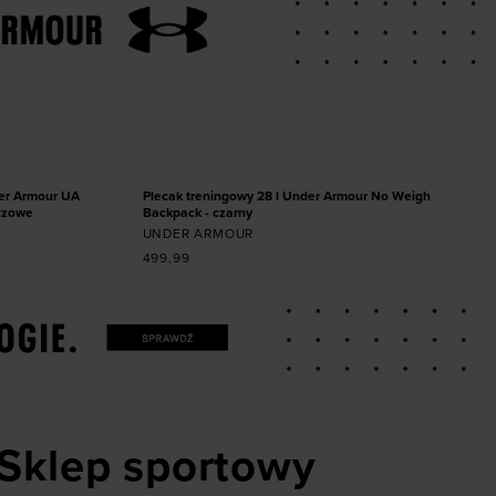
miarze
Dodaj produkt w rozmiarze
XXL
ONE SIZE
NOWOŚĆ
er Armour UA
Plecak treningowy 28 l Under Armour No Weigh
ńczowe
Backpack - czarny
UNDER ARMOUR
499,99
Sklep sportowy