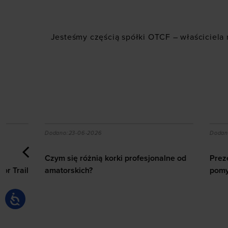
Jesteśmy częścią spółki
OTCF
– właściciela
rail
Czym się różnią korki profesjonalne od amatorskich?
Prezent dl
Dodano:
23-06-2026
Dodano:
18-06
Czym się różnią korki profesjonalne od
Prezent dla 
il
amatorskich?
pomysły na