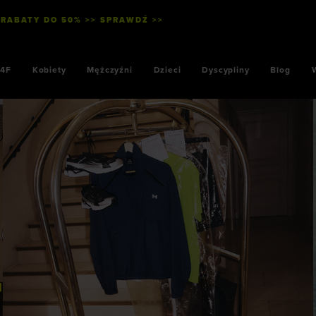
 RABATY DO 50% >> SPRAWDŹ >>
WYSYŁKA KURI
4F
Kobiety
Mężczyźni
Dzieci
Dyscypliny
Blog