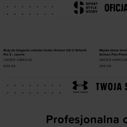
Dodaj produkt w rozmiarze
36
36,5
37,5
38
38,5
39
40
Dodaj
40,5
41
42
42,5
43
44
44,5
45
45,5
46
47
47,5
NOWOŚĆ
NOWOŚĆ
Buty do biegania uniseks Under Armour UA U Velociti
Męska bluza tren
Pro 2 - czarne
Armour Flex Fleece
UNDER ARMOUR
UNDER ARMOU
699,99
299,99
Profesjonalna o