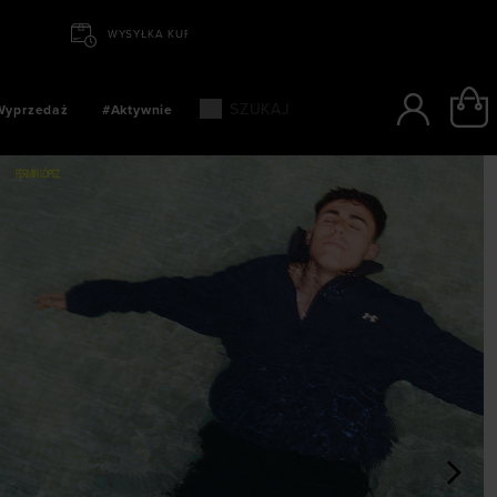
EREM W CIĄGU 24 GODZIN
Wyprzedaż
#Aktywnie
>