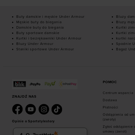
Buty damskie i męskie Under Armour
Bluzy dam
Męskie buty do biegania
Bluzy męs
Damskie buty do biegania
Kurtki zi
Buty sportowe damskie
Kurtki zi
Kurtki i bezrękawniki Under Armour
kurtki nar
Bluzy Under Armour
Spodnie U
Staniki sportowe Under Armour
Bagaż Un
POMOC
Centrum wsparcia
ZNAJDŹ NAS
Dostawa
Płatności
Odstąpienia od u
(zwroty)
Opinie o Sportstylestory
Zgłoś odstąpienie 
umowy (zwrot)