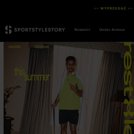
<< WYPRZEDAŻ >>
Nowości
Under Armour
<