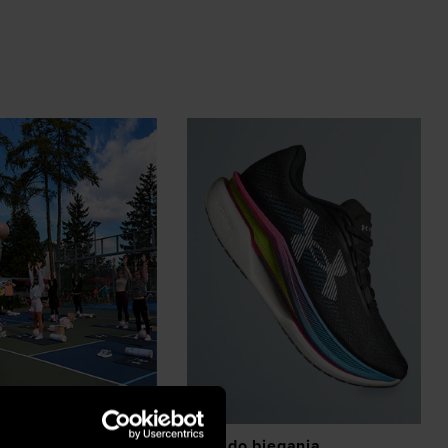
z eventów
Buty do biegania