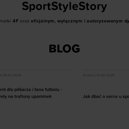
SportStyleStory
 marki
4F
oraz
oficjalnym, wyłącznym i autoryzowanym d
BLOG
a piłkarza i fana futbolu - pomysły na trafiony upominek
Jak dbać o serce u sporto
-2026
Dodano:
12-06-2026
piłkarza i fana futbolu -
 trafiony upominek
Jak dbać o serce u sportowc
10