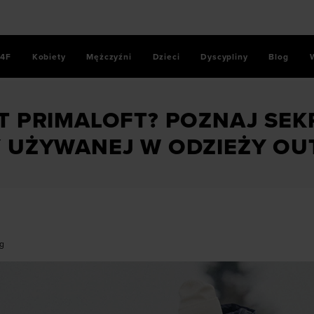
4F
Kobiety
Mężczyźni
Dzieci
Dyscypliny
Blog
k
/
Co to jest PrimaLoft? Poznaj sekret syntetycznej ociepliny
ST PRIMALOFT? POZNAJ SE
Y UŻYWANEJ W ODZIEŻY O
ng