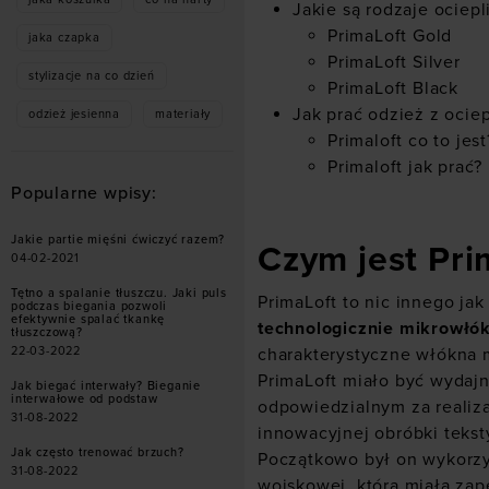
Jakie są rodzaje ociepl
PrimaLoft Gold
jaka czapka
PrimaLoft Silver
stylizacje na co dzień
PrimaLoft Black
Jak prać odzież z ociep
odzież jesienna
materiały
Primaloft co to jest
Primaloft jak prać?
Popularne wpisy:
Jakie partie mięśni ćwiczyć razem?
Czym jest Pri
04-02-2021
Tętno a spalanie tłuszczu. Jaki puls
PrimaLoft to nic innego ja
podczas biegania pozwoli
efektywnie spalać tkankę
technologicznie mikrowłó
tłuszczową?
charakterystyczne włókna 
22-03-2022
PrimaLoft miało być wydajn
Jak biegać interwały? Bieganie
interwałowe od podstaw
odpowiedzialnym za realiza
31-08-2022
innowacyjnej obróbki tekst
Jak często trenować brzuch?
Początkowo był on wykorzy
31-08-2022
wojskowej, która miała za