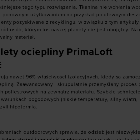
niejsze tego typu rozwiązania. Tkanina nie wchłania wod
 ponownym użytkowaniem na przykład po ulewnym deszcz
nty pozyskiwane z recyklingu, w związku z tym artykuły
ód osób, którym los naszej planety nie jest obojętny. Na 
alny materiał.
lety ociepliny PrimaLoft
ć
wują nawet 96% właściwości izolacyjnych, kiedy są zamoc
iepliną. Zaawansowany i skrupulatnie przemyślany proces 
h poliestrowych na zewnątrz materiału. Szybkie schnięci
warunkach pogodowych (niskie temperatury, silny wiatr)
yli hipotermią.
braniach outdoorowych sprawia, że odzież jest niezwykle
łatwo złożyć i umieścić w plecaku
bez ryzyka utraty cen