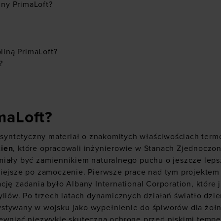
iny PrimaLoft?
liną PrimaLoft?
?
maLoft?
k syntetyczny materiał o znakomitych właściwościach ter
kien
, które opracowali inżynierowie w Stanach Zjednoczon
miały być zamiennikiem naturalnego puchu o jeszcze le
iejsze po zamoczenie. Pierwsze prace nad tym projektem 
cję zadania było Albany International Corporation, które 
yliów. Po trzech latach dynamicznych działań światło dzie
stywany w wojsku jako wypełnienie do śpiworów dla żołn
pewniać niezwykle skuteczną ochronę przed niskimi tempe