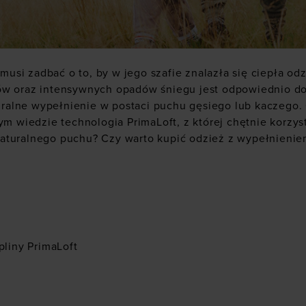
si zadbać o to, by w jego szafie znalazła się ciepła odz
ów oraz intensywnych opadów śniegu jest odpowiednio do
alne wypełnienie w postaci puchu gęsiego lub kaczego. O
ym wiedzie technologia PrimaLoft, z której chętnie korzys
aturalnego puchu? Czy warto kupić odzież z wypełnienie
pliny PrimaLoft