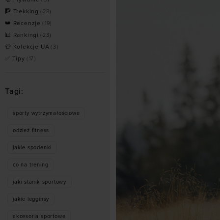
🧗 Trekking
(
28
)
👑 Recenzje
(
19
)
📊 Rankingi
(
23
)
👕 Kolekcje UA
(
3
)
✅ Tipy
(
17
)
Tagi:
sporty wytrzymałościowe
odzież fitness
jakie spodenki
co na trening
jaki stanik sportowy
jakie legginsy
akcesoria sportowe