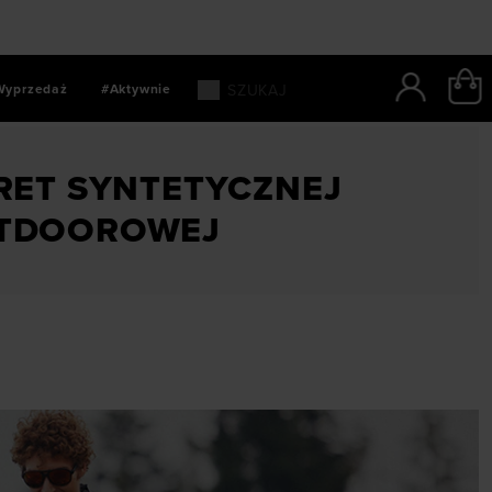
Wyprzedaż
#Aktywnie
 używanej w odzieży outdoorowej
KRET SYNTETYCZNEJ
UTDOOROWEJ