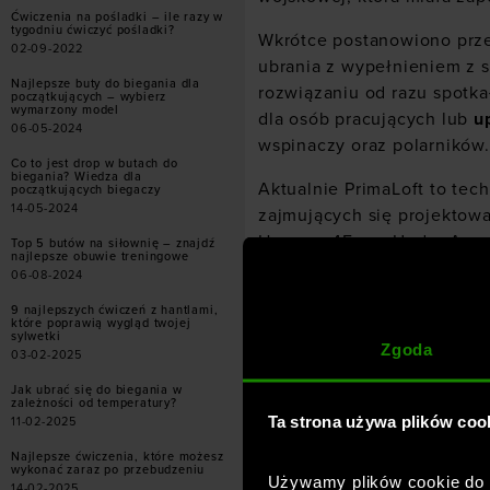
Ćwiczenia na pośladki – ile razy w
tygodniu ćwiczyć pośladki?
Wkrótce postanowiono przen
02-09-2022
ubrania z wypełnieniem z s
Najlepsze buty do biegania dla
rozwiązaniu od razu spotka
początkujących – wybierz
wymarzony model
dla osób pracujących lub
u
06-05-2024
wspinaczy oraz polarników.
Co to jest drop w butach do
biegania? Wiedza dla
Aktualnie PrimaLoft to tec
początkujących biegaczy
14-05-2024
zajmujących się projektow
Hansen
,
4F
czy
Under Arm
Top 5 butów na siłownię – znajdź
najlepsze obuwie treningowe
06-08-2024
9 najlepszych ćwiczeń z hantlami,
które poprawią wygląd twojej
sylwetki
Zgoda
03-02-2025
Jak ubrać się do biegania w
zależności od temperatury?
Ta strona używa plików coo
11-02-2025
Najlepsze ćwiczenia, które możesz
wykonać zaraz po przebudzeniu
Używamy plików cookie do a
14-02-2025