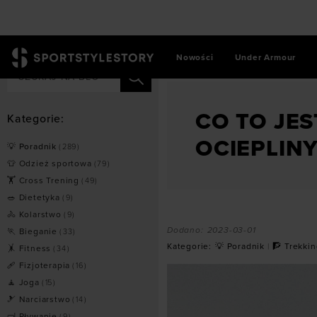
Nowości
Under Armour
SportStyleStory
/
💡 Poradni
CO TO JE
Kategorie:
OCIEPLIN
💡 Poradnik
(
289
)
👕 Odzież sportowa
(
79
)
🏋 Cross Trening
(
49
)
🥗 Dietetyka
(
9
)
🚴 Kolarstwo
(
9
)
Dodano:
2023-03-01
🏃 Bieganie
(
33
)
Kategorie:
💡 Poradnik
|
🧗 Trekki
🤸 Fitness
(
34
)
🩹 Fizjoterapia
(
16
)
🧘 Joga
(
15
)
🎿 Narciarstwo
(
14
)
🤿 Pływanie
(
9
)