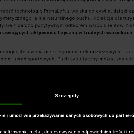
ieść technologię PrimaLoft z wojska do cywila, dzięki 
yntetycznego, a nie naturalnego puchu. Kolekcje dla tury
ły się z bardzo pozytywnym odbiorem wśród klientów. Nas
prawiających aktywność fizyczną w trudnych warunkach
hnologia stosowana przez ogrom marek odzieżowych – zaró
aniem ubrań sportowych. Puch syntetyczny można znaleźć
our
.
Szczegóły
kie i umożliwia przekazywanie danych osobowych do partner
nalizowania ruchu, dostosowywania odpowiednich treści i re