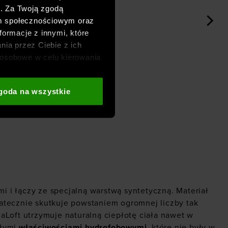
h. Za Twoją zgodą
om społecznościowym oraz
formacje z innymi, które
nia przez Ciebie z ich
osobowe w celu kierowania
adzania badań
aszych partnerów (np. sieci
goda na wszystkie
i
oraz sekcji „Szczegóły”
mi i łączy ze specjalną warstwą syntetyczną. Materiał
atecznie skutkuje powstaniem ogromnej liczby tak
aLoft utrzymuje naturalną ciepłotę ciała nawet w
ałymi
właściwościami hydrofobowymi
, które nie były w