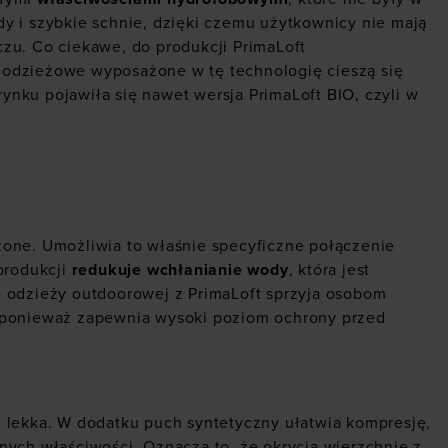
y i szybkie schnie, dzięki czemu użytkownicy nie mają
u. Co ciekawe, do produkcji PrimaLoft
 odzieżowe wyposażone w tę technologię cieszą się
rynku pojawiła się nawet wersja PrimaLoft BIO, czyli w
zone. Umożliwia to właśnie specyficzne połączenie
produkcji
redukuje wchłanianie wody
, która jest
e odzieży outdoorowej z PrimaLoft sprzyja osobom
, ponieważ zapewnia wysoki poziom ochrony przed
 lekka. W dodatku puch syntetyczny ułatwia kompresję,
nych właściwości. Oznacza to, że okrycia wierzchnie z