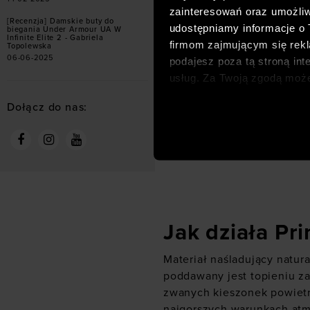
zainteresowań oraz umożliw
[Recenzja] Damskie buty do
udostępniamy informacje o
biegania Under Armour UA W
Infinite Elite 2 - Gabriela
firmom zajmującym się rekla
Topolewska
06-06-2025
podajesz poza tą stroną int
usług. Za Twoją zgodą moż
dopasowanych reklam intern
Dołącz do nas:
analitycznych, dopasowywan
społecznościowych). Szcze
Jak działa Pri
Materiał naśladujący natur
poddawany jest topieniu z
zwanych kieszonek powietrz
najgorszych warunkach atm