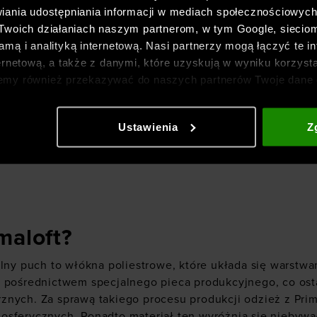
iania udostępniania informacji w mediach społecznościowyc
 Twoich działaniach naszym partnerom, w tym Google, sieci
mą i analityką internetową. Nasi partnerzy mogą łączyć te in
ernetową, a także z danymi, które uzyskują w wyniku korzysta
emy również przekazywać do naszych partnerów Twoje dane 
etowych i usprawniania sposobu ich wyświetlania, przeprow
ia treści oraz udoskonalania rozwiązań oferowanych przez n
Ustawienia
Z
gółowe informacje znajdziesz w naszej
Polityce prywatnośc
maloft?
alny puch to włókna poliestrowe, które układa się warstwa
a pośrednictwem specjalnego pieca produkcyjnego, co ost
nych. Za sprawą takiego procesu produkcji odzież z Prim
osferycznych. Ponadto materiał ten wyróżnia się niebyw