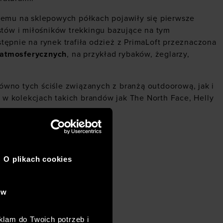
czemu na sklepowych półkach pojawiły się pierwsze
stów i miłośników trekkingu bazujące na tym
tępnie na rynek trafiła odzież z PrimaLoft przeznaczona
 atmosferycznych
, na przykład rybaków, żeglarzy,
wno tych ściśle związanych z branżą outdoorową, jak i
 w kolekcjach takich brandów jak The North Face,
Helly
O plikach cookies
ów
klam do Twoich potrzeb i