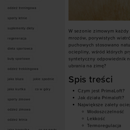
odzież treningowa
sporty letnie
suplementy diety
W sezonie zimowym każdy mu
mrozów, porywistych wiatr
regeneracja
puchowych stosowano natur
dieta sportowca
ociepliny, wśród których pr
syntetyczny odpowiednik n
buty sportowe
ubrania na zimę?
odzież trekkingowa
Spis treści
jaka bluza
jakie spodnie
jaka kurtka
co w góry
Czym jest PrimaLoft?
Jak działa Primaloft?
sporty zimowe
Największe zalety ocie
odzież zimowa
Wodoszczelność
Lekkość
odzież letnia
Termoregulacja
jaka koszulka
co na narty