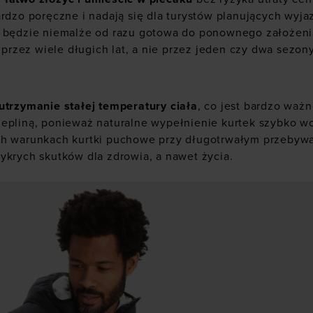
ardzo poręczne i nadają się dla turystów planujących wyja
i będzie niemalże od razu gotowa do ponownego założenia
rzez wiele długich lat, a nie przez jeden czy dwa sezon
utrzymanie stałej temperatury ciała
, co jest bardzo waż
epliną, ponieważ naturalne wypełnienie kurtek szybko wch
ch warunkach kurtki puchowe przy długotrwałym przebyw
ykrych skutków dla zdrowia, a nawet życia.