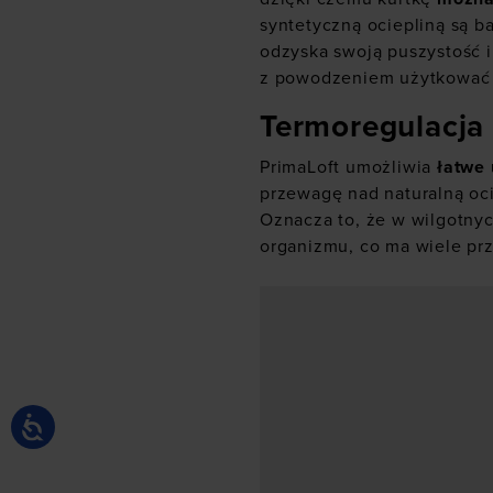
syntetyczną ociepliną są b
odzyska swoją puszystość 
z powodzeniem użytkować p
Termoregulacja
PrimaLoft umożliwia
łatwe 
przewagę nad naturalną oci
Oznacza to, że w wilgotny
organizmu, co ma wiele prz