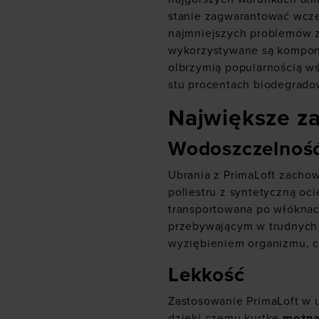
stanie zagwarantować wcześ
najmniejszych problemów z
wykorzystywane są kompone
olbrzymią popularnością wśr
stu procentach biodegradow
Największe za
Wodoszczelnoś
Ubrania z PrimaLoft zacho
poliestru z syntetyczną oc
transportowana po włóknac
przebywającym w trudnych 
wyziębieniem organizmu, cz
Lekkość
Zastosowanie PrimaLoft w u
dzięki czemu kurtkę
można 