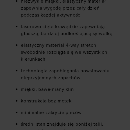
niezwykle miękki, elastyczny materiał
zapewnia wygodę przez cały dzień
podczas każdej aktywności
laserowo cięte krawędzie zapewniają
gładszą, bardziej podkreślającą sylwetkę
elastyczny materiał 4-way stretch
swobodnie rozciąga się we wszystkich
kierunkach
technologia zapobiegania powstawaniu
nieprzyjemnych zapachów
miękki, bawełniany klin
konstrukcja bez metek
minimalne zakrycie pleców
średni stan znajduje się poniżej talii,