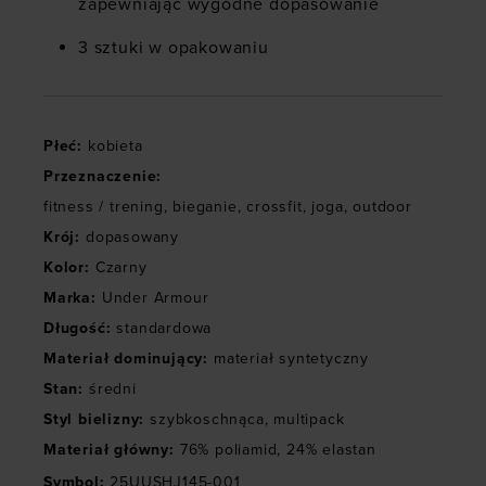
zapewniając wygodne dopasowanie
3 sztuki w opakowaniu
Płeć
:
kobieta
Przeznaczenie
:
fitness / trening
,
bieganie
,
crossfit
,
joga
,
outdoor
Krój
:
dopasowany
Kolor
:
Czarny
Marka
:
Under Armour
Długość
:
standardowa
Materiał dominujący
:
materiał syntetyczny
Stan
:
średni
Styl bielizny
:
szybkoschnąca
,
multipack
Materiał główny
:
76% poliamid, 24% elastan
Symbol
:
25UUSHJ145-001