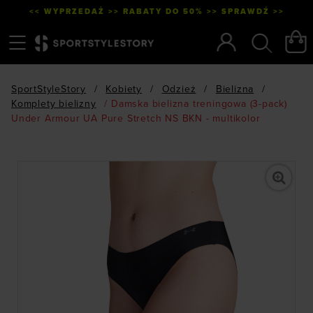
<< WYPRZEDAŻ >> RABATY DO 50% >> SPRAWDŹ >>
Menu
Szukaj
SportStyleStory
/
Kobiety
/
Odzież
/
Bielizna
/
Komplety bielizny
/
Damska bielizna treningowa (3-pack)
Under Armour UA Pure Stretch NS BKN - multikolor