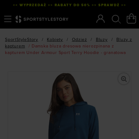
<< WYPRZEDAŻ >> RABATY DO 50% >> SPRAWDŹ >>
Menu
Szukaj
SportStyleStory
/
Kobiety
/
Odzież
/
Bluzy
/
Bluzy z
kapturem
/
Damska bluza dresowa nierozpinana z
kapturem Under Armour Sport Terry Hoodie - granatowa