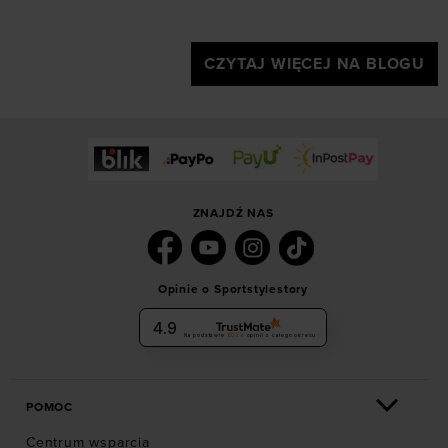
CZYTAJ WIĘCEJ NA BLOGU
ZNAJDŹ NAS
Opinie o Sportstylestory
4.9
Na podstawie
6036
opinii
z całego okresu
POMOC
Centrum wsparcia