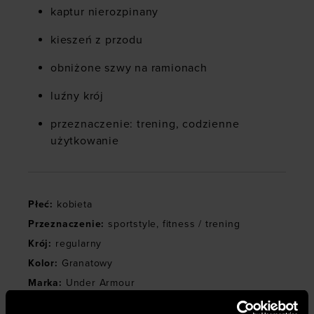
kaptur nierozpinany
kieszeń z przodu
obniżone szwy na ramionach
luźny krój
przeznaczenie: trening, codzienne
użytkowanie
Płeć
:
kobieta
Przeznaczenie
:
sportstyle
,
fitness / trening
Krój
:
regularny
Kolor
:
Granatowy
Marka
:
Under Armour
Kieszenie
:
zewnętrzne
,
otwarte
,
kangurka