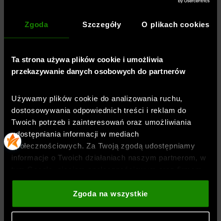
Rękaw
:
długi
Materiał dominujący
:
bawełna
Zgoda
Szczegóły
O plikach cookies
Kaptur
:
z kapturem
,
z regulacją
Rodzaj zapięcia
:
bez zapięcia
Ta strona używa plików cookie i umożliwia
Styl bluzy
:
dresowa
,
nierozpinana
przekazywanie danych osobowych do partnerów
Materiał główny
:
96% bawełna,4% elastan
Symbol
:
6011015-498
Używamy plików cookie do analizowania ruchu,
dostosowywania odpowiednich treści i reklam do
Twoich potrzeb i zainteresowań oraz umożliwiania
TECHNOLOGIE
udostępniania informacji w mediach
społecznościowych. Za Twoją zgodą udostępniamy
informacje o Twoich działaniach naszym partnerom, w
OPINIE
tym Google, sieciom społecznościowym oraz firmom
zajmującym się reklamą i analityką internetową. Nasi
partnerzy mogą łączyć te informacje z innymi, które
Zgoda na wszystkie
DOSTAWA
podajesz poza tą stroną internetową, a także z
danymi, które uzyskują w wyniku korzystania przez