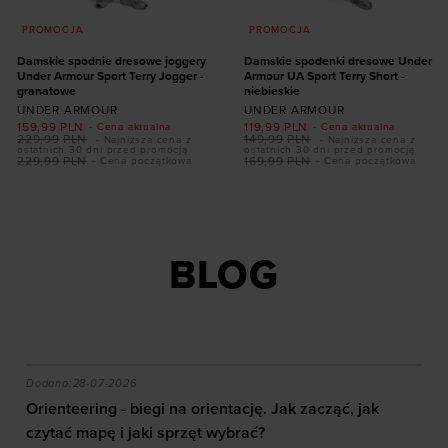
PROMOCJA
PROMOCJA
Damskie spodnie dresowe joggery
Damskie spodenki dresowe Under
Under Armour Sport Terry Jogger -
Armour UA Sport Terry Short -
granatowe
niebieskie
UNDER ARMOUR
UNDER ARMOUR
159,99
PLN
119,99
PLN
- Cena aktualna
- Cena aktualna
229,99
PLN
149,99
PLN
- Najniższa cena z
- Najniższa cena z
ostatnich 30 dni przed promocją
ostatnich 30 dni przed promocją
229,99
PLN
169,99
PLN
- Cena początkowa
- Cena początkowa
Dodaj produkt w
Dodaj produkt w
rozmiarze
rozmiarze
XS
S
M
L
XL
XS
S
M
L
XL
BLOG
akie efekty daje trening?
Orienteering - biegi na orientację. Jak zacząć, jak czy
Dodano:
28-07-2026
Orienteering - biegi na orientację. Jak zacząć, jak
czytać mapę i jaki sprzęt wybrać?