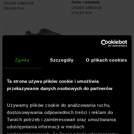
Camo - czerwona
UNDER ARMOUR
UNDER ARMOUR
599,99
PLN
279,99
PLN
Dodaj produkt w
rozmiarze
Dodaj produkt w
41
42
42,5
43
rozmiarze
44
44,5
45
45,5
46
47
47,5
XXL
Zgoda
Szczegóły
O plikach cookies
Ta strona używa plików cookie i umożliwia
Profesjonalna odzież, buty,
przekazywanie danych osobowych do partnerów
akcesoria -
Sklep sportowy
SportStyleStory
Używamy plików cookie do analizowania ruchu,
dostosowywania odpowiednich treści i reklam do
Twoich potrzeb i zainteresowań oraz umożliwiania
Jesteśmy częścią spółki
OTCF
– właściciela
udostępniania informacji w mediach
marki
4F
oraz
oficjalnym, wyłącznym i
społecznościowych. Za Twoją zgodą udostępniamy