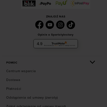
ZNAJDŹ NAS
Opinie o Sportstylestory
4.9
Na podstawie
6031
opinii
z całego okresu
POMOC
Centrum wsparcia
Dostawa
Płatności
Odstąpienia od umowy (zwroty)
Zgłoś odstąpienie od umowy (zwrot)