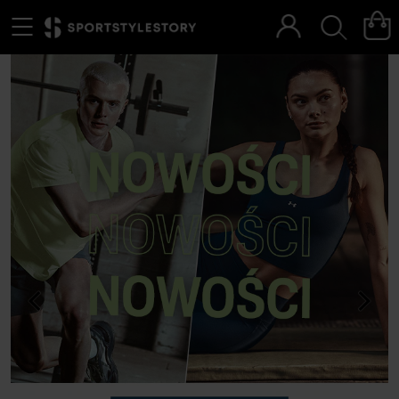
Menu
Szukaj
<
>