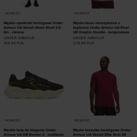
NOWOŚĆ
NOWOŚĆ
Męskie spodenki treningowe Under
Męska bluza nierozpinana z
Armour UA Vanish Wven Short 2.0
kapturem Under Armour UA Rival
6in - zielone
LW Graphic Hoodie - burgundowa
UNDER ARMOUR
UNDER ARMOUR
159,99
PLN
279,99
PLN
Dodaj produkt w
Dodaj produkt w
rozmiarze
rozmiarze
XXL
XXL
NOWOŚĆ
NOWOŚĆ
Męskie buty do biegania Under
Męska koszulka treningowa Under
Armour UA HB Runner 2 - multikolor
Armour UA Vanish Elite Smls SS