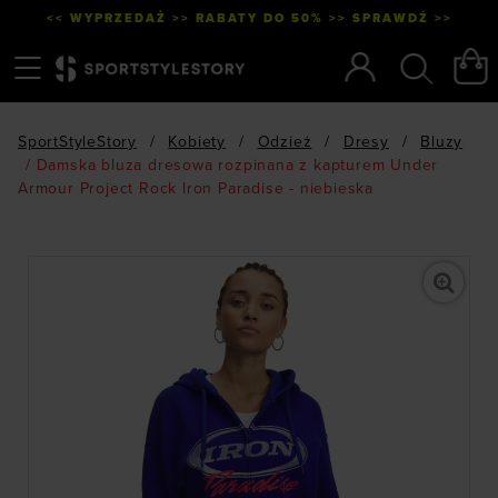
<< WYPRZEDAŻ >> RABATY DO 50% >> SPRAWDŹ >>
Menu
Szukaj
SportStyleStory
/
Kobiety
/
Odzież
/
Dresy
/
Bluzy
/
Damska bluza dresowa rozpinana z kapturem Under
Armour Project Rock Iron Paradise - niebieska