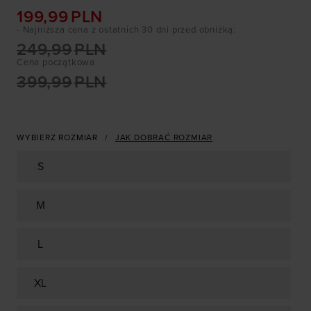
199,99
PLN
- Najniższa cena z ostatnich 30 dni przed obniżką
:
249,99
PLN
Cena początkowa
399,99
PLN
WYBIERZ ROZMIAR
JAK DOBRAĆ ROZMIAR
S
M
L
XL