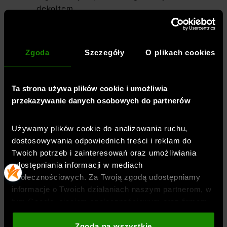
dekoltem
mankiety wykończone ściągaczem
z przodu nadruk
Iron Paradise
Zgoda
Szczegóły
O plikach cookies
otwarte kieszenie boczne
Ta strona używa plików cookie i umożliwia
zamek błyskawiczny o pełnej długości
przekazywanie danych osobowych do partnerów
fason o obniżonej linii ramion
Używamy plików cookie do analizowania ruchu,
dół ze ściągaczem
dostosowywania odpowiednich treści i reklam do
Twoich potrzeb i zainteresowań oraz umożliwiania
udostępniania informacji w mediach
Płeć
:
kobieta
społecznościowych. Za Twoją zgodą udostępniamy
informacje o Twoich działaniach naszym partnerom, w
Przeznaczenie
:
sportstyle
,
fitness / trening
tym Google, sieciom społecznościowym oraz firmom
Krój
:
luźny
zajmującym się reklamą i analityką internetową. Nasi
Kolor
:
Niebieski
partnerzy mogą łączyć te informacje z innymi, które
Zgoda na wszystkie