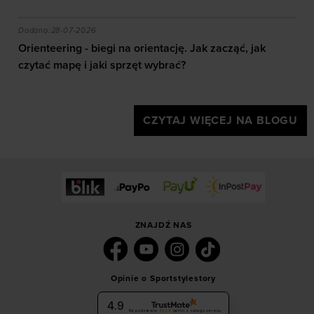
akie efekty daje trening?
Orienteering - biegi na orientację. Jak zacząć, jak czy
Dodano:
28-07-2026
Orienteering - biegi na orientację. Jak zacząć, jak
czytać mapę i jaki sprzęt wybrać?
CZYTAJ WIĘCEJ NA BLOGU
ZNAJDŹ NAS
Opinie o Sportstylestory
4.9
Na podstawie
6036
opinii
z całego okresu