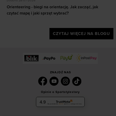
Dodano:
28-07-2026
znajdziesz w naszej
Polityce prywatności
oraz sekcji
Orienteering - biegi na orientację. Jak zacząć, jak
„Szczegóły”
czytać mapę i jaki sprzęt wybrać?
CZYTAJ WIĘCEJ NA BLOGU
ZNAJDŹ NAS
Opinie o Sportstylestory
4.9
Na podstawie
6036
opinii
z całego okresu