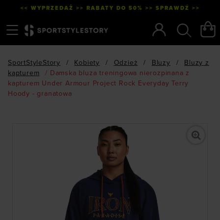
<< WYPRZEDAŻ >> RABATY DO 50% >> SPRAWDŹ >>
Menu
Szukaj
SportStyleStory
/
Kobiety
/
Odzież
/
Bluzy
/
Bluzy z
kapturem
/
Damska bluza treningowa nierozpinana z
kapturem Under Armour Project Rock Everyday Terry
Hoody - granatowa