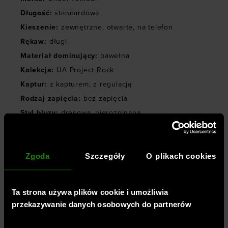
Długość
:
standardowa
Kieszenie
:
zewnętrzne
,
otwarte
,
na telefon
Rękaw
:
długi
Materiał dominujący
:
bawełna
Kolekcja
:
UA Project Rock
Kaptur
:
z kapturem
,
z regulacją
Rodzaj zapięcia
:
bez zapięcia
Styl bluzy
:
dresowa
,
nierozpinana
Symbol
:
1380186-410
Zgoda
Szczegóły
O plikach cookies
TECHNOLOGIE
Ta strona używa plików cookie i umożliwia
OPINIE
przekazywanie danych osobowych do partnerów