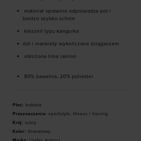
materiał sprawnie odprowadza pot i
bardzo szybko schnie
kieszeń typu kangurka
dół i mankiety wykończone ściągaczem
obniżona linia ramion
80% bawełna, 20% poliester
Płeć
:
kobieta
Przeznaczenie
:
sportstyle
,
fitness / trening
Krój
:
luźny
Kolor
:
Granatowy
Marka
:
Under Armour