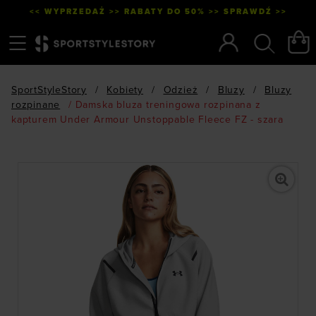
<< WYPRZEDAŻ >> RABATY DO 50% >> SPRAWDŹ >>
Menu
Szukaj
SportStyleStory
/
Kobiety
/
Odzież
/
Bluzy
/
Bluzy
rozpinane
/
Damska bluza treningowa rozpinana z
kapturem Under Armour Unstoppable Fleece FZ - szara