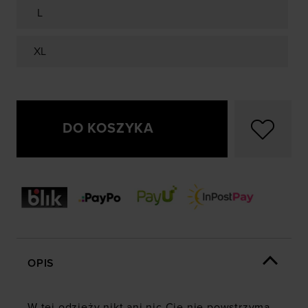
L
XL
DO KOSZYKA
OPIS
W tej odzieży nikt ani nic Cię nie powstrzyma.