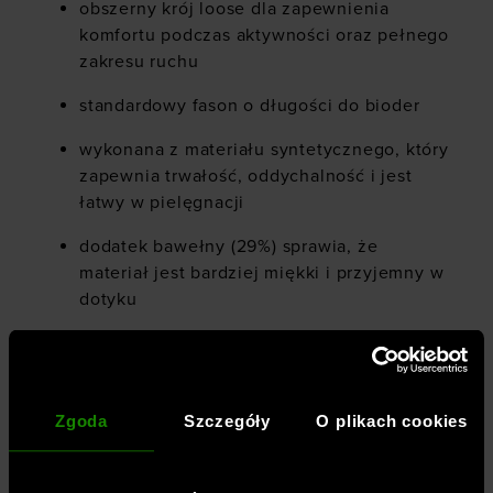
obszerny krój loose dla zapewnienia
komfortu podczas aktywności oraz pełnego
zakresu ruchu
standardowy fason o długości do bioder
wykonana z materiału syntetycznego, który
zapewnia trwałość, oddychalność i jest
łatwy w pielęgnacji
dodatek bawełny (29%) sprawia, że
materiał jest bardziej miękki i przyjemny w
dotyku
nieregulowany kaptur
mankiety wykończone elastyczną lamówką
Zgoda
Szczegóły
O plikach cookies
małe logo z przodu
kieszenie boczne z zapięciem na suwak