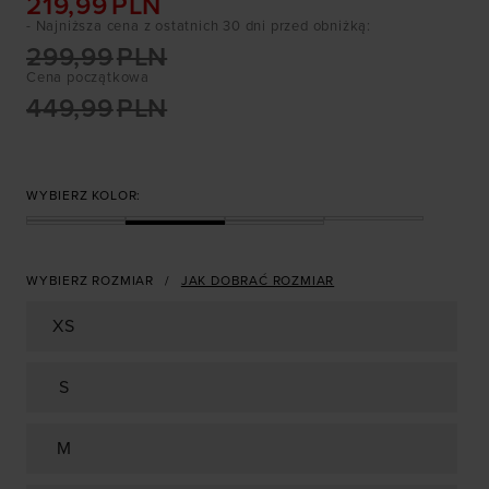
219,99
PLN
- Najniższa cena z ostatnich 30 dni przed obniżką
:
299,99
PLN
Cena początkowa
449,99
PLN
WYBIERZ KOLOR:
WYBIERZ ROZMIAR
JAK DOBRAĆ ROZMIAR
XS
S
M