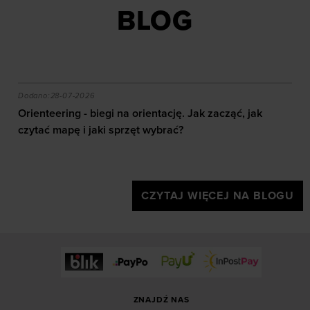
BLOG
akie efekty daje trening?
Orienteering - biegi na orientację. Jak zacząć, jak czy
Dodano:
28-07-2026
Orienteering - biegi na orientację. Jak zacząć, jak
czytać mapę i jaki sprzęt wybrać?
CZYTAJ WIĘCEJ NA BLOGU
ZNAJDŹ NAS