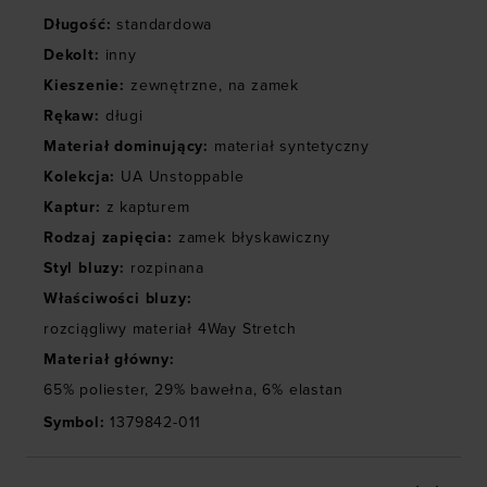
dopasowywania treści oraz udoskonalania rozwiązań
Długość
:
standardowa
oferowanych przez naszych partnerów (np. sieci
Dekolt
:
inny
społecznościowych). Szczegółowe informacje
Kieszenie
:
zewnętrzne
,
na zamek
znajdziesz w naszej
Polityce prywatności
oraz sekcji
Rękaw
:
długi
„Szczegóły”
Materiał dominujący
:
materiał syntetyczny
Kolekcja
:
UA Unstoppable
Kaptur
:
z kapturem
Rodzaj zapięcia
:
zamek błyskawiczny
Styl bluzy
:
rozpinana
Właściwości bluzy
:
rozciągliwy materiał 4Way Stretch
Materiał główny
:
65% poliester, 29% bawełna, 6% elastan
Symbol
:
1379842-011