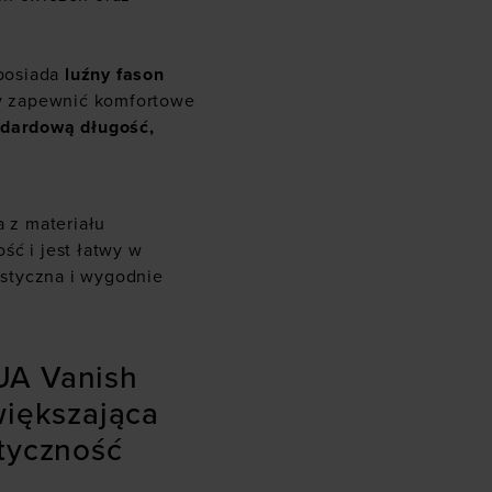
osiada
luźny fason
by zapewnić komfortowe
dardową długość,
 z materiału
ść i jest łatwy w
lastyczna i wygodnie
UA Vanish
większająca
styczność