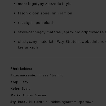
małe logotypy z przodu i tyłu
fason o obniżonej linii ramion
rozcięcia po bokach
szybkoschnący materiał, sprawnie odprowadzaj
elastyczny materiał 4Way Stretch swobodnie ro
kierunkach
Płeć
:
kobieta
Przeznaczenie
:
fitness / trening
Krój
:
luźny
Kolor
:
Szary
Marka
:
Under Armour
Styl koszulki
:
t-shirt
,
z krótkim rękawem
,
sportowa