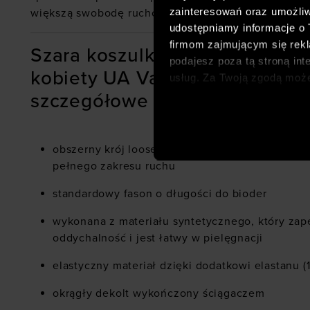
zainteresowań oraz umożliw
większą swobodę ruchów.
udostępniamy informacje o
firmom zajmującym się rekla
Szara koszulka na trening Und
podajesz poza tą stroną int
kobiety UA Vanish Energy SS 2
usług. Za Twoją zgodą moż
dopasowanych reklam intern
szczegółowe cechy:
analitycznych, dopasowywan
społecznościowych). Szcze
obszerny krój loose dla zapewnienia komfortu 
pełnego zakresu ruchu
standardowy fason o długości do bioder
wykonana z materiału syntetycznego, który zap
oddychalność i jest łatwy w pielęgnacji
elastyczny materiał dzięki dodatkowi elastanu (
okrągły dekolt wykończony ściągaczem