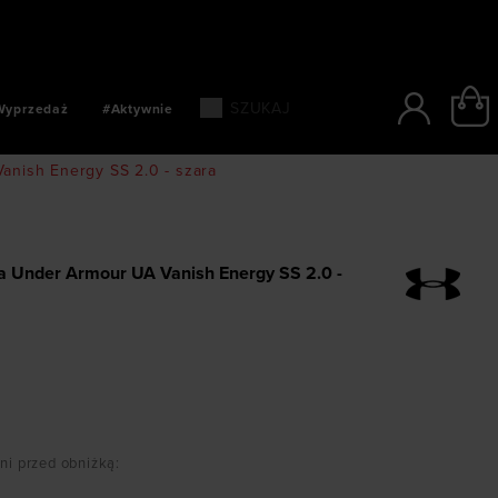
SZYBKIE PŁATNOŚCI: BLIK, PAYPO, PAYU
Wyprzedaż
#Aktywnie
nish Energy SS 2.0 - szara
 Under Armour UA Vanish Energy SS 2.0 -
dni przed obniżką
: