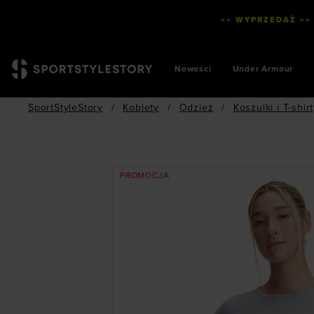
<< WYPRZEDAŻ >>
Nowości
Under Armour
SportStyleStory
/
Kobiety
/
Odzież
/
Koszulki i T-shir
PROMOCJA