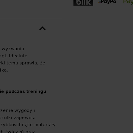
e wyzwania:
gi. Idealnie
ki temu sprawia, że
ika.
ie podczas treningu
szenie wygody i
szulki zapewnia
szybkoschnące materiały
ch ćwiczeń oraz