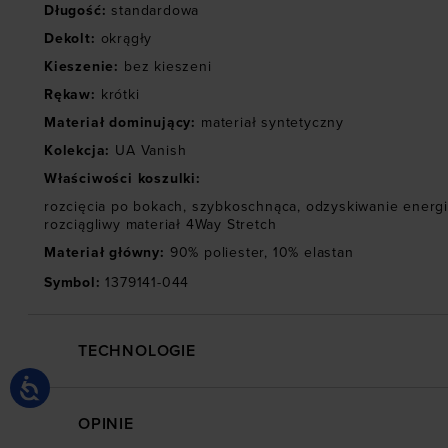
Długość
:
standardowa
Dekolt
:
okrągły
Kieszenie
:
bez kieszeni
Rękaw
:
krótki
Materiał dominujący
:
materiał syntetyczny
Kolekcja
:
UA Vanish
Właściwości koszulki
:
rozcięcia po bokach
,
szybkoschnąca
,
odzyskiwanie energi
rozciągliwy materiał 4Way Stretch
Materiał główny
:
90% poliester, 10% elastan
Symbol
:
1379141-044
TECHNOLOGIE
OPINIE