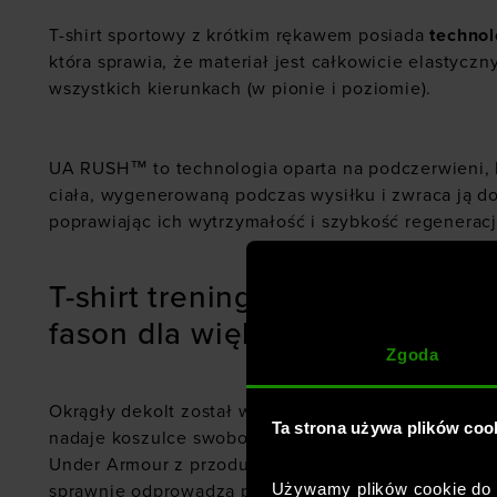
T-shirt sportowy z krótkim rękawem
posiada
technol
która sprawia, że materiał jest całkowicie elastyczny
wszystkich kierunkach (w pionie i poziomie).
UA RUSH™ to technologia oparta na podczerwieni, 
ciała, wygenerowaną podczas wysiłku i zwraca ją do
poprawiając ich wytrzymałość i szybkość regeneracj
T-shirt treningowy z krótkim r
fason dla większej swobody r
Zgoda
Okrągły dekolt został wykończony ściągaczem, a ob
Ta strona używa plików coo
nadaje koszulce swobodny charakter. T-shirt posiad
Under Armour z przodu i tyłu. Materiał, z którego w
Używamy plików cookie do a
sprawnie odprowadza pot i szybko schnie, a rozcię