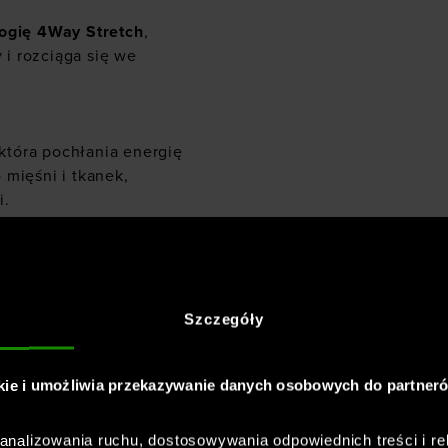
ogię 4Way Stretch
,
 i rozciąga się we
która pochłania energię
 mięśni i tkanek,
i.
ękawem - luźny
uchów
Szczegóły
niżona linia ramion
kie i umożliwia przekazywanie danych osobowych do partner
a również małe
logotypy
ykonana jest koszulka,
nalizowania ruchu, dostosowywania odpowiednich treści i re
cia po bokach zapewniają