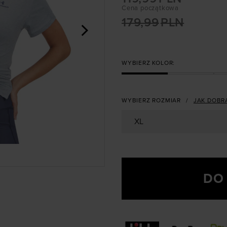
Cena początkowa
179,99
PLN
>
WYBIERZ KOLOR:
WYBIERZ ROZMIAR
JAK DOBR
XL
DO