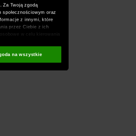
h. Za Twoją zgodą
om społecznościowym oraz
formacje z innymi, które
nia przez Ciebie z ich
osobowe w celu kierowania
adzania badań
aszych partnerów (np. sieci
goda na wszystkie
i
oraz sekcji „Szczegóły”