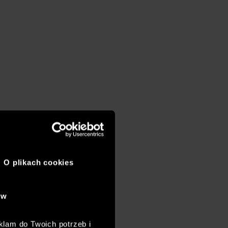
O plikach cookies
ów
klam do Twoich potrzeb i