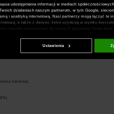
iania udostępniania informacji w mediach społecznościowyc
 Twoich działaniach naszym partnerom, w tym Google, sieci
mą i analityką internetową. Nasi partnerzy mogą łączyć te in
er Armour dla
ernetową, a także z danymi, które uzyskują w wyniku korzysta
.0 -
emy również przekazywać do naszych partnerów Twoje dane 
etowych i usprawniania sposobu ich wyświetlania, przeprow
ia treści oraz udoskonalania rozwiązań oferowanych przez n
Ustawienia
Z
gółowe informacje znajdziesz w naszej
Polityce prywatnośc
podczas aktywności oraz
ewnia trwałość,
10%)