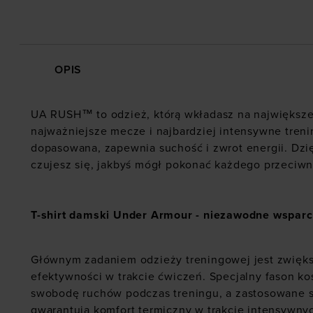
OPIS
UA RUSH™ to odzież, którą wkładasz na największ
najważniejsze mecze i najbardziej intensywne trenin
dopasowana, zapewnia suchość i zwrot energii. Dzię
czujesz się, jakbyś mógł pokonać każdego przeciwn
T-shirt damski Under Armour - niezawodne wsparc
Głównym zadaniem odzieży treningowej jest zwięk
efektywności w trakcie ćwiczeń. Specjalny fason ko
swobodę ruchów podczas treningu, a zastosowane 
gwarantują komfort termiczny w trakcie intensywny