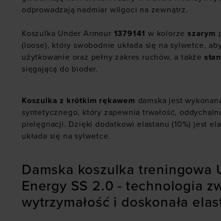
odprowadzają nadmiar wilgoci na zewnątrz.
Koszulka Under Armour
1379141
w kolorze
szarym
p
(loose), który swobodnie układa się na sylwetce, a
użytkowanie oraz pełny zakres ruchów, a także
stan
sięgającą do bioder.
Koszulka z krótkim rękawem
damska jest wykonana
syntetycznego, który zapewnia trwałość, oddychalno
pielęgnacji. Dzięki dodatkowi elastanu (10%) jest e
układa się na sylwetce.
Damska koszulka treningowa 
Energy SS 2.0 - technologia z
wytrzymałość i doskonała ela