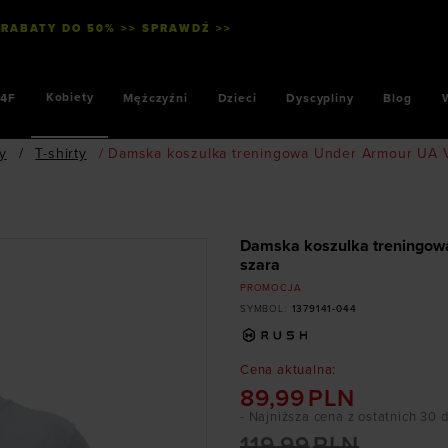
 RABATY DO 50% >> SPRAWDŹ >>
Kobiety
4F
Mężczyźni
Dzieci
Dyscypliny
Blog
ty
/
T-shirty
/
Damska koszulka treningowa Under Armour UA Va
Damska koszulka treningowa
szara
PROMOCJA
SYMBOL
:
1379141-044
Cena aktualna
:
89,99
PLN
- Najniższa cena z ostatnich 30 
119,99
PLN