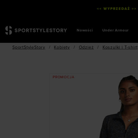
<< WYPRZEDAŻ >>
Nowości
Under Armour
SportStyleStory
/
Kobiety
/
Odzież
/
Koszulki i T-shir
PROMOCJA