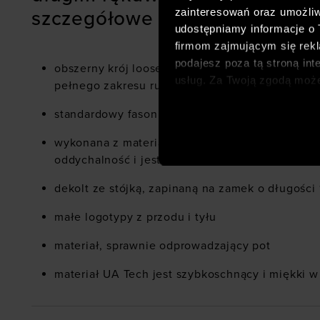
zainteresowań oraz umożliw
szczegółowe cechy:
udostępniamy informacje o
firmom zajmującym się rekla
podajesz poza tą stroną int
obszerny krój loose dla zapewnienia komfortu 
usług. Za Twoją zgodą moż
pełnego zakresu ruchu
dopasowanych reklam intern
standardowy fason o długości do bioder
analitycznych, dopasowywan
społecznościowych). Szcze
wykonana z materiału syntetycznego, który zap
oddychalność i jest łatwy w pielęgnacji
dekolt ze stójką, zapinaną na zamek o długości 
małe logotypy z przodu i tyłu
materiał, sprawnie odprowadzający pot
materiał UA Tech jest szybkoschnący i miękki w