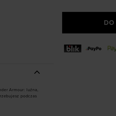
DO
nder Armour: luźna,
trzebujesz podczas