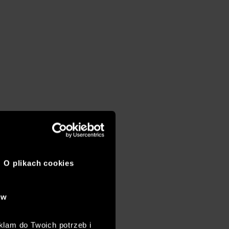
O plikach cookies
ów
klam do Twoich potrzeb i