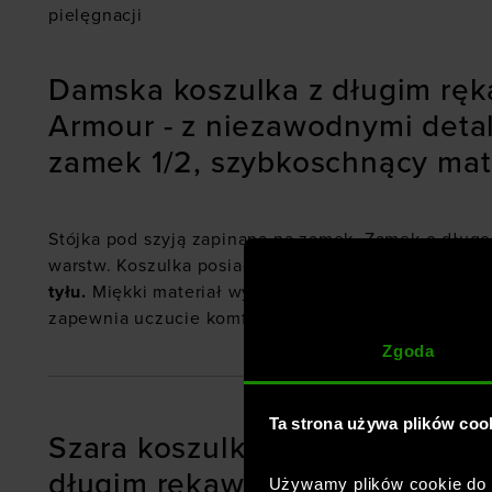
pielęgnacji
Damska koszulka z długim rę
Armour - z niezawodnymi deta
zamek 1/2, szybkoschnący mat
Stójka pod szyją zapinana na zamek. Zamek o długo
warstw. Koszulka posiada również małe
logotypy Un
tyłu.
Miękki materiał wykonany w technologii UA Te
zapewnia uczucie komfortu.
Zgoda
Ta strona używa plików coo
Szara koszulka treningowa Un
długim rękawem Tech 1/2 Zip- 
Używamy plików cookie do a