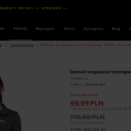
 RABATY DO 50% >> SPRAWDŹ >>
Kobiety
4F
Mężczyźni
Dzieci
Dyscypliny
Blog
ty
/
Longsleeve
/
Damski longsleeve treningowy Under Armour T
Damski longsleeve treningow
PROMOCJA
SYMBOL
:
1384225-001
Cena aktualna
:
99,99
PLN
- Najniższa cena z ostatnich 30 
119,99
PLN
Cena początkowa
179,99
PLN