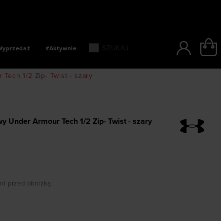
SZYBKIE PŁATNOŚCI: BLIK, PAYPO, PAYU
Wyprzedaż
#Aktywnie
ech 1/2 Zip- Twist - szary
y Under Armour Tech 1/2 Zip- Twist - szary
dni przed obniżką
: