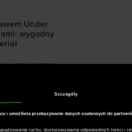
kawem Under
lami: wygodny
eriał
ści ½ ułatwia nakładanie
der Armour z przodu i
ch szybko schnie oraz
Szczegóły
kie i umożliwia przekazywanie danych osobowych do partner
der Armour z
Twist -
nalizowania ruchu, dostosowywania odpowiednich treści i re