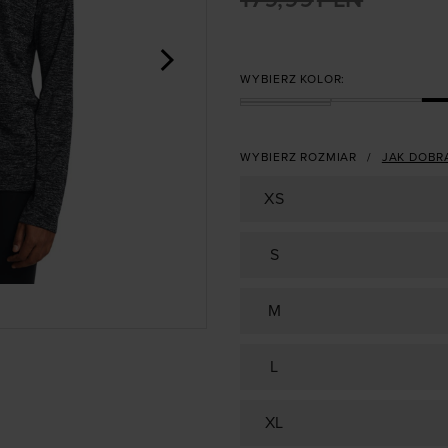
>
WYBIERZ KOLOR:
WYBIERZ ROZMIAR
JAK DOBR
XS
S
M
L
XL