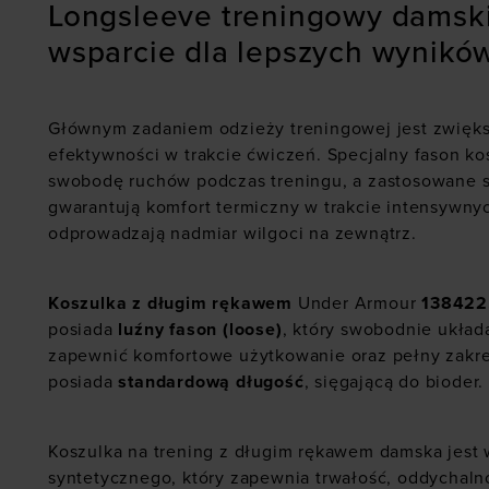
Longsleeve treningowy damsk
wsparcie dla lepszych wynikó
Głównym zadaniem odzieży treningowej jest zwięk
efektywności w trakcie ćwiczeń. Specjalny fason ko
swobodę ruchów podczas treningu, a zastosowane 
gwarantują komfort termiczny w trakcie intensywny
odprowadzają nadmiar wilgoci na zewnątrz.
Koszulka z długim rękawem
Under Armour
138422
posiada
luźny fason (loose)
, który swobodnie układa
zapewnić komfortowe użytkowanie oraz pełny zakr
posiada
standardową długość
, sięgającą do bioder.
Koszulka na trening z długim rękawem damska jest 
syntetycznego, który zapewnia trwałość, oddychalno