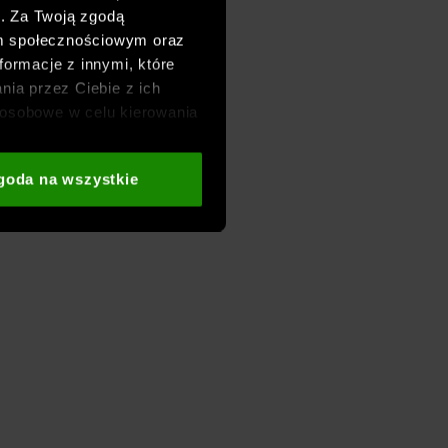
h. Za Twoją zgodą
om społecznościowym oraz
formacje z innymi, które
nia przez Ciebie z ich
osobowe w celu kierowania
adzania badań
aszych partnerów (np. sieci
goda na wszystkie
i
oraz sekcji „Szczegóły”