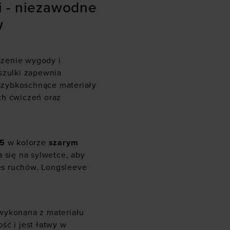
i - niezawodne
w
szenie wygody i
szulki zapewnia
szybkoschnące materiały
ch ćwiczeń oraz
5
w kolorze
szarym
 się na sylwetce, aby
es ruchów. Longsleeve
wykonana z materiału
ść i jest łatwy w