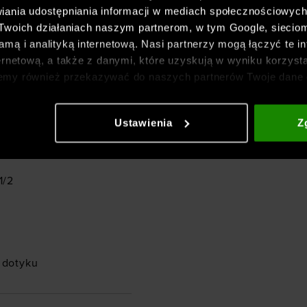
iania udostępniania informacji w mediach społecznościowyc
 Twoich działaniach naszym partnerom, w tym Google, sieci
mą i analityką internetową. Nasi partnerzy mogą łączyć te in
ernetową, a także z danymi, które uzyskują w wyniku korzysta
podczas aktywności oraz
emy również przekazywać do naszych partnerów Twoje dane 
etowych i usprawniania sposobu ich wyświetlania, przeprow
ia treści oraz udoskonalania rozwiązań oferowanych przez n
Ustawienia
Z
gółowe informacje znajdziesz w naszej
Polityce prywatnośc
ewnia trwałość,
1/2
 dotyku