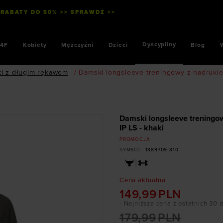
 RABATY DO 50% >> SPRAWDŹ >>
Dyscypliny
4F
Kobiety
Mężczyźni
Dzieci
Blog
ki z długim rękawem
/
Damski longsleeve treningowy z nadrukie
Damski longsleeve treningo
IP LS - khaki
PROMOCJA
SYMBOL
:
1389709-310
Cena aktualna
:
149,99
PLN
- Najniższa cena z ostatnich 30 
179,99
PLN