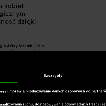
a kobiet
ogicznym
ność dzięki
ogię 4Way Stretch
, która
zciąga się we wszystkich
Szczegóły
r do treningu
 - szczegółowe
kie i umożliwia przekazywanie danych osobowych do partner
nalizowania ruchu, dostosowywania odpowiednich treści i re