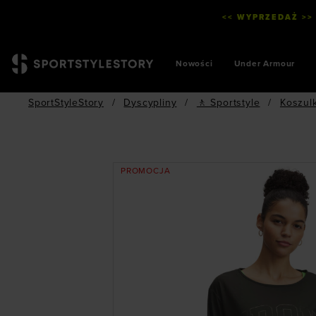
<< WYPRZEDAŻ >>
Nowości
Under Armour
SportStyleStory
/
Dyscypliny
/
🚶 Sportstyle
/
Koszul
PROMOCJA