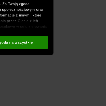
h. Za Twoją zgodą
om społecznościowym oraz
formacje z innymi, które
nia przez Ciebie z ich
osobowe w celu kierowania
adzania badań
aszych partnerów (np. sieci
goda na wszystkie
i
oraz sekcji „Szczegóły”