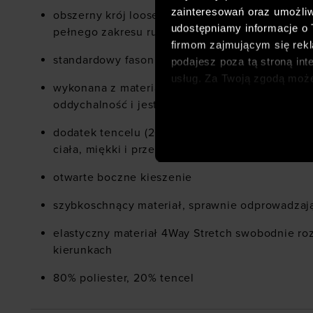
zainteresowań oraz umożliw
obszerny krój loose dla zapewnienia komfortu 
udostępniamy informacje o
pełnego zakresu ruchu
firmom zajmującym się rekla
standardowy fason o długości do bioder
podajesz poza tą stroną int
usług. Za Twoją zgodą moż
wykonana z materiału syntetycznego, który zap
dopasowanych reklam intern
oddychalność i jest łatwy w pielęgnacji
analitycznych, dopasowywan
społecznościowych). Szcze
dodatek tencelu (20%) sprawia, że materiał jes
ciała, miękki i przewiewny
otwarte boczne kieszenie
szybkoschnący materiał, sprawnie odprowadzaj
elastyczny materiał 4Way Stretch swobodnie ro
kierunkach
80% poliester, 20% tencel