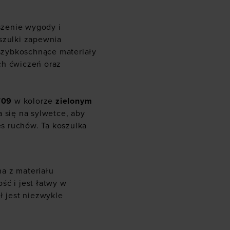
szenie wygody i
szulki zapewnia
szybkoschnące materiały
ch ćwiczeń oraz
709
w kolorze
zielonym
 się na sylwetce, aby
s ruchów. Ta koszulka
a z materiału
ść i jest łatwy w
ł jest niezwykle