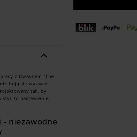
łpracy z Dwaynem "The
nie boją się wyzwań.
rojektowany tak, by
 styl, to nastawienie,
i - niezawodne
w