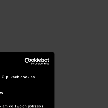
O plikach cookies
ów
klam do Twoich potrzeb i