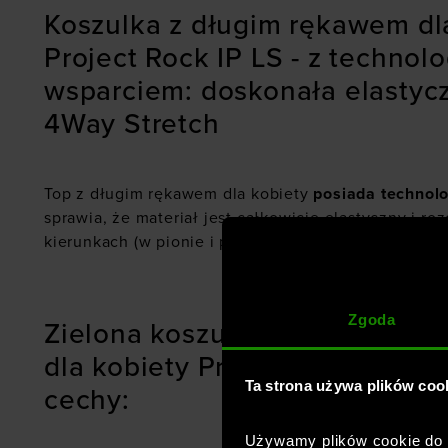
Koszulka z długim rękawem dl
Project Rock IP LS - z technol
wsparciem: doskonała elastycz
4Way Stretch
Top z długim rękawem dla kobiety
posiada technol
sprawia, że materiał jest całkowicie elastyczny i ro
kierunkach (w pionie i poziomie).
Zgoda
Zielona koszulka Under Armou
dla kobiety Project Rock IP LS
Ta strona używa plików coo
cechy:
Używamy plików cookie do a