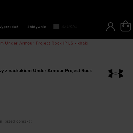
SZYBKIE PŁATNOŚCI: BLIK, PAYPO, PAYU
Wyprzedaż
#Aktywnie
m Under Armour Project Rock IP LS - khaki
wy z nadrukiem Under Armour Project Rock
dni przed obniżką
: