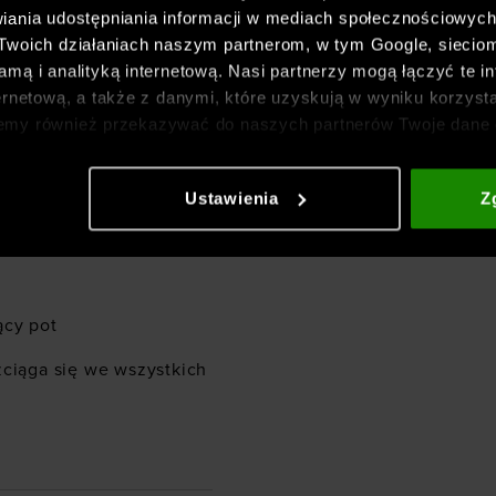
iania udostępniania informacji w mediach społecznościowyc
podczas aktywności oraz
 Twoich działaniach naszym partnerom, w tym Google, sieci
mą i analityką internetową. Nasi partnerzy mogą łączyć te in
ernetową, a także z danymi, które uzyskują w wyniku korzysta
emy również przekazywać do naszych partnerów Twoje dane 
ewnia trwałość,
etowych i usprawniania sposobu ich wyświetlania, przeprow
ia treści oraz udoskonalania rozwiązań oferowanych przez n
Ustawienia
Z
gółowe informacje znajdziesz w naszej
Polityce prywatnośc
t niezwykle przyjemny dla
ący pot
zciąga się we wszystkich