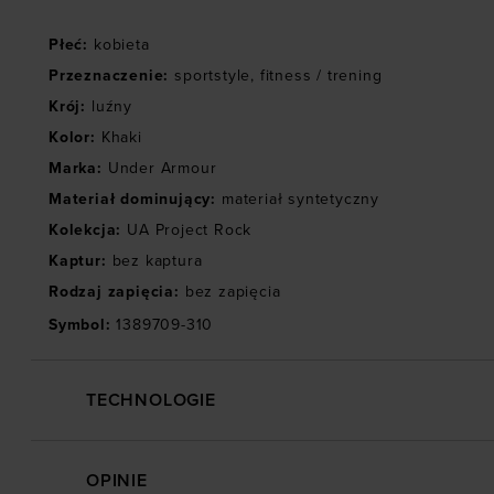
Płeć
:
kobieta
Przeznaczenie
:
sportstyle
,
fitness / trening
Krój
:
luźny
Kolor
:
Khaki
Marka
:
Under Armour
Materiał dominujący
:
materiał syntetyczny
Kolekcja
:
UA Project Rock
Kaptur
:
bez kaptura
Rodzaj zapięcia
:
bez zapięcia
Symbol
:
1389709-310
TECHNOLOGIE
OPINIE