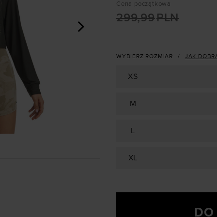
Cena początkowa
299,99
PLN
>
WYBIERZ ROZMIAR
JAK DOBR
XS
M
L
XL
DO