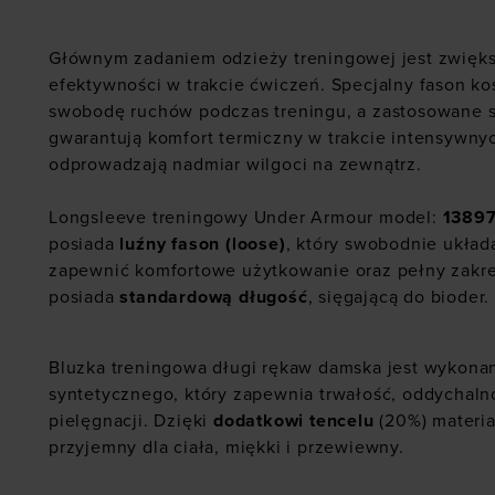
Głównym zadaniem odzieży treningowej jest zwięk
efektywności w trakcie ćwiczeń. Specjalny fason ko
swobodę ruchów podczas treningu, a zastosowane 
gwarantują komfort termiczny w trakcie intensywny
odprowadzają nadmiar wilgoci na zewnątrz.
Longsleeve treningowy Under Armour model:
1389
posiada
luźny fason (loose)
, który swobodnie układa
zapewnić komfortowe użytkowanie oraz pełny zakre
posiada
standardową długość
, sięgającą do bioder.
Bluzka treningowa długi rękaw damska jest wykonan
syntetycznego, który zapewnia trwałość, oddychalno
pielęgnacji. Dzięki
dodatkowi tencelu
(20%) materia
przyjemny dla ciała, miękki i przewiewny.