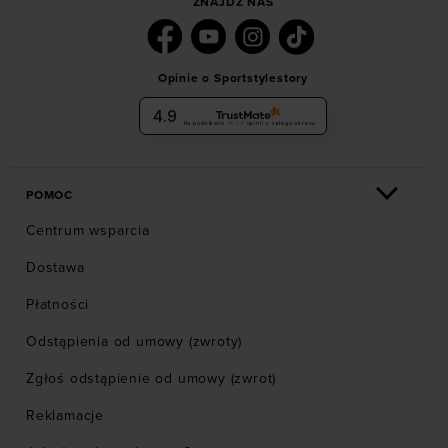
ZNAJDŹ NAS
Opinie o Sportstylestory
4.9
Na podstawie
6036
opinii
z całego okresu
POMOC
Centrum wsparcia
Dostawa
Płatności
Odstąpienia od umowy (zwroty)
Zgłoś odstąpienie od umowy (zwrot)
Reklamacje