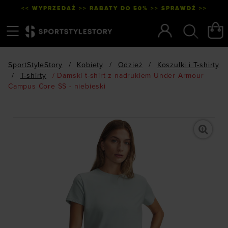
<< WYPRZEDAŻ >> RABATY DO 50% >> SPRAWDŹ >>
Menu
Szukaj
SportStyleStory
/
Kobiety
/
Odzież
/
Koszulki i T-shirty
/
T-shirty
/
Damski t-shirt z nadrukiem Under Armour
Campus Core SS - niebieski