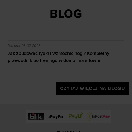
BLOG
czytać mapę i jaki sprzęt wybrać?
Jak zbudować łydki i wzmocnić nogi? Kompletny przew
Dodano:
03-07-2026
Jak zbudować łydki i wzmocnić nogi? Kompletny
przewodnik po treningu w domu i na siłowni
CZYTAJ WIĘCEJ NA BLOGU