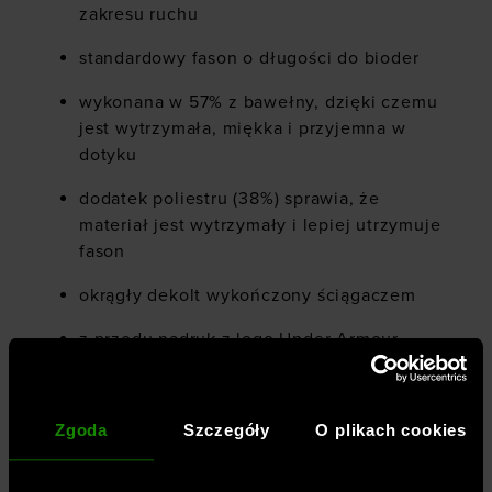
zakresu ruchu
standardowy fason o długości do bioder
wykonana w 57% z bawełny, dzięki czemu
jest wytrzymała, miękka i przyjemna w
dotyku
dodatek poliestru (38%) sprawia, że
materiał jest wytrzymały i lepiej utrzymuje
fason
okrągły dekolt wykończony ściągaczem
z przodu nadruk z logo Under Armour
elastyczny materiał 4Way Stretch
swobodnie rozciąga się we wszystkich
Zgoda
Szczegóły
O plikach cookies
kierunkach