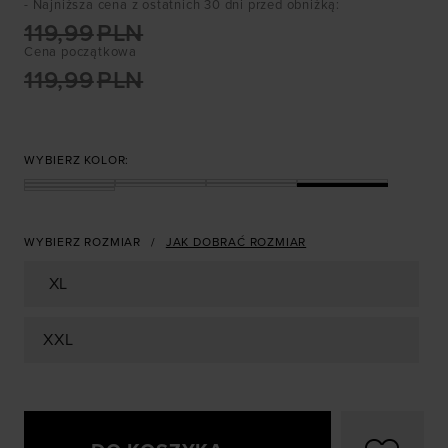
- Najniższa cena z ostatnich 30 dni przed obniżką
:
119,99
PLN
Cena początkowa
119,99
PLN
WYBIERZ KOLOR:
WYBIERZ ROZMIAR
JAK DOBRAĆ ROZMIAR
XL
XXL