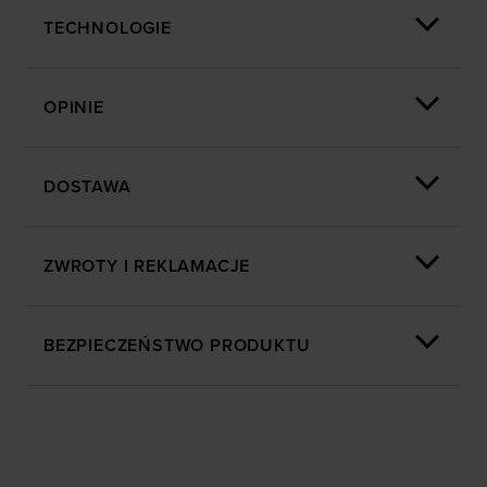
wyświetlania, przeprowadzania badań analitycznych,
TECHNOLOGIE
dopasowywania treści oraz udoskonalania rozwiązań
oferowanych przez naszych partnerów (np. sieci
społecznościowych). Szczegółowe informacje
OPINIE
znajdziesz w naszej
Polityce prywatności
oraz sekcji
„Szczegóły”
DOSTAWA
ZWROTY I REKLAMACJE
BEZPIECZEŃSTWO PRODUKTU