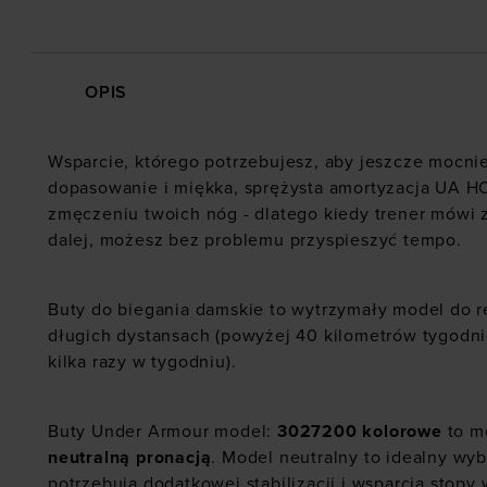
OPIS
Wsparcie, którego potrzebujesz, aby jeszcze mocni
dopasowanie i miękka, sprężysta amortyzacja UA 
zmęczeniu twoich nóg - dlatego kiedy trener mówi 
dalej, możesz bez problemu przyspieszyć tempo.
Buty do biegania damskie to wytrzymały model do r
długich dystansach (powyżej 40 kilometrów tygodni
kilka razy w tygodniu).
Buty Under Armour model:
3027200
kolorowe
to mo
neutralną pronacją
. Model neutralny to idealny wyb
potrzebują dodatkowej stabilizacji i wsparcia stopy 