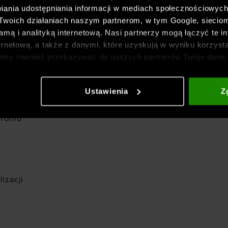
komfort.
iania udostępniania informacji w mediach społecznościowyc
 Twoich działaniach naszym partnerom, w tym Google, sieci
dla kobiety UA
mą i analityką internetową. Nasi partnerzy mogą łączyć te in
ernetową, a także z danymi, które uzyskują w wyniku korzysta
echy:
emy również przekazywać do naszych partnerów Twoje dane 
etowych i usprawniania sposobu ich wyświetlania, przeprow
ia treści oraz udoskonalania rozwiązań oferowanych przez n
powyżej 40 km
Ustawienia
Z
gółowe informacje znajdziesz w naszej
Polityce prywatnośc
rofilu
izacji