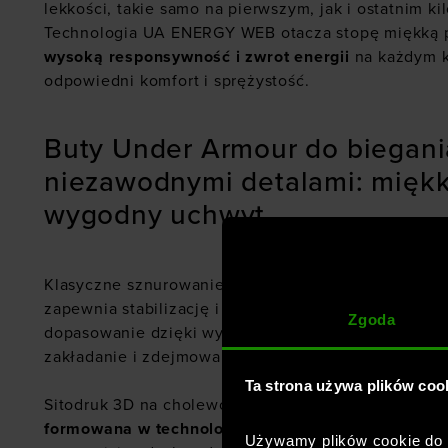
lekkości, takie samo na pierwszym, jak i ostatnim ki
Technologia UA ENERGY WEB otacza stopę miękką p
wysoką responsywność i zwrot energii
na każdym k
odpowiedni komfort i sprężystość.
Buty Under Armour do biegani
niezawodnymi detalami: mięk
wygodny uchwyt
Klasyczne sznurowanie. Specjalnie zaprojektowany,
zapewnia stabilizację i zmniejsza nacisk na śródsto
Zgoda
dopasowanie dzięki wyściełanemu kołnierzowi. Uch
zakładanie i zdejmowanie. Wzmocniony nosek.
Ta strona używa plików coo
Sitodruk 3D na cholewce zapewnia dodatkową trwał
formowana w technologii 3D
dopasowuje się do stop
Używamy plików cookie do a