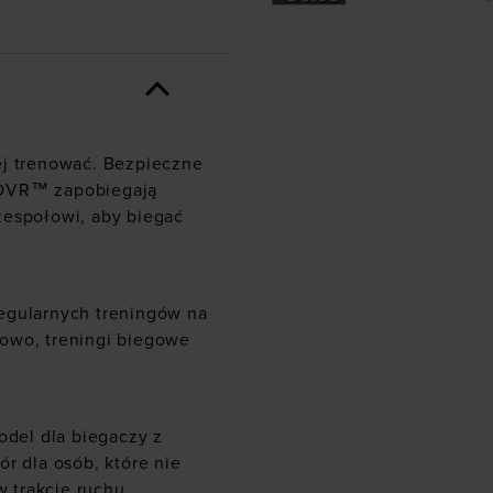
ej trenować. Bezpieczne
HOVR™ zapobiegają
zespołowi, aby biegać
egularnych treningów na
owo, treningi biegowe
del dla biegaczy z
ór dla osób, które nie
w trakcie ruchu.