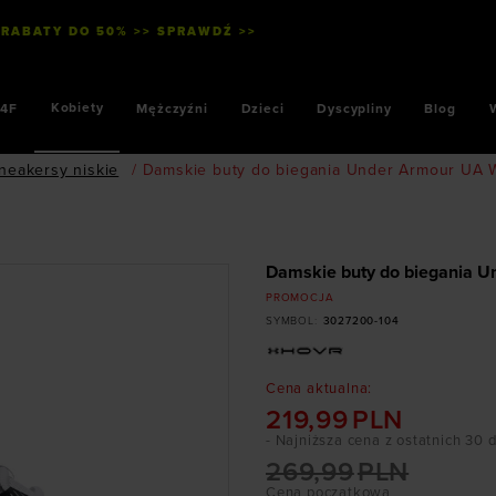
 RABATY DO 50% >> SPRAWDŹ >>
Kobiety
4F
Mężczyźni
Dzieci
Dyscypliny
Blog
neakersy niskie
/
Damskie buty do biegania Under Armour UA W I
Damskie buty do biegania Un
PROMOCJA
SYMBOL
:
3027200-104
Cena aktualna
:
219,99
PLN
- Najniższa cena z ostatnich 30 
269,99
PLN
Cena początkowa