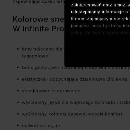
zapewniając doskonałą amortyzację, wsparcie oraz 
zainteresowań oraz umożliw
udostępniamy informacje o
Kolorowe sneakersy sportowe 
firmom zajmującym się rekla
podajesz poza tą stroną int
W Infinite Pro - szczegółowe c
usług. Za Twoją zgodą moż
dopasowanych reklam intern
analitycznych, dopasowywan
buty polecane dla biegaczy zaawansowanych (
społecznościowych). Szcze
tygodniowo)
but o podeszwie neutralnej cholewka o niskim p
elastyczna i oddychająca dzianinowa cholewka
standardowe sznurowanie
wyściełany język dla większego komfortu i stabil
wyściełany kołnierz zapewni wysoki komfort
uchwyt na pięcie