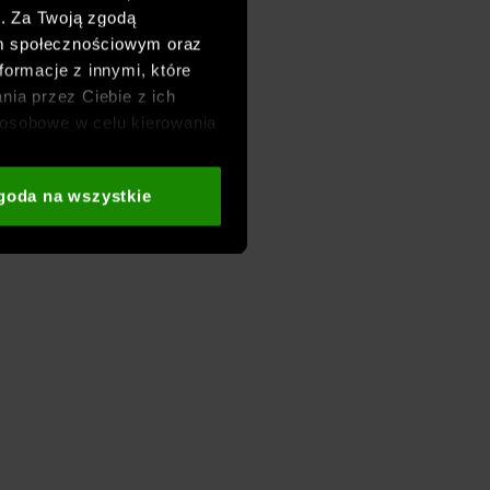
h. Za Twoją zgodą
om społecznościowym oraz
formacje z innymi, które
nia przez Ciebie z ich
osobowe w celu kierowania
adzania badań
aszych partnerów (np. sieci
goda na wszystkie
i
oraz sekcji „Szczegóły”