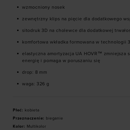
wzmocniony nosek
zewnętrzny klips na pięcie dla dodatkowego ws
sitodruk 3D na cholewce dla dodatkowej trwałoś
komfortowa wkładka formowana w technologii 
elastyczna amortyzacja UA HOVR™ zmniejsza si
energię i pomaga w poruszaniu się
drop: 8 mm
waga: 326 g
Płeć
:
kobieta
Przeznaczenie
:
bieganie
Kolor
:
Multikolor