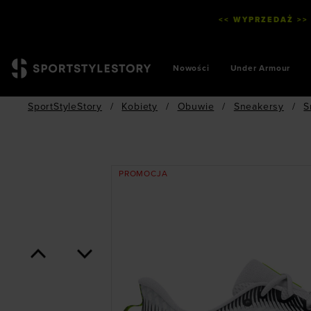
<< WYPRZEDAŻ >>
Nowości
Under Armour
SportStyleStory
/
Kobiety
/
Obuwie
/
Sneakersy
/
S
PROMOCJA
<
>