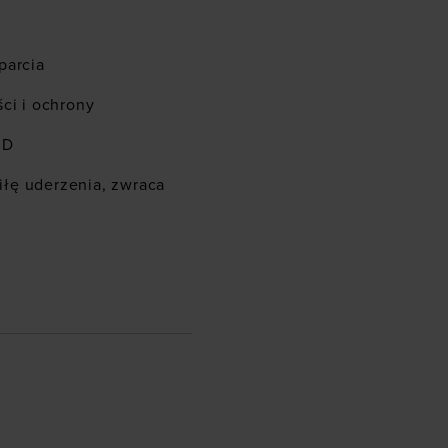
parcia
ci i ochrony
3D
łę uderzenia, zwraca