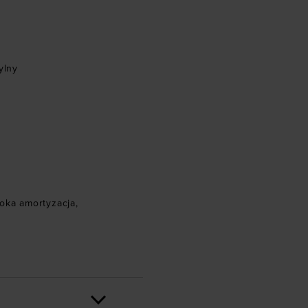
ylny
ka amortyzacja
,