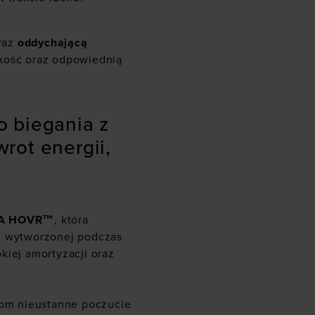
oraz
oddychającą
kkość oraz odpowiednią
 biegania z
rot energii,
 UA HOVR™
, która
i, wytworzonej podczas
kiej amortyzacji oraz
om nieustanne poczucie