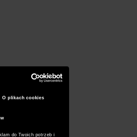
O plikach cookies
ów
klam do Twoich potrzeb i