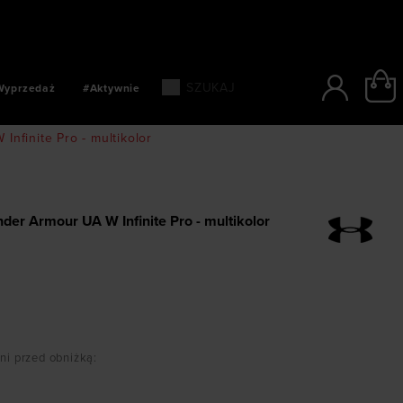
SZYBKIE PŁATNOŚCI: BLIK, PAYPO, PAYU
Wyprzedaż
#Aktywnie
nfinite Pro - multikolor
der Armour UA W Infinite Pro - multikolor
dni przed obniżką
: