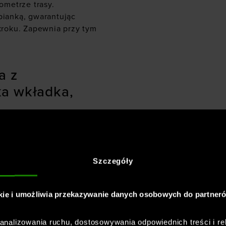
lometrze trasy.
ianką, gwarantując
roku. Zapewnia przy tym
a z
ka wkładka,
 wyściełany język
pie. Doskonała wygoda i
Szczegóły
wyt na pięcie ułatwia
kie i umożliwia przekazywanie danych osobowych do partner
ość i ochronę. Wkładka
y, eliminując poślizg i
nalizowania ruchu, dostosowywania odpowiednich treści i re