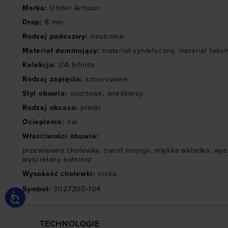
Marka
:
Under Armour
Drop
:
8 mm
Rodzaj podeszwy
:
neutralna
Materiał dominujący
:
materiał syntetyczny
,
materiał tekst
Kolekcja
:
UA Infinite
Rodzaj zapięcia
:
sznurowane
Styl obuwia
:
sportowe
,
sneakersy
Rodzaj obcasa
:
płaski
Ocieplenie
:
nie
Właściwości obuwia
:
przewiewna cholewka
,
zwrot energii
,
miękka wkładka
,
wyso
wyściełany kołnierz
Wysokość cholewki
:
niska
Symbol
:
3027200-104
TECHNOLOGIE