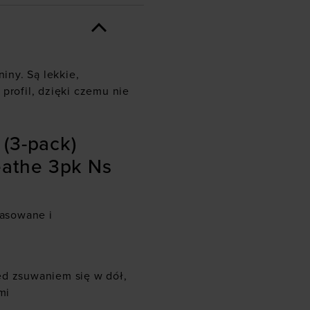
ny. Są lekkie,
profil, dzięki czemu nie
(3-pack)
athe 3pk Ns
pasowane i
ed zsuwaniem się w dół,
mi