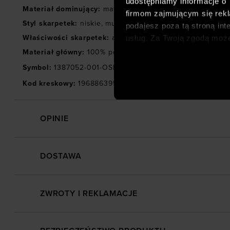
udostępniamy informacje o
Materiał dominujący
:
materiał syntetyczny
firmom zajmującym się rekla
Styl skarpetek
:
niskie
,
multipack
podajesz poza tą stroną int
usług. Za Twoją zgodą moż
Właściwości skarpetek
:
antybakteryjne
,
elementy antypo
dopasowanych reklam intern
Materiał główny
:
100% poliester
analitycznych, dopasowywan
Symbol
:
1387052-001-OSFM
społecznościowych). Szcze
Kod kreskowy
:
196886395054
OPINIE
DOSTAWA
ZWROTY I REKLAMACJE