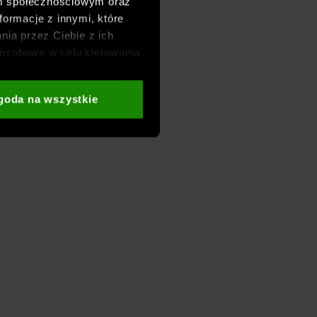
om społecznościowym oraz
formacje z innymi, które
nia przez Ciebie z ich
osobowe w celu kierowania
adzania badań
aszych partnerów (np. sieci
goda na wszystkie
i
oraz sekcji „Szczegóły”