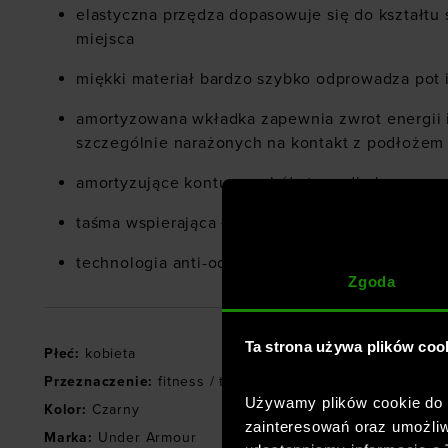
elastyczna przędza dopasowuje się do kształtu 
miejsca
miękki materiał bardzo szybko odprowadza pot 
amortyzowana wkładka zapewnia zwrot energii 
szczególnie narażonych na kontakt z podłożem
amortyzujące kontury wokół stopy dla lepszeg
taśma wspierająca łuk pomaga zmniejszyć zmęc
technologia anti-odor zmniejsza nieprzyjemny 
Zgoda
Ta strona używa plików coo
Płeć
:
kobieta
Przeznaczenie
:
fitness / trening
,
crossfit
,
joga
Używamy plików cookie do a
Kolor
:
Czarny
zainteresowań oraz umożliw
Marka
:
Under Armour