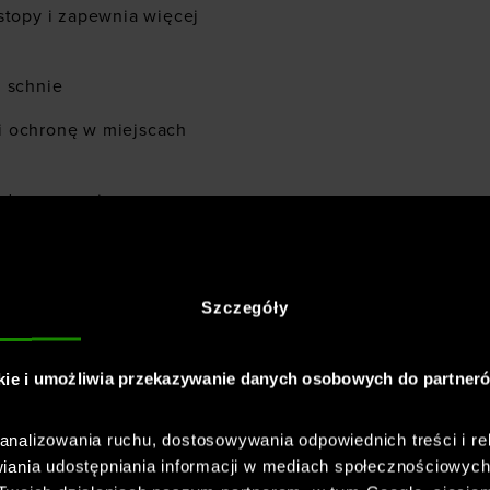
stopy i zapewnia więcej
i schnie
i ochronę w miejscach
o dopasowania
zenie stopy
zapach w skarpetce
Szczegóły
kie i umożliwia przekazywanie danych osobowych do partner
nalizowania ruchu, dostosowywania odpowiednich treści i re
iania udostępniania informacji w mediach społecznościowyc