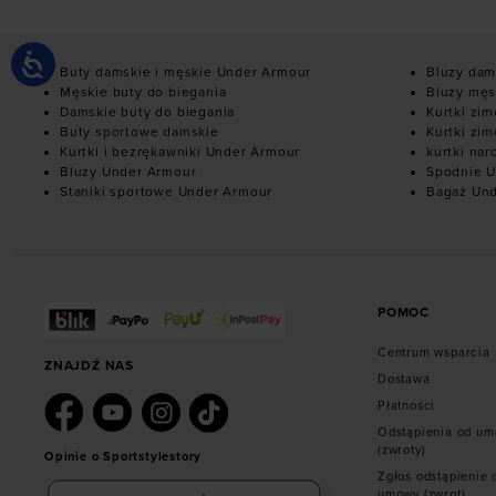
Buty damskie i męskie Under Armour
Bluzy dam
Męskie buty do biegania
Bluzy męs
Damskie buty do biegania
Kurtki zi
Buty sportowe damskie
Kurtki zi
Kurtki i bezrękawniki Under Armour
kurtki nar
Bluzy Under Armour
Spodnie U
Staniki sportowe Under Armour
Bagaż Un
POMOC
Centrum wsparcia
ZNAJDŹ NAS
Dostawa
Płatności
Odstąpienia od u
(zwroty)
Opinie o Sportstylestory
Zgłoś odstąpienie 
umowy (zwrot)