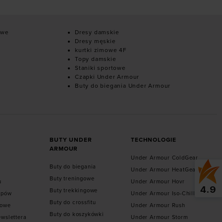
owe
Dresy damskie
Dresy męskie
kurtki zimowe 4F
Topy damskie
Staniki sportowe
Czapki Under Armour
Buty do biegania Under Armour
BUTY UNDER
TECHNOLOGIE
ARMOUR
Under Armour ColdGear
Buty do biegania
Under Armour HeatGear
Buty treningowe
u
Under Armour Hovr
4.9
Buty trekkingowe
epów
Under Armour Iso-Chill
Buty do crossfitu
towe
Under Armour Rush
Buty do koszykówki
ewslettera
Under Armour Storm