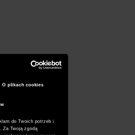
O plikach cookies
ów
klam do Twoich potrzeb i
h. Za Twoją zgodą