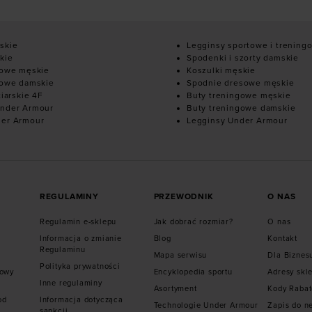
skie
Legginsy sportowe i trening
kie
Spodenki i szorty damskie
mowe męskie
Koszulki męskie
mowe damskie
Spodnie dresowe męskie
ciarskie 4F
Buty treningowe męskie
nder Armour
Buty treningowe damskie
der Armour
Legginsy Under Armour
REGULAMINY
PRZEWODNIK
O NAS
Regulamin e-sklepu
Jak dobrać rozmiar?
O nas
Informacja o zmianie
Blog
Kontakt
Regulaminu
Mapa serwisu
Dla Biznes
Polityka prywatności
mowy
Encyklopedia sportu
Adresy skl
Inne regulaminy
Asortyment
Kody Raba
od
Informacja dotycząca
Technologie Under Armour
Zapis do n
sankcji