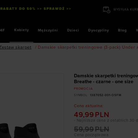
 RABATY DO 50% >> SPRAWDŹ >>
Kobiety
4F
Mężczyźni
Dzieci
Dyscypliny
Blog
Zestaw skarpet
/
Damskie skarpetki treningowe (3-pack) Under
Damskie skarpetki trening
Breathe - czarne - one size
PROMOCJA
SYMBOL
:
1387052-001-OSFM
Cena aktualna
:
49,99
PLN
- Najniższa cena z ostatnich 30 
59,99
PLN
Cena początkowa