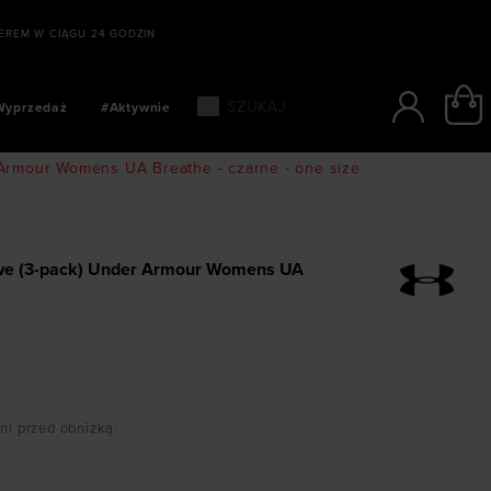
SZYBKIE PŁATNOŚCI: BLIK, PAYPO, PA
Wyprzedaż
#Aktywnie
 Armour Womens UA Breathe - czarne - one size
owe (3-pack) Under Armour Womens UA
dni przed obniżką
: