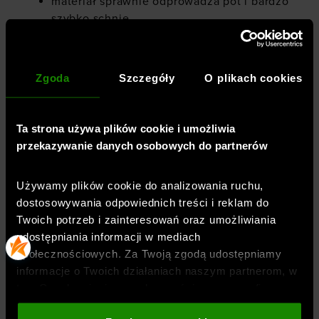
materiał sprawnie odprowadza pot i bardzo
szybko schnie
panele z siateczki dla dodatkowej
oddychalności
Zgoda
Szczegóły
O plikach cookies
materiał zawiera co najmniej 90% poliestru
pochodzącego z recyklingu (z
wyłączeniem wykończeń i ozdób)
Ta strona używa plików cookie i umożliwia
przekazywanie danych osobowych do partnerów
wbudowane figi
Używamy plików cookie do analizowania ruchu,
dostosowywania odpowiednich treści i reklam do
Twoich potrzeb i zainteresowań oraz umożliwiania
Płeć
:
kobieta
udostępniania informacji w mediach
Przeznaczenie
:
bieganie
społecznościowych. Za Twoją zgodą udostępniamy
Krój
:
luźny
informacje o Twoich działaniach naszym partnerom, w
Kolor
:
Czarny
tym Google, sieciom społecznościowym oraz firmom
Marka
:
Under Armour
zajmującym się reklamą i analityką internetową. Nasi