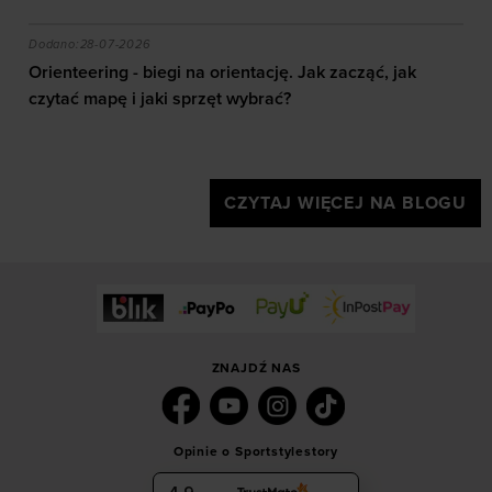
akie efekty daje trening?
Orienteering - biegi na orientację. Jak zacząć, jak czy
Dodano:
28-07-2026
Orienteering - biegi na orientację. Jak zacząć, jak
czytać mapę i jaki sprzęt wybrać?
CZYTAJ WIĘCEJ NA BLOGU
ZNAJDŹ NAS
Opinie o Sportstylestory