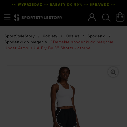
<< WYPRZEDAŻ >> RABATY DO 50% >> SPRAWDŹ >>
Menu
Szukaj
SportStyleStory
/
Kobiety
/
Odzież
/
Spodenki
/
Spodenki do biegania
/
Damskie spodenki do biegania
Under Armour UA Fly By 3'' Shorts - czarne