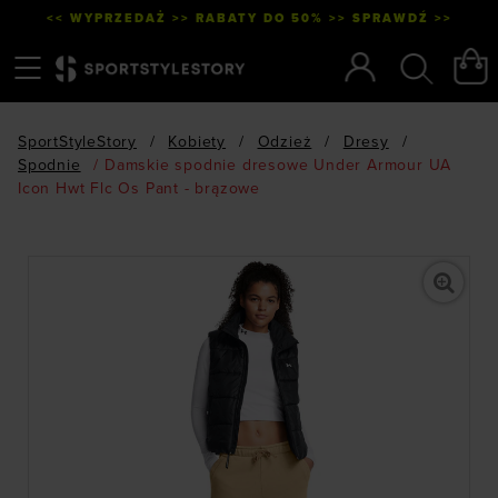
<< WYPRZEDAŻ >> RABATY DO 50% >> SPRAWDŹ >>
Menu
Szukaj
SportStyleStory
/
Kobiety
/
Odzież
/
Dresy
/
Spodnie
/
Damskie spodnie dresowe Under Armour UA
Icon Hwt Flc Os Pant - brązowe