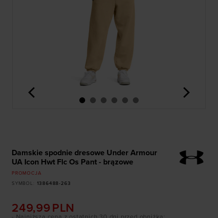
<
>
Damskie spodnie dresowe Under Armour
UA Icon Hwt Flc Os Pant - brązowe
PROMOCJA
SYMBOL
:
1386488-263
249,99
PLN
- Najniższa cena z ostatnich 30 dni przed obniżką
: