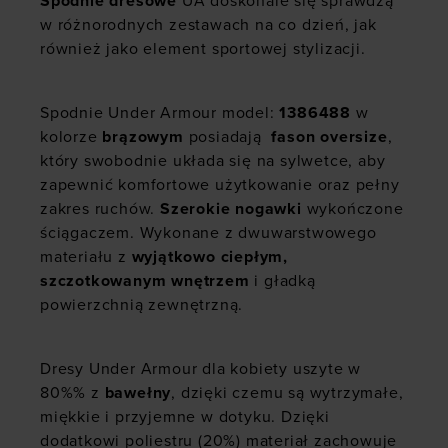
Spodnie dresowe
UA doskonale się sprawdzą
w różnorodnych zestawach na co dzień, jak
również jako element sportowej stylizacji.
Spodnie Under Armour model:
1386488
w
kolorze
brązowym
posiadają
fason oversize
,
który swobodnie układa się na sylwetce, aby
zapewnić komfortowe użytkowanie oraz pełny
zakres ruchów.
Szerokie nogawki
wykończone
ściągaczem. Wykonane z dwuwarstwowego
materiału z
wyjątkowo ciepłym,
szczotkowanym wnętrzem
i gładką
powierzchnią zewnętrzną.
Dresy Under Armour dla kobiety uszyte w
80%% z
bawełny
, dzięki czemu są wytrzymałe,
miękkie i przyjemne w dotyku. Dzięki
dodatkowi poliestru (20%) materiał zachowuje