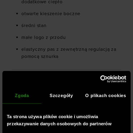
dodatkowe ciepło
otwarte kieszenie boczne
średni stan
małe logo z przodu
elastyczny pas z zewnętrzną regulacją za
pomocą sznurka
Płeć
:
kobieta
Przeznaczenie
:
sportstyle
Zgoda
Szczegóły
O plikach cookies
Krój
:
luźny
,
oversize
Kolor
:
Brązowy
Ta strona używa plików cookie i umożliwia
Marka
:
Under Armour
przekazywanie danych osobowych do partnerów
Długość
:
długa