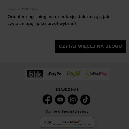
akie efekty daje trening?
Orienteering - biegi na orientację. Jak zacząć, jak czy
Dodano:
28-07-2026
Orienteering - biegi na orientację. Jak zacząć, jak
czytać mapę i jaki sprzęt wybrać?
CZYTAJ WIĘCEJ NA BLOGU
ZNAJDŹ NAS
Opinie o Sportstylestory
4.9
Na podstawie
6036
opinii
z całego okresu