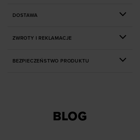
społecznościowych). Szczegółowe informacje
znajdziesz w naszej
Polityce prywatności
oraz sekcji
DOSTAWA
„Szczegóły”
ZWROTY I REKLAMACJE
BEZPIECZEŃSTWO PRODUKTU
BLOG