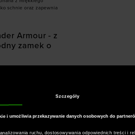
konana z miękkiego
bko schnie oraz zapewnia
der Armour - z
odny zamek o
 wkładany przez głowę.
ości 1/2 ułatwia
t i szybko schnie. Bluza
Szczegóły
ptura Tech
kie i umożliwia przekazywanie danych osobowych do partner
 cechy:
nalizowania ruchu, dostosowywania odpowiednich treści i re