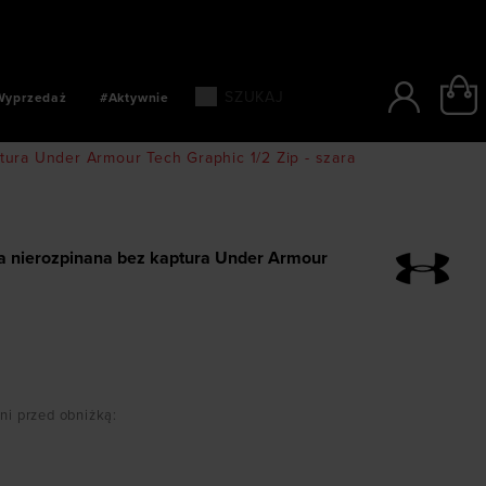
SZYBKIE PŁATNOŚCI: BLIK, PAYPO, PAYU
Wyprzedaż
#Aktywnie
ura Under Armour Tech Graphic 1/2 Zip - szara
a nierozpinana bez kaptura Under Armour
dni przed obniżką
: