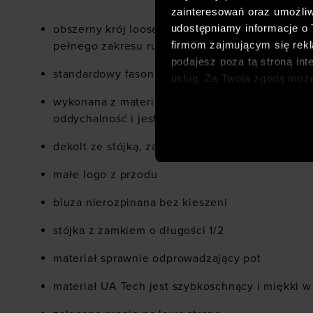
zainteresowań oraz umożliw
udostępniamy informacje o
obszerny krój loose dla zapewnienia komfortu 
firmom zajmującym się rekla
pełnego zakresu ruchu
podajesz poza tą stroną int
standardowy fason o długości do bioder
usług. Za Twoją zgodą moż
dopasowanych reklam intern
wykonana z materiału syntetycznego, który zap
analitycznych, dopasowywan
oddychalność i jest łatwy w pielęgnacji
społecznościowych). Szcze
dekolt ze stójką, zapinaną na zamek
małe logo z przodu
bluza nierozpinana bez kieszeni
stójka z zamkiem o długości 1/2
materiał sprawnie odprowadzający pot
materiał UA Tech jest szybkoschnący i miękki w