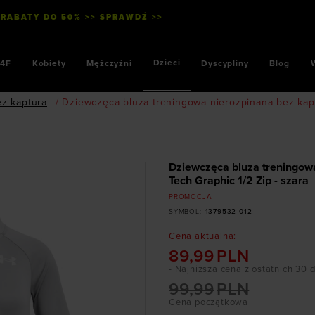
 RABATY DO 50% >> SPRAWDŹ >>
Dzieci
4F
Kobiety
Mężczyźni
Dyscypliny
Blog
ez kaptura
/
Dziewczęca bluza treningowa nierozpinana bez kapt
Dziewczęca bluza treningow
Tech Graphic 1/2 Zip - szara
PROMOCJA
SYMBOL
:
1379532-012
Cena aktualna
:
89,99
PLN
- Najniższa cena z ostatnich 30 
99,99
PLN
Cena początkowa