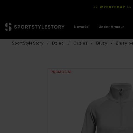
<< WYPRZEDAŻ >>
Nowości
Under Armour
SportStyleStory
/
Dzieci
/
Odzież
/
Bluzy
/
Bluzy b
PROMOCJA