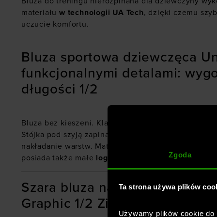
Bluza do treningu nierozpinana dla dziewczyny wy
materiału
w technologii UA Tech
, dzięki czemu szy
uczucie komfortu.
Bluza sportowa dziewczęca Un
funkcjonalnymi detalami: wyg
długości 1/2
Bluza bez kieszeni. Klasyczny nierozpinany model,
Stójka pod szyją zapinana na zamek. Zapięcie o dług
nakładanie warstw. Materiał sprawnie odprowadza po
Zgoda
posiada także małe
logo Under Armour z przodu
.
Szara bluza na trening bez ka
Ta strona używa plików coo
Graphic 1/2 Zip - szczegółowe
Używamy plików cookie do a