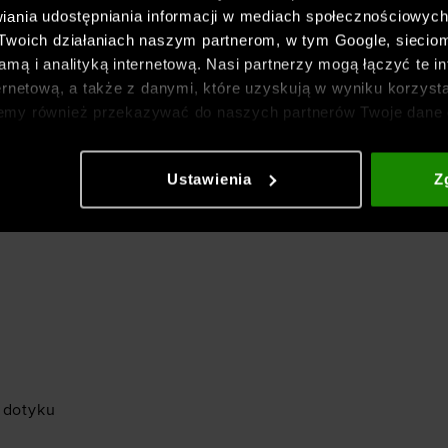
iania udostępniania informacji w mediach społecznościowyc
 Twoich działaniach naszym partnerom, w tym Google, sieci
podczas aktywności oraz
mą i analityką internetową. Nasi partnerzy mogą łączyć te in
ernetową, a także z danymi, które uzyskują w wyniku korzysta
emy również przekazywać do naszych partnerów Twoje dane 
etowych i usprawniania sposobu ich wyświetlania, przeprow
ewnia trwałość,
ia treści oraz udoskonalania rozwiązań oferowanych przez n
Ustawienia
Z
gółowe informacje znajdziesz w naszej
Polityce prywatnośc
 dotyku