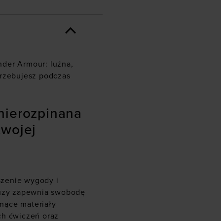
nder Armour: luźna,
trzebujesz podczas
nierozpinana
twojej
szenie wygody i
luzy zapewnia swobodę
nące materiały
ch ćwiczeń oraz