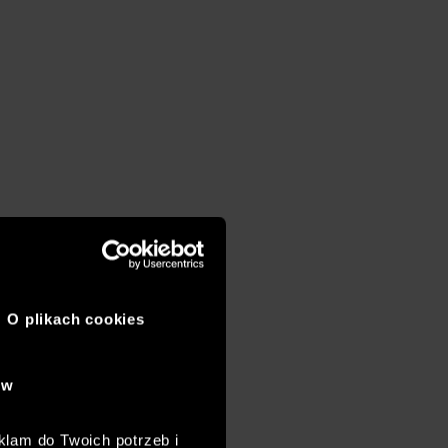
O plikach cookies
ów
klam do Twoich potrzeb i