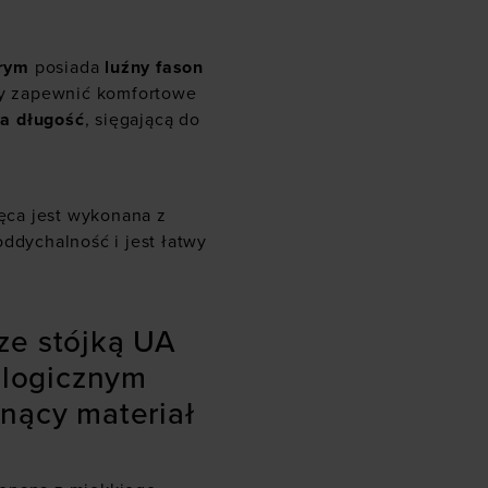
rym
posiada
luźny fason
aby zapewnić komfortowe
a długość
, sięgającą do
ca jest wykonana z
ddychalność i jest łatwy
ze stójką UA
nologicznym
nący materiał