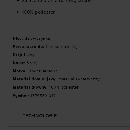
zalecane pranie na lewą stronę
100% poliester
Płeć
:
dziewczynka
Przeznaczenie
:
fitness / trening
Krój
:
luźny
Kolor
:
Szary
Marka
:
Under Armour
Materiał dominujący
:
materiał syntetyczny
Materiał główny
:
100% poliester
Symbol
:
1379532-012
TECHNOLOGIE