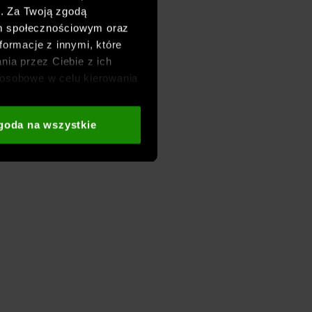
h. Za Twoją zgodą
om społecznościowym oraz
formacje z innymi, które
nia przez Ciebie z ich
osobowe w celu kierowania
adzania badań
aszych partnerów (np. sieci
goda na wszystkie
i
oraz sekcji „Szczegóły”