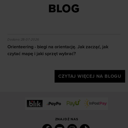
dopasowywania treści oraz udoskonalania rozwiązań
BLOG
oferowanych przez naszych partnerów (np. sieci
społecznościowych). Szczegółowe informacje
znajdziesz w naszej
Polityce prywatności
oraz sekcji
„Szczegóły”
akie efekty daje trening?
Orienteering - biegi na orientację. Jak zacząć, jak czy
Dodano:
28-07-2026
Orienteering - biegi na orientację. Jak zacząć, jak
czytać mapę i jaki sprzęt wybrać?
CZYTAJ WIĘCEJ NA BLOGU
ZNAJDŹ NAS