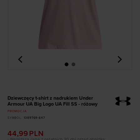
<
>
Dziewczęcy t-shirt z nadrukiem Under
Armour UA Big Logo UA Fill SS - różowy
PROMOCJA
SYMBOL
:
1389769-647
44,99
PLN
- Najniższa cena z ostatnich 30 dni przed obniżką
: