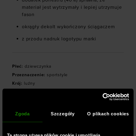
dodatek poliestru (40%) sprawia, że
materiał jest wytrzymały i lepiej utrzymuje
fason
okrągły dekolt wykończony ściągaczem
z przodu nadruk
logotypu marki
Płeć
:
dziewczynka
Przeznaczenie
:
sportstyle
Krój
:
luźny
Kolor
:
Rożowy
Marka
:
Under Armour
Materiał dominujący
:
bawełna
Zgoda
Szczegóły
O plikach cookies
Symbol
:
1389769-647
Ta strona używa plików cookie i umożliwia