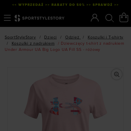
<< WYPRZEDAŻ >> RABATY DO 50% >> SPRAWDŹ >>
Menu
Szukaj
SportStyleStory
/
Dzieci
/
Odzież
/
Koszulki i T-shirty
/
Koszulki z nadrukiem
/
Dziewczęcy t-shirt z nadrukiem
Under Armour UA Big Logo UA Fill SS - różowy