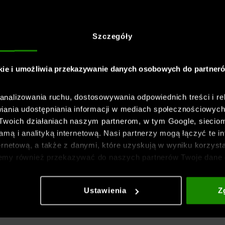
podczas aktywności oraz
Szczegóły
kie i umożliwia przekazywanie danych osobowych do partner
ytrzymała, miękka i
nalizowania ruchu, dostosowywania odpowiednich treści i re
iania udostępniania informacji w mediach społecznościowyc
t wytrzymały i lepiej
 Twoich działaniach naszym partnerom, w tym Google, sieci
mą i analityką internetową. Nasi partnerzy mogą łączyć te in
ernetową, a także z danymi, które uzyskują w wyniku korzysta
emy również przekazywać do naszych partnerów Twoje dane 
etowych i usprawniania sposobu ich wyświetlania, przeprow
ia treści oraz udoskonalania rozwiązań oferowanych przez n
Ustawienia
Z
gółowe informacje znajdziesz w naszej
Polityce prywatnośc