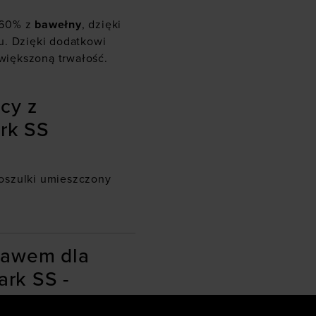
 60% z
bawełny
, dzięki
u. Dzięki dodatkowi
zwiększoną trwałość.
cy z
rk SS
oszulki umieszczony
kawem dla
rk SS -