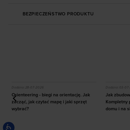
BEZPIECZEŃSTWO PRODUKTU
 z ab wheel i jakie efekty daje trening?
Orienteering - biegi na orientację. Jak zacząć, jak c
Jak zbudow
Dodano:
28-07-2026
Dodano:
03-07
Orienteering - biegi na orientację. Jak
Jak zbudowa
zacząć, jak czytać mapę i jaki sprzęt
Kompletny 
wybrać?
domu i na s