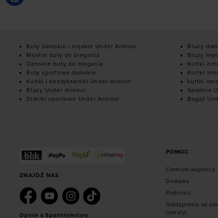
Buty damskie i męskie Under Armour
Bluzy dam
Męskie buty do biegania
Bluzy męs
Damskie buty do biegania
Kurtki zi
Buty sportowe damskie
Kurtki zi
Kurtki i bezrękawniki Under Armour
kurtki nar
Bluzy Under Armour
Spodnie U
Staniki sportowe Under Armour
Bagaż Un
POMOC
Centrum wsparcia
ZNAJDŹ NAS
Dostawa
Płatności
Odstąpienia od u
(zwroty)
Opinie o Sportstylestory