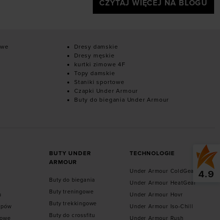
CZYTAJ WIĘCEJ NA BLOGU
owe
Dresy damskie
Dresy męskie
kurtki zimowe 4F
Topy damskie
Staniki sportowe
Czapki Under Armour
Buty do biegania Under Armour
BUTY UNDER
TECHNOLOGIE
ARMOUR
Under Armour ColdGear
4.9
Buty do biegania
Under Armour HeatGear
Buty treningowe
u
Under Armour Hovr
Buty trekkingowe
epów
Under Armour Iso-Chill
Buty do crossfitu
towe
Under Armour Rush