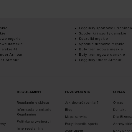
skie
Legginsy sportowe i trening
kie
Spodenki i szorty damskie
mowe męskie
Koszulki męskie
mowe damskie
Spodnie dresowe męskie
ciarskie 4F
Buty treningowe męskie
nder Armour
Buty treningowe damskie
der Armour
Legginsy Under Armour
REGULAMINY
PRZEWODNIK
O NAS
Regulamin e-sklepu
Jak dobrać rozmiar?
O nas
Informacja o zmianie
Blog
Kontakt
Regulaminu
Mapa serwisu
Dla Biznes
Polityka prywatności
mowy
Encyklopedia sportu
Adresy skl
Inne regulaminy
Asortyment
Kody Raba