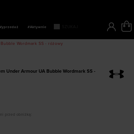
SZYBKIE PŁATNOŚCI: BLIK, PAYPO, PAYU
Wyprzedaż
#Aktywnie
 Bubble Wordmark SS - różowy
kiem Under Armour UA Bubble Wordmark SS -
dni przed obniżką
: