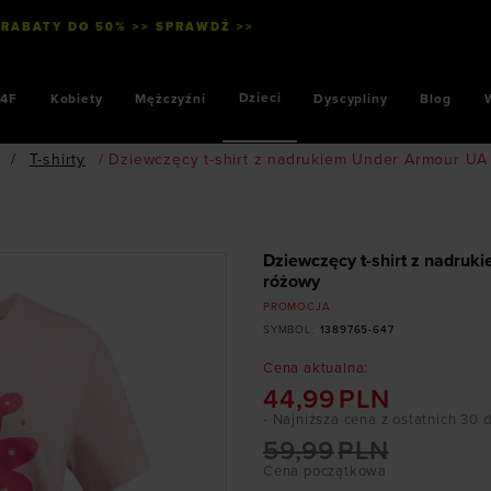
 RABATY DO 50% >> SPRAWDŹ >>
Dzieci
4F
Kobiety
Mężczyźni
Dyscypliny
Blog
/
T-shirty
/
Dziewczęcy t-shirt z nadrukiem Under Armour UA
Dziewczęcy t-shirt z nadru
różowy
PROMOCJA
SYMBOL
:
1389765-647
Cena aktualna
:
44,99
PLN
- Najniższa cena z ostatnich 30 
59,99
PLN
Cena początkowa