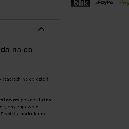
oda na co
lizacjach na co dzień,
różowym
posiada
luźny
tce, aby zapewnić
.
T-shirt z nadrukiem