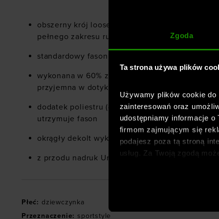
obszerny krój loose dla zapewnienia komfortu 
Zgoda
pełnego zakresu ruchu
standardowy fason o długości do bioder
Ta strona używa plików coo
wykonana w 60% z bawełny, dzięki czemu jest w
przyjemna w dotyku
Używamy plików cookie do a
zainteresowań oraz umożliw
dodatek poliestru (40%) sprawia, że materiał jes
udostępniamy informacje o
utrzymuje fason
firmom zajmującym się rekla
okrągły dekolt wykończony ściągaczem
podajesz poza tą stroną int
usług. Za Twoją zgodą moż
z przodu nadruk Under Armour
dopasowanych reklam intern
analitycznych, dopasowywan
społecznościowych). Szcze
Płeć
:
dziewczynka
Przeznaczenie
:
sportstyle