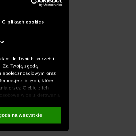
O plikach cookies
ów
klam do Twoich potrzeb i
h. Za Twoją zgodą
om społecznościowym oraz
formacje z innymi, które
nia przez Ciebie z ich
osobowe w celu kierowania
adzania badań
aszych partnerów (np. sieci
goda na wszystkie
i
oraz sekcji „Szczegóły”