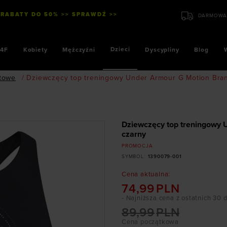
 RABATY DO 50% >> SPRAWDŹ >>
DARMOWA 
Dzieci
4F
Kobiety
Mężczyźni
Dyscypliny
Blog
towe
/
Dziewczęcy top treningowy Under Armour G Motion Bran
Dziewczęcy top treningowy 
czarny
PROMOCJA
SYMBOL
:
1390079-001
Cena aktualna
:
74,99
PLN
- Najniższa cena z ostatnich 30 
89,99
PLN
Cena początkowa