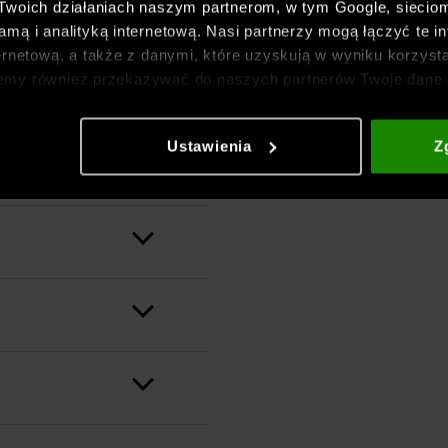
 Twoich działaniach naszym partnerom, w tym Google, sieci
mą i analityką internetową. Nasi partnerzy mogą łączyć te in
ernetową, a także z danymi, które uzyskują w wyniku korzysta
emy również przekazywać do naszych partnerów Twoje dane 
etowych i usprawniania sposobu ich wyświetlania, przeprow
ia treści oraz udoskonalania rozwiązań oferowanych przez n
Ustawienia
Z
gółowe informacje znajdziesz w naszej
Polityce prywatnośc