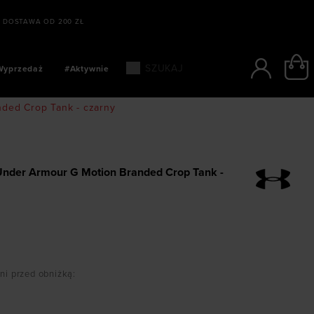
DOSTAWA OD 200 ZŁ
Wyprzedaż
#Aktywnie
ded Crop Tank - czarny
Under Armour G Motion Branded Crop Tank -
dni przed obniżką
: