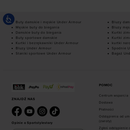
Buty damskie i męskie Under Armour
Bluzy dam
Męskie buty do biegania
Bluzy męs
Damskie buty do biegania
Kurtki zi
Buty sportowe damskie
Kurtki zi
Kurtki i bezrękawniki Under Armour
kurtki nar
Bluzy Under Armour
Spodnie U
Staniki sportowe Under Armour
Bagaż Un
POMOC
Centrum wsparcia
ZNAJDŹ NAS
Dostawa
Płatności
Odstąpienia od u
(zwroty)
Opinie o Sportstylestory
Zgłoś odstąpienie 