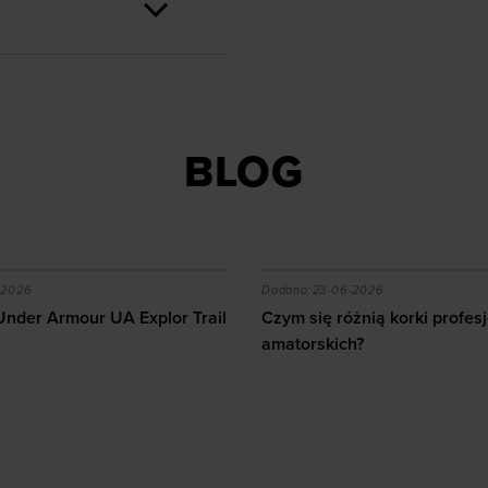
BLOG
?
 Under Armour UA Explor Trail
Czym się różnią korki prof
-2026
Dodano:
23-06-2026
Under Armour UA Explor Trail
Czym się różnią korki profes
amatorskich?
10