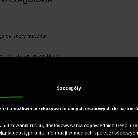
a do skóry materiał
zciąga się we wszystkich
iem, ułatwiającym
Szczegóły
ki i miękki
kie i umożliwia przekazywanie danych osobowych do partner
nalizowania ruchu, dostosowywania odpowiednich treści i re
iania udostępniania informacji w mediach społecznościowyc