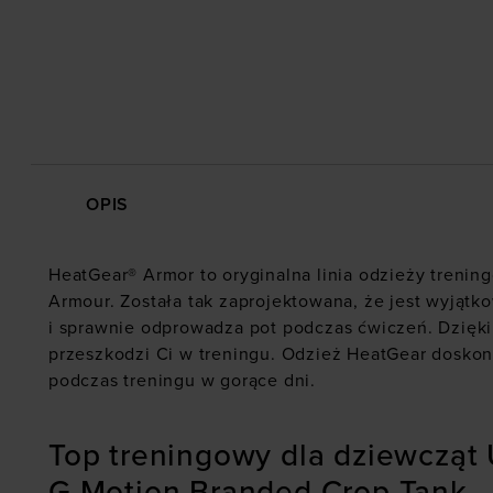
OPIS
HeatGear® Armor to oryginalna linia odzieży trenin
Armour. Została tak zaprojektowana, że jest wyjąt
i sprawnie odprowadza pot podczas ćwiczeń. Dzięki
przeszkodzi Ci w treningu. Odzież HeatGear doskon
podczas treningu w gorące dni.
Top treningowy dla dziewcząt
G Motion Branded Crop Tank -