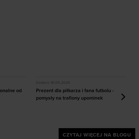
esjonalne od amatorskich?
Prezent dla piłkarza i fana futbolu - pomy
Dodano:
18-06-2026
D
jonalne od
Prezent dla piłkarza i fana futbolu -
J
pomysły na trafiony upominek
CZYTAJ WIĘCEJ NA BLOGU