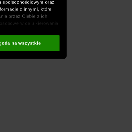
om społecznościowym oraz
formacje z innymi, które
nia przez Ciebie z ich
osobowe w celu kierowania
adzania badań
aszych partnerów (np. sieci
goda na wszystkie
i
oraz sekcji „Szczegóły”