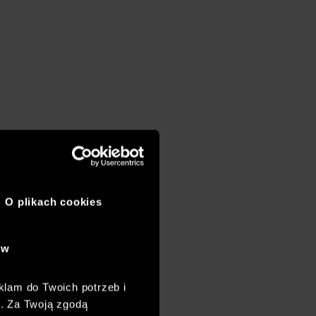
O plikach cookies
ów
klam do Twoich potrzeb i
h. Za Twoją zgodą