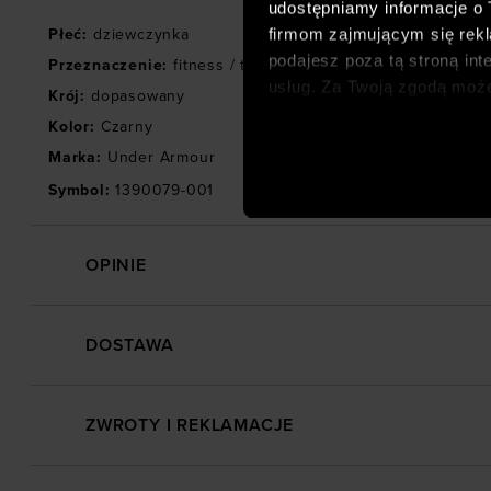
udostępniamy informacje o
firmom zajmującym się rekla
Płeć
:
dziewczynka
podajesz poza tą stroną int
Przeznaczenie
:
fitness / trening
usług. Za Twoją zgodą moż
Krój
:
dopasowany
dopasowanych reklam intern
Kolor
:
Czarny
analitycznych, dopasowywan
Marka
:
Under Armour
społecznościowych). Szcze
Symbol
:
1390079-001
OPINIE
DOSTAWA
ZWROTY I REKLAMACJE