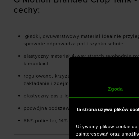
cechy:
gładki, dwuwarstwowy materiał idealnie przyleg
sprawnie odprowadza pot i szybko schnie
elastyczny materiał 4-way stretch swobodnie ro
kierunkach
regulowane, krzyżujące się ramiączka z wycięc
zakładanie i zdejmowanie
Zgoda
elastyczny pas z logotypem jest wyjątkowo gład
podwójna podszewka, bez wyściółki
Ta strona używa plików coo
86% poliester, 14% elastan
Używamy plików cookie do a
zainteresowań oraz umożliw