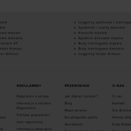
skie
Legginsy sportowe i trening
kie
Spodenki i szorty damskie
mowe męskie
Koszulki męskie
mowe damskie
Spodnie dresowe męskie
ciarskie 4F
Buty treningowe męskie
nder Armour
Buty treningowe damskie
der Armour
Legginsy Under Armour
REGULAMINY
PRZEWODNIK
O NAS
Regulamin e-sklepu
Jak dobrać rozmiar?
O nas
Informacja o zmianie
Blog
Kontakt
Regulaminu
Mapa serwisu
Dla Biznes
Polityka prywatności
mowy
Encyklopedia sportu
Adresy skl
Inne regulaminy
Asortyment
Kody Raba
od
Informacja dotycząca