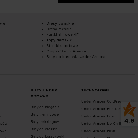
owe
Dresy damskie
Dresy męskie
kurtki zimowe 4F
Topy damskie
Staniki sportowe
Czapki Under Armour
Buty do biegania Under Armour
BUTY UNDER
TECHNOLOGIE
ARMOUR
Under Armour ColdGear
Buty do biegania
Under Armour HeatGear
Buty treningowe
u
Under Armour Hovr
4.9
Buty trekkingowe
epów
Under Armour Iso-Chill
Buty do crossfitu
towe
Under Armour Rush
Buty do koszykówki