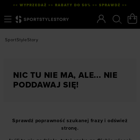
<< WYPRZEDAŻ >> RABATY DO 50% >> SPRAWDŹ >>
Menu
Szukaj
SportStyleStory
NIC TU NIE MA, ALE... NIE
PODDAWAJ SIĘ!
Sprawdź poprawność szukanej frazy i odśwież
stronę.