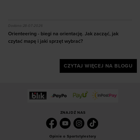
akie efekty daje trening?
Orienteering - biegi na orientację. Jak zacząć, jak czy
Dodano:
28-07-2026
Orienteering - biegi na orientację. Jak zacząć, jak
czytać mapę i jaki sprzęt wybrać?
CZYTAJ WIĘCEJ NA BLOGU
ZNAJDŹ NAS
Opinie o Sportstylestory