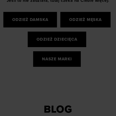
Jeśli to nie zadziała, tutaj czeka na Ciebie więcej:
ODZIEŻ DAMSKA
ODZIEŻ MĘSKA
ODZIEŻ DZIECIĘCA
NASZE MARKI
BLOG