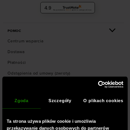
4.9
Na podstawie
6036
opinii
z całego okresu
POMOC
Centrum wsparcia
Dostawa
Płatności
Odstąpienia od umowy (zwroty)
Zgłoś odstąpienie od umowy (zwrot)
Reklamacje
Zgoda
Szczegóły
O plikach cookies
Jak złożyć zamówienie?
Najczęściej zadawane pytania
Ta strona używa plików cookie i umożliwia
Odbiór w sklepie
przekazywanie danych osobowych do partnerów