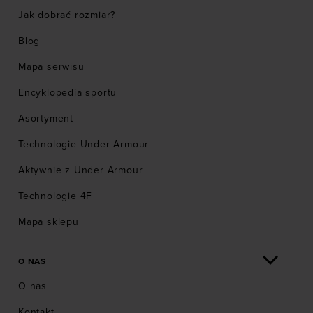
oferowanych przez naszych partnerów (np. sieci
Jak dobrać rozmiar?
społecznościowych). Szczegółowe informacje
znajdziesz w naszej
Polityce prywatności
oraz sekcji
Blog
„Szczegóły”
Mapa serwisu
Encyklopedia sportu
Asortyment
Technologie Under Armour
Aktywnie z Under Armour
Technologie 4F
Mapa sklepu
O NAS
O nas
Kontakt