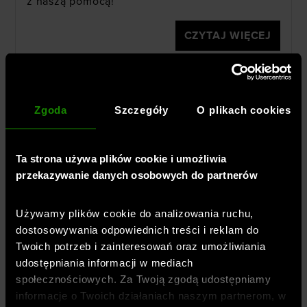
z naszą pomocą!
CZYTAJ WIĘCEJ
Zgoda
Szczegóły
O plikach cookies
Ta strona używa plików cookie i umożliwia
przekazywanie danych osobowych do partnerów
Używamy plików cookie do analizowania ruchu,
dostosowywania odpowiednich treści i reklam do
Przygotuj się do jogi! Co
Twoich potrzeb i zainteresowań oraz umożliwiania
założyć do ćwiczeń? Jakich
udostępniania informacji w mediach
społecznościowych. Za Twoją zgodą udostępniamy
akcesoriów potrzebujesz?
informacje o Twoich działaniach naszym partnerom, w
Dodano:
31-07-2023