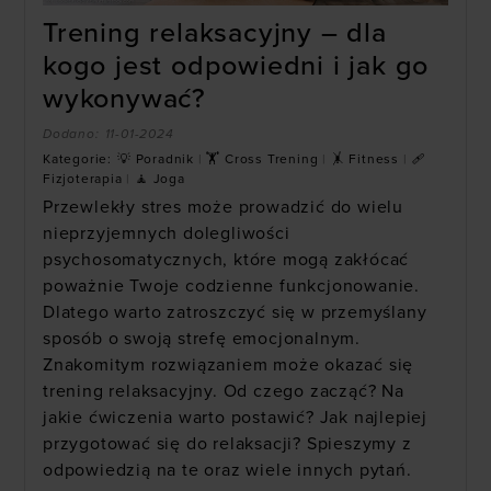
Trening relaksacyjny – dla
kogo jest odpowiedni i jak go
wykonywać?
Dodano:
11-01-2024
Kategorie:
💡 Poradnik
|
🏋 Cross Trening
|
🤸 Fitness
|
🩹
Fizjoterapia
|
🧘 Joga
Przewlekły stres może prowadzić do wielu
nieprzyjemnych dolegliwości
psychosomatycznych, które mogą zakłócać
poważnie Twoje codzienne funkcjonowanie.
Dlatego warto zatroszczyć się w przemyślany
sposób o swoją strefę emocjonalnym.
Znakomitym rozwiązaniem może okazać się
trening relaksacyjny. Od czego zacząć? Na
jakie ćwiczenia warto postawić? Jak najlepiej
przygotować się do relaksacji? Spieszymy z
odpowiedzią na te oraz wiele innych pytań.