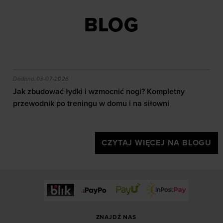
BLOG
czytać mapę i jaki sprzęt wybrać?
Jak zbudować łydki i wzmocnić nogi? Kompletny przew
Dodano:
03-07-2026
Jak zbudować łydki i wzmocnić nogi? Kompletny
przewodnik po treningu w domu i na siłowni
CZYTAJ WIĘCEJ NA BLOGU
ZNAJDŹ NAS