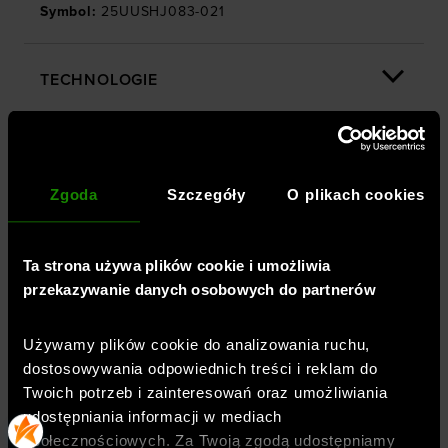
Symbol
:
25UUSHJ083-021
TECHNOLOGIE
OPINIE
Zgoda
Szczegóły
O plikach cookies
DOSTAWA
Ta strona używa plików cookie i umożliwia
przekazywanie danych osobowych do partnerów
ZWROTY I REKLAMACJE
Używamy plików cookie do analizowania ruchu,
dostosowywania odpowiednich treści i reklam do
BEZPIECZEŃSTWO PRODUKTU
Twoich potrzeb i zainteresowań oraz umożliwiania
udostępniania informacji w mediach
społecznościowych. Za Twoją zgodą udostępniamy