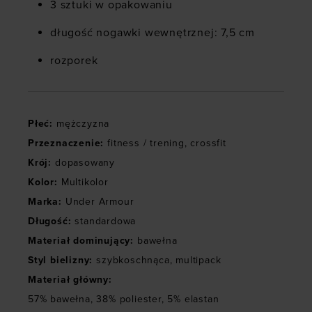
3 sztuki w opakowaniu
długość nogawki wewnętrznej: 7,5 cm
rozporek
Płeć
:
mężczyzna
Przeznaczenie
:
fitness / trening
,
crossfit
Krój
:
dopasowany
Kolor
:
Multikolor
Marka
:
Under Armour
Długość
:
standardowa
Materiał dominujący
:
bawełna
Styl bielizny
:
szybkoschnąca
,
multipack
Materiał główny
:
57% bawełna, 38% poliester, 5% elastan