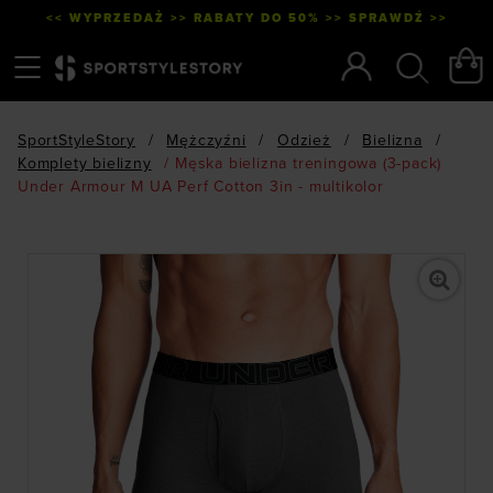
<< WYPRZEDAŻ >> RABATY DO 50% >> SPRAWDŹ >>
Menu
Szukaj
SportStyleStory
/
Mężczyźni
/
Odzież
/
Bielizna
/
Komplety bielizny
/
Męska bielizna treningowa (3-pack)
Under Armour M UA Perf Cotton 3in - multikolor