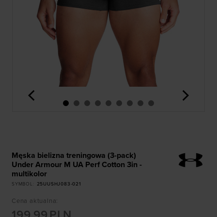
<
>
Męska bielizna treningowa (3-pack)
Under Armour M UA Perf Cotton 3in -
multikolor
SYMBOL
:
25UUSHJ083-021
Cena aktualna
:
199,99
PLN