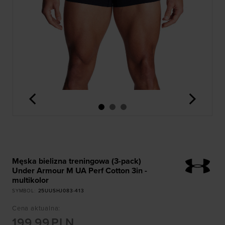
<
>
Męska bielizna treningowa (3-pack)
Under Armour M UA Perf Cotton 3in -
multikolor
SYMBOL
:
25UUSHJ083-413
Cena aktualna
:
199,99
PLN