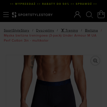
<< WYPRZEDAŻ >> RABATY DO 50% >> SPRAWDŹ >>
Menu
Szukaj
SportStyleStory
/
Dyscypliny
/
🏋 Trening
/
Bielizna
/
Męska bielizna treningowa (3-pack) Under Armour M UA
Perf Cotton 3in - multikolor