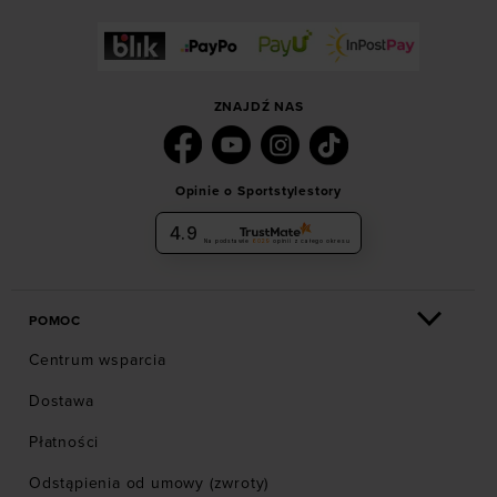
ZNAJDŹ NAS
Opinie o Sportstylestory
4.9
Na podstawie
6029
opinii
z całego okresu
POMOC
Centrum wsparcia
Dostawa
Płatności
Odstąpienia od umowy (zwroty)