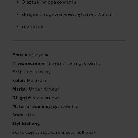
3 sztuki w opakowaniu
długość nogawki wewnętrznej: 7,5 cm
rozporek
Płeć
:
mężczyzna
Przeznaczenie
:
fitness / trening
,
crossfit
Krój
:
dopasowany
Kolor
:
Multikolor
Marka
:
Under Armour
Długość
:
standardowa
Materiał dominujący
:
bawełna
Stan
:
niski
Styl bielizny
:
dolna część
,
szybkoschnąca
,
multipack