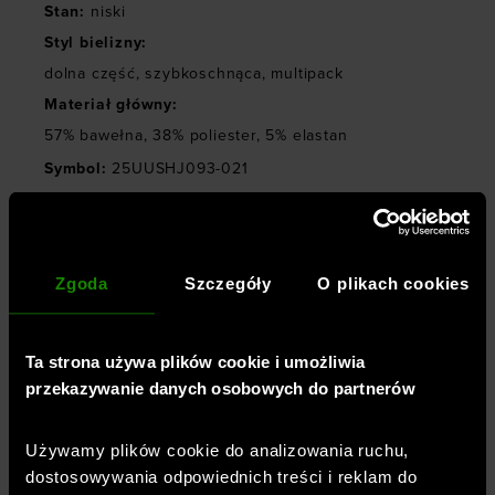
Stan
:
niski
Styl bielizny
:
dolna część
,
szybkoschnąca
,
multipack
Materiał główny
:
57% bawełna, 38% poliester, 5% elastan
Symbol
:
25UUSHJ093-021
TECHNOLOGIE
Zgoda
Szczegóły
O plikach cookies
OPINIE
Ta strona używa plików cookie i umożliwia
przekazywanie danych osobowych do partnerów
DOSTAWA
Używamy plików cookie do analizowania ruchu,
dostosowywania odpowiednich treści i reklam do
ZWROTY I REKLAMACJE