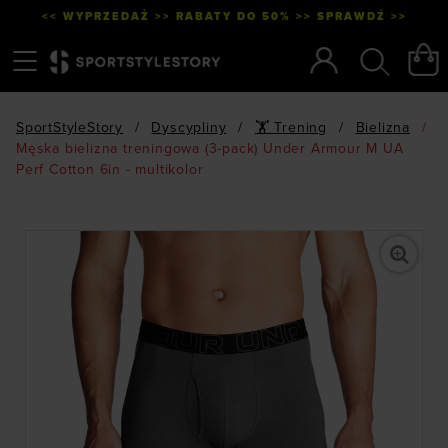
<< WYPRZEDAŻ >> RABATY DO 50% >> SPRAWDŹ >>
Menu
Szukaj
SportStyleStory
/
Dyscypliny
/
🏋 Trening
/
Bielizna
/
Męska bielizna treningowa (3-pack) Under Armour M UA
Perf Cotton 6in - multikolor