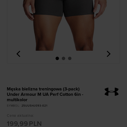
<
>
Męska bielizna treningowa (3-pack)
Under Armour M UA Perf Cotton 6in -
multikolor
SYMBOL
:
25UUSHJ093-021
Cena aktualna
:
199,99
PLN