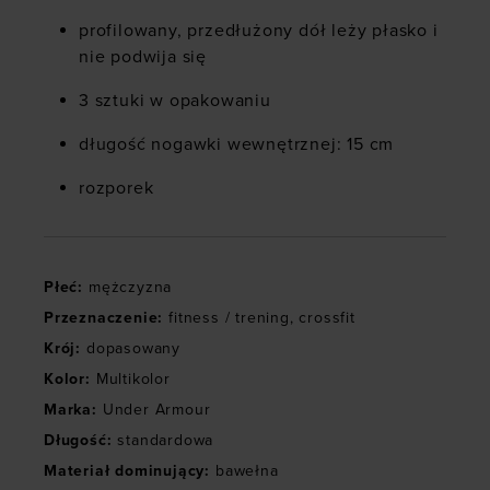
profilowany, przedłużony dół leży płasko i
nie podwija się
3 sztuki w opakowaniu
długość nogawki wewnętrznej: 15 cm
rozporek
Płeć
:
mężczyzna
Przeznaczenie
:
fitness / trening
,
crossfit
Krój
:
dopasowany
Kolor
:
Multikolor
Marka
:
Under Armour
Długość
:
standardowa
Materiał dominujący
:
bawełna