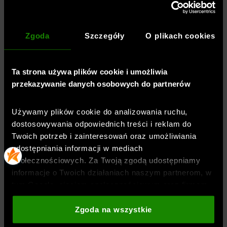
DOSTAWA
Zgoda
Szczegóły
O plikach cookies
Ta strona używa plików cookie i umożliwia
ZWROTY I REKLAMACJE
przekazywanie danych osobowych do partnerów
BEZPIECZEŃSTWO PRODUKTU
Używamy plików cookie do analizowania ruchu,
dostosowywania odpowiednich treści i reklam do
Twoich potrzeb i zainteresowań oraz umożliwiania
udostępniania informacji w mediach
społecznościowych. Za Twoją zgodą udostępniamy
informacje o Twoich działaniach naszym partnerom, w
UZUPEŁNIJ STYLIZACJĘ:
tym Google, sieciom społecznościowym oraz firmom
zajmującym się reklamą i analityką internetową. Nasi
partnerzy mogą łączyć te informacje z innymi, które
Zgoda na wszystkie
podajesz poza tą stroną internetową, a także z