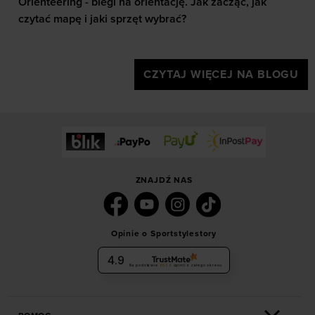
Orienteering - biegi na orientację. Jak zacząć, jak
czytać mapę i jaki sprzęt wybrać?
CZYTAJ WIĘCEJ NA BLOGU
ZNAJDŹ NAS
Opinie o Sportstylestory
4.9
Na podstawie
6036
opinii
z całego okresu