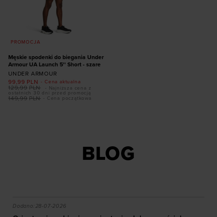
PROMOCJA
Męskie spodenki do biegania Under
Armour UA Launch 5'' Short - szare
UNDER ARMOUR
99,99
PLN
- Cena aktualna
129,99
PLN
- Najniższa cena z
ostatnich 30 dni przed promocją
149,99
PLN
- Cena początkowa
Dodaj produkt w
rozmiarze
S
XL
XXL
BLOG
akie efekty daje trening?
Orienteering - biegi na orientację. Jak zacząć, jak czy
Dodano:
28-07-2026