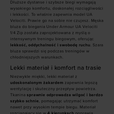
Dłuższe dystanse i szybsze biegi wymagają
wysokiego komfortu, doskonałej rozciągliwości
i lekkości. To właśnie zapewnia model UA
Velociti. Prawie go na sobie nie czujesz. Męska
bluza do biegania Under Armour UA Velociti
1/4 Zip została zaprojektowana z myślą o
intensywnym treningu biegowym, oferując
lekkość, oddychalność i swobodę ruchu
. Szara
bluza sprawdzi się podczas treningów w
chłodniejszych warunkach.
Lekki materiał i komfort na trasie
Niezwykle miękki, lekki materiał z
udoskonalonym żakardem
zapewnia lepszą
wentylację i skuteczny przepływ powietrza.
Tkanina
sprawnie odprowadza wilgoć i bardzo
szybko schnie
, pomagając utrzymać komfort
nawet przy wysokim tempie biegu. Materiał
rozciągający się w
4 kierunkach
poprawia