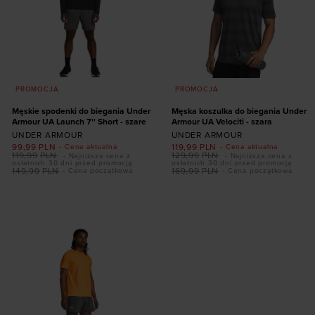
PROMOCJA
PROMOCJA
Męskie spodenki do biegania Under
Męska koszulka do biegania Under
Armour UA Launch 7'' Short - szare
Armour UA Velociti - szara
UNDER ARMOUR
UNDER ARMOUR
99,99
PLN
119,99
PLN
- Cena aktualna
- Cena aktualna
119,99
PLN
129,99
PLN
- Najniższa cena z
- Najniższa cena z
ostatnich 30 dni przed promocją
ostatnich 30 dni przed promocją
149,99
PLN
169,99
PLN
- Cena początkowa
- Cena początkowa
Dodaj produkt w
Dodaj produkt w
rozmiarze
rozmiarze
S
XXL
XS
S