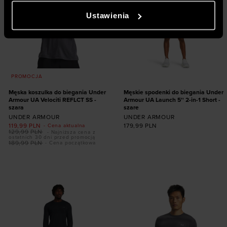
danymi, które uzyskują w wyniku korzystania przez
Ustawienia
Ciebie z ich usług. Za Twoją zgodą możemy również
przekazywać do naszych partnerów Twoje dane
osobowe w celu kierowania dopasowanych reklam
internetowych i usprawniania sposobu ich
wyświetlania, przeprowadzania badań analitycznych,
PROMOCJA
dopasowywania treści oraz udoskonalania rozwiązań
oferowanych przez naszych partnerów (np. sieci
Męska koszulka do biegania Under
Męskie spodenki do biegania Under
Armour UA Velociti REFLCT SS -
Armour UA Launch 5'' 2-in-1 Short -
społecznościowych). Szczegółowe informacje
szara
szare
znajdziesz w naszej
Polityce prywatności
oraz sekcji
UNDER ARMOUR
UNDER ARMOUR
119,99
PLN
179,99
PLN
- Cena aktualna
„Szczegóły”
129,99
PLN
- Najniższa cena z
ostatnich 30 dni przed promocją
189,99
PLN
- Cena początkowa
Dodaj produkt w
Dodaj produkt w
rozmiarze
rozmiarze
S
S
XXL