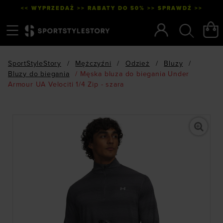
<< WYPRZEDAŻ >> RABATY DO 50% >> SPRAWDŹ >>
Menu
Szukaj
SportStyleStory
/
Mężczyźni
/
Odzież
/
Bluzy
/
Bluzy do biegania
/
Męska bluza do biegania Under
Armour UA Velociti 1/4 Zip - szara