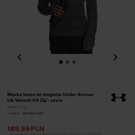
<
>
Męska bluza do biegania Under Armour
UA Velociti 1/4 Zip - szara
PROMOCJA
SYMBOL
:
6010887-025
189,99
PLN
- Najniższa cena z ostatnich 30 dni przed obniżką
: