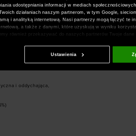
z kaptura UA
iania udostępniania informacji w mediach społecznościowyc
czegółowe
 Twoich działaniach naszym partnerom, w tym Google, sieci
mą i analityką internetową. Nasi partnerzy mogą łączyć te in
ernetową, a także z danymi, które uzyskują w wyniku korzysta
emy również przekazywać do naszych partnerów Twoje dane 
etowych i usprawniania sposobu ich wyświetlania, przeprow
o sylwetki
ia treści oraz udoskonalania rozwiązań oferowanych przez n
Ustawienia
Z
gółowe informacje znajdziesz w naszej
Polityce prywatnośc
ewnia trwałość,
tyczna i oddychająca,
6%)