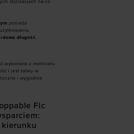
ch stylizacjach na co
rym
posiada
 użytkowania,
ardowa długość
,
st wykonana z materiału
ść i jest łatwy w
astyczna i wygodnie
oppable Flc
wsparciem:
 kierunku