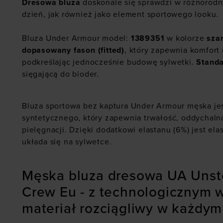
Dresowa bluza
doskonale się sprawdzi w różnorodny
dzień, jak również jako element sportowego looku.
Bluza Under Armour model:
1389351
w kolorze
sza
dopasowany fason (fitted)
, który zapewnia komfort
podkreślając jednocześnie budowę sylwetki.
Stand
sięgającą do bioder.
Bluza sportowa bez kaptura Under Armour męska je
syntetycznego, który zapewnia trwałość, oddychalno
pielęgnacji. Dzięki dodatkowi elastanu (6%) jest el
układa się na sylwetce.
Męska bluza dresowa UA Unst
Crew Eu - z technologicznym 
materiał rozciągliwy w każdym