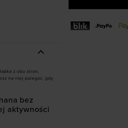
ładka z obu stron,
esz na niej polegać, gdy
inana bez
ej aktywności