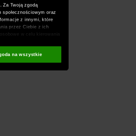
h. Za Twoją zgodą
om społecznościowym oraz
formacje z innymi, które
nia przez Ciebie z ich
osobowe w celu kierowania
adzania badań
aszych partnerów (np. sieci
goda na wszystkie
i
oraz sekcji „Szczegóły”