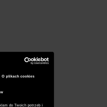
O plikach cookies
ów
klam do Twoich potrzeb i