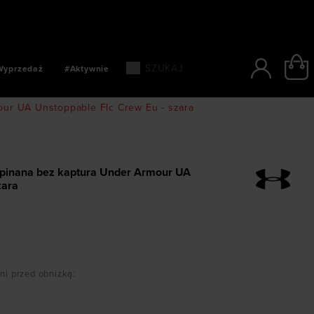
SZYBKIE PŁATNOŚCI: BLIK, PAYPO, PAYU
Wyprzedaż
#Aktywnie
ur UA Unstoppable Flc Crew Eu - szara
pinana bez kaptura Under Armour UA
zara
dni przed obniżką
: