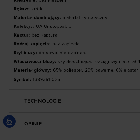
Kieszenie
:
bez kieszeni
Rękaw
:
krótki
Materiał dominujący
:
materiał syntetyczny
Kolekcja
:
UA Unstoppable
Kaptur
:
bez kaptura
Rodzaj zapięcia
:
bez zapięcia
Styl bluzy
:
dresowa
,
nierozpinana
Właściwości bluzy
:
szybkoschnąca
,
rozciągliwy materiał 
Materiał główny
:
65% poliester, 29% bawełna, 6% elastan
Symbol
:
1389351-025
TECHNOLOGIE
OPINIE