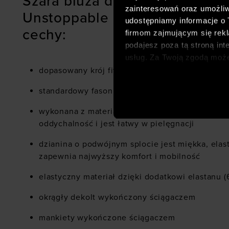
Szara bluza dresowa męska be
zainteresowań oraz umożliw
Unstoppable Flc Crew Eu - sz
udostępniamy informacje o
cechy:
firmom zajmującym się rekla
podajesz poza tą stroną int
usług. Za Twoją zgodą moż
dopasowanych reklam intern
dopasowany krój fitted, który dobrze przylega d
analitycznych, dopasowywan
standardowy fason o długości do bioder
społecznościowych). Szcze
wykonana z materiału syntetycznego, który zap
oddychalność i jest łatwy w pielęgnacji
dzianina o podwójnym splocie jest miękka, elas
zapewnia najwyższy komfort i mobilność
elastyczny materiał dzięki dodatkowi elastanu (
okrągły dekolt wykończony ściągaczem
mankiety wykończone ściągaczem