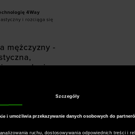
technologię 4Way
lastyczny i rozciąga się
la mężczyzny -
styczna,
jnym splocie
Bluza posiada także
zpinany model, wkładany
Szczegóły
ybko schnie. Dzianina o
hająca, zapewnia
kie i umożliwia przekazywanie danych osobowych do partner
nalizowania ruchu, dostosowywania odpowiednich treści i re