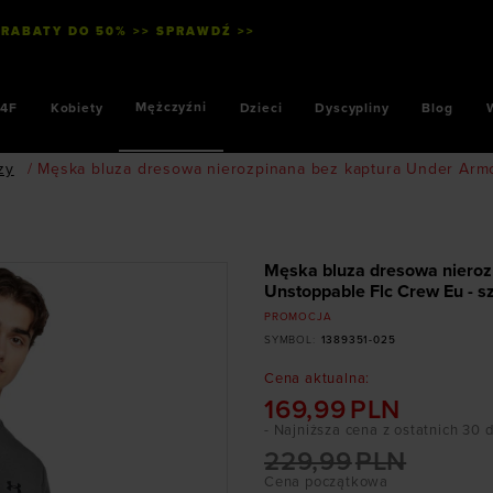
 RABATY DO 50% >> SPRAWDŹ >>
Mężczyźni
4F
Kobiety
Dzieci
Dyscypliny
Blog
zy
/
Męska bluza dresowa nierozpinana bez kaptura Under Armo
Męska bluza dresowa nieroz
Unstoppable Flc Crew Eu - s
PROMOCJA
SYMBOL
:
1389351-025
Cena aktualna
:
169,99
PLN
- Najniższa cena z ostatnich 30 
229,99
PLN
Cena początkowa