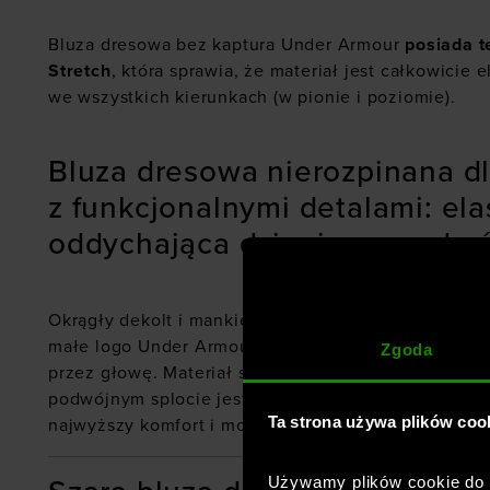
Bluza dresowa bez kaptura Under Armour
posiada 
Stretch
, która sprawia, że materiał jest całkowicie e
we wszystkich kierunkach (w pionie i poziomie).
Bluza dresowa nierozpinana d
z funkcjonalnymi detalami: ela
oddychająca dzianina o podwó
Okrągły dekolt i mankiety wykończone ściągaczem. 
małe logo Under Armour z przodu. Klasyczny niero
Zgoda
przez głowę. Materiał sprawnie odprowadza pot i sz
podwójnym splocie jest miękka, elastyczna i oddyc
Ta strona używa plików coo
najwyższy komfort i mobilność
Używamy plików cookie do a