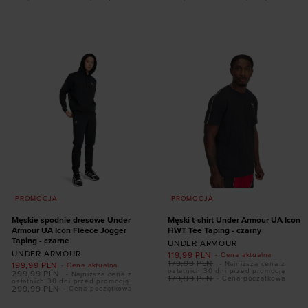
Dodaj produkt w
Dodaj produkt w
rozmiarze
rozmiarze
S
M
L
XL
XXL
S
M
L
XL
XXL
PROMOCJA
PROMOCJA
Męskie spodnie dresowe Under
Męski t-shirt Under Armour UA Icon
Armour UA Icon Fleece Jogger
HWT Tee Taping - czarny
Taping - czarne
UNDER ARMOUR
UNDER ARMOUR
119,99
PLN
- Cena aktualna
179,99
PLN
- Najniższa cena z
199,99
PLN
- Cena aktualna
ostatnich 30 dni przed promocją
299,99
PLN
- Najniższa cena z
179,99
PLN
- Cena początkowa
ostatnich 30 dni przed promocją
299,99
PLN
- Cena początkowa
Dodaj produkt w
Dodaj produkt w