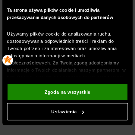
Symbol
:
1389356-001
Ta strona używa plików cookie i umożliwia
przekazywanie danych osobowych do partnerów
TECHNOLOGIE
Używamy plików cookie do analizowania ruchu,
dostosowywania odpowiednich treści i reklam do
OPINIE
Twoich potrzeb i zainteresowań oraz umożliwiania
udostępniania informacji w mediach
społecznościowych. Za Twoją zgodą udostępniamy
DOSTAWA
informacje o Twoich działaniach naszym partnerom, w
tym Google, sieciom społecznościowym oraz firmom
zajmującym się reklamą i analityką internetową. Nasi
ZWROTY I REKLAMACJE
partnerzy mogą łączyć te informacje z innymi, które
Zgoda na wszystkie
podajesz poza tą stroną internetową, a także z
danymi, które uzyskują w wyniku korzystania przez
Ustawienia
BEZPIECZEŃSTWO PRODUKTU
Ciebie z ich usług. Za Twoją zgodą możemy również
przekazywać do naszych partnerów Twoje dane
osobowe w celu kierowania dopasowanych reklam