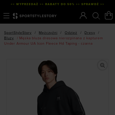
<< WYPRZEDAŻ >> RABATY DO 50% >> SPRAWDŹ >>
Menu
Szukaj
SportStyleStory
/
Mężczyźni
/
Odzież
/
Dresy
/
Bluzy
/
Męska bluza dresowa nierozpinana z kapturem
Under Armour UA Icon Fleece Hd Taping - czarna