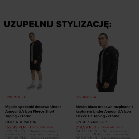
internetowych i usprawniania sposobu ich
wyświetlania, przeprowadzania badań analitycznych,
dopasowywania treści oraz udoskonalania rozwiązań
UZUPEŁNIJ STYLIZACJĘ:
oferowanych przez naszych partnerów (np. sieci
społecznościowych). Szczegółowe informacje
znajdziesz w naszej
Polityce prywatności
oraz sekcji
„Szczegóły”
PROMOCJA
PROMOCJA
Męskie spodenki dresowe Under
Meska bluza dresowa rozpinana z
Armour UA Icon Fleece Short
kapturem Under Armour UA Icon
Taping - czarne
Fleece FZ Taping - czarna
UNDER ARMOUR
UNDER ARMOUR
159,99
PLN
219,99
PLN
- Cena aktualna
- Cena aktualna
179,99
PLN
249,99
PLN
- Najniższa cena z
- Najniższa cena z
ostatnich 30 dni przed promocją
ostatnich 30 dni przed promocją
229,99
PLN
369,99
PLN
- Cena początkowa
- Cena początkowa