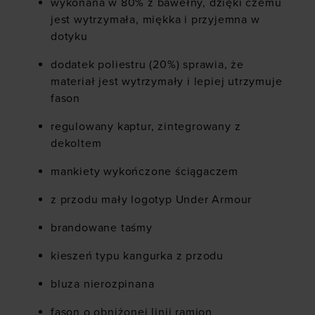
wykonana w 80% z bawełny, dzięki czemu
jest wytrzymała, miękka i przyjemna w
dotyku
dodatek poliestru (20%) sprawia, że
materiał jest wytrzymały i lepiej utrzymuje
fason
regulowany kaptur, zintegrowany z
dekoltem
mankiety wykończone ściągaczem
z przodu mały logotyp Under Armour
brandowane taśmy
kieszeń typu kangurka z przodu
bluza nierozpinana
fason o obniżonej linii ramion