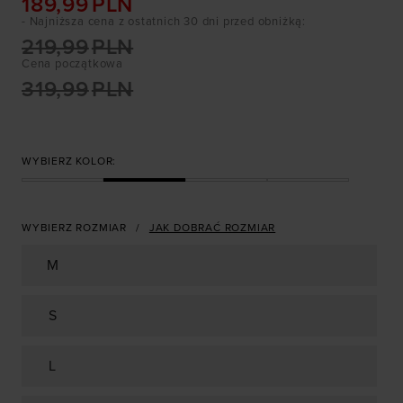
189,99
PLN
- Najniższa cena z ostatnich 30 dni przed obniżką
:
219,99
PLN
Cena początkowa
319,99
PLN
WYBIERZ KOLOR:
WYBIERZ ROZMIAR
JAK DOBRAĆ ROZMIAR
M
S
L