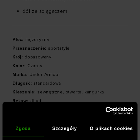
dół ze ściągaczem
Płeć
:
mężczyzna
Przeznaczenie
:
sportstyle
Krój
:
dopasowany
Kolor
:
Czarny
Marka
:
Under Armour
Długość
:
standardowa
Kieszenie
:
zewnętrzne
,
otwarte
,
kangurka
Rękaw
:
długi
Materiał dominujący
:
bawełna
Kaptur
:
z kapturem
,
z regulacją
Styl bluzy
:
dresowa
,
nierozpinana
Zgoda
Szczegóły
O plikach cookies
Materiał główny
:
80% bawełna, 20% poliester