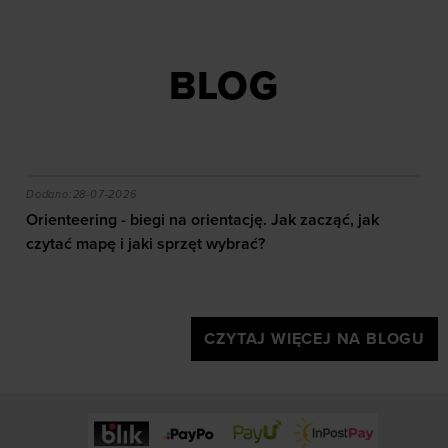
rozmiarze
rozmiarze
S
M
L
XL
XXL
S
M
L
XL
XXL
BLOG
akie efekty daje trening?
Orienteering - biegi na orientację. Jak zacząć, jak czy
Dodano:
28-07-2026
Orienteering - biegi na orientację. Jak zacząć, jak
czytać mapę i jaki sprzęt wybrać?
CZYTAJ WIĘCEJ NA BLOGU