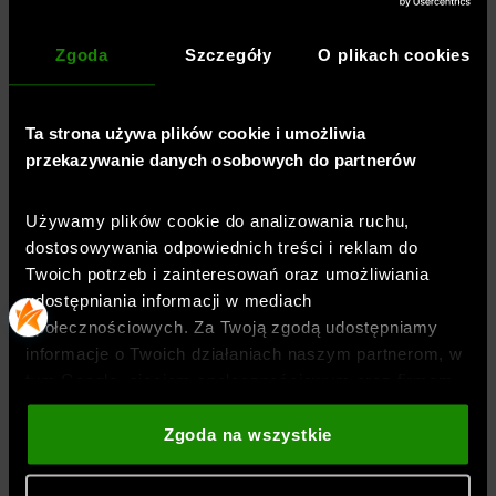
Płeć
:
mężczyzna
Zgoda
Szczegóły
O plikach cookies
Przeznaczenie
:
sportstyle
,
fitness / trening
Kolor
:
Niebieski
Ta strona używa plików cookie i umożliwia
Marka
:
Under Armour
przekazywanie danych osobowych do partnerów
Materiał dominujący
:
bawełna
Symbol
:
6012335-498
Używamy plików cookie do analizowania ruchu,
dostosowywania odpowiednich treści i reklam do
Twoich potrzeb i zainteresowań oraz umożliwiania
TECHNOLOGIE
udostępniania informacji w mediach
społecznościowych. Za Twoją zgodą udostępniamy
informacje o Twoich działaniach naszym partnerom, w
OPINIE
tym Google, sieciom społecznościowym oraz firmom
zajmującym się reklamą i analityką internetową. Nasi
partnerzy mogą łączyć te informacje z innymi, które
Zgoda na wszystkie
DOSTAWA
podajesz poza tą stroną internetową, a także z
danymi, które uzyskują w wyniku korzystania przez