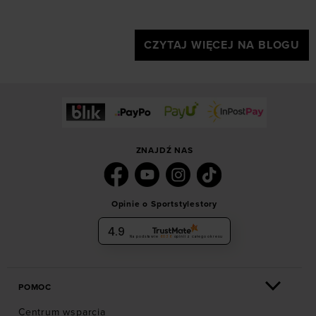
CZYTAJ WIĘCEJ NA BLOGU
ZNAJDŹ NAS
Opinie o Sportstylestory
4.9
Na podstawie
6036
opinii
z całego okresu
POMOC
Centrum wsparcia