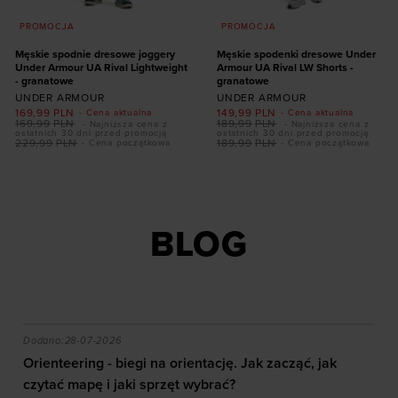
PROMOCJA
PROMOCJA
Męskie spodnie dresowe joggery
Męskie spodenki dresowe Under
Under Armour UA Rival Lightweight
Armour UA Rival LW Shorts -
- granatowe
granatowe
UNDER ARMOUR
UNDER ARMOUR
169,99
PLN
149,99
PLN
- Cena aktualna
- Cena aktualna
169,99
PLN
189,99
PLN
- Najniższa cena z
- Najniższa cena z
ostatnich 30 dni przed promocją
ostatnich 30 dni przed promocją
229,99
PLN
189,99
PLN
- Cena początkowa
- Cena początkowa
Dodaj produkt w
Dodaj produkt w
rozmiarze
rozmiarze
S
M
L
XL
XXL
S
M
L
XL
XXL
BLOG
akie efekty daje trening?
Orienteering - biegi na orientację. Jak zacząć, jak czy
Dodano:
28-07-2026
Orienteering - biegi na orientację. Jak zacząć, jak
czytać mapę i jaki sprzęt wybrać?