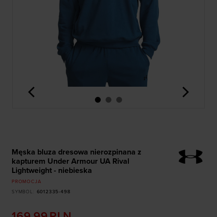
<
>
Męska bluza dresowa nierozpinana z
kapturem Under Armour UA Rival
Lightweight - niebieska
PROMOCJA
SYMBOL
:
6012335-498
169,99
PLN