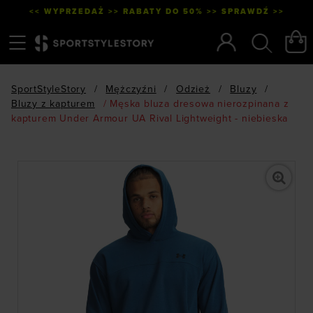
<< WYPRZEDAŻ >> RABATY DO 50% >> SPRAWDŹ >>
Menu
Szukaj
SportStyleStory
/
Mężczyźni
/
Odzież
/
Bluzy
/
Bluzy z kapturem
/
Męska bluza dresowa nierozpinana z
kapturem Under Armour UA Rival Lightweight - niebieska