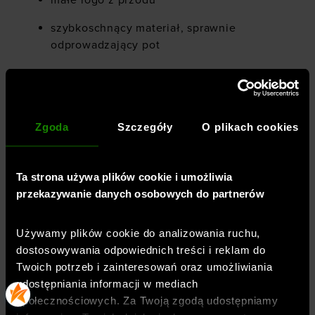
małe logo z przodu
szybkoschnący materiał, sprawnie
odprowadzający pot
elastyczny materiał 4Way Stretch
swobodnie rozciąga się we wszystkich
kierunkach
Zgoda
Szczegóły
O plikach cookies
zapinane na zamek kieszenie boczne
obniżony, wyprofilowany dół
Ta strona używa plików cookie i umożliwia
raglanowe rękawy
przekazywanie danych osobowych do partnerów
65% poliester, 29% bawełna, 6% elastan
Używamy plików cookie do analizowania ruchu,
dostosowywania odpowiednich treści i reklam do
Twoich potrzeb i zainteresowań oraz umożliwiania
udostępniania informacji w mediach
Płeć
:
mężczyzna
społecznościowych. Za Twoją zgodą udostępniamy
Przeznaczenie
:
sportstyle