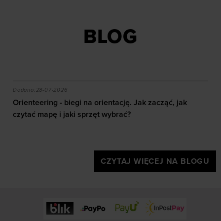
BLOG
akie efekty daje trening?
Orienteering - biegi na orientację. Jak zacząć, jak czy
Dodano:
28-07-2026
Orienteering - biegi na orientację. Jak zacząć, jak
czytać mapę i jaki sprzęt wybrać?
CZYTAJ WIĘCEJ NA BLOGU