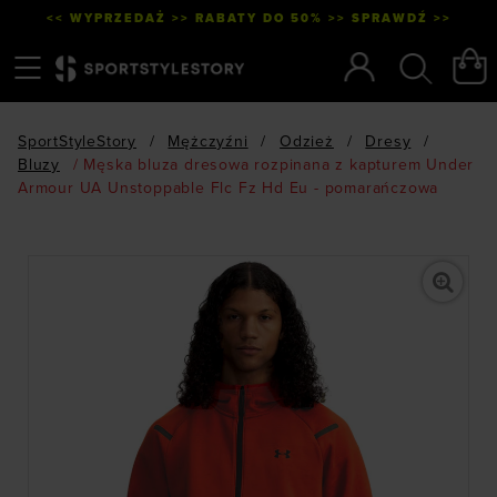
<< WYPRZEDAŻ >> RABATY DO 50% >> SPRAWDŹ >>
Menu
Szukaj
SportStyleStory
/
Mężczyźni
/
Odzież
/
Dresy
/
Bluzy
/
Męska bluza dresowa rozpinana z kapturem Under
Armour UA Unstoppable Flc Fz Hd Eu - pomarańczowa