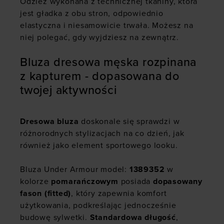
Odzież wykonana z technicznej tkaniny, która
jest gładka z obu stron, odpowiednio
elastyczna i niesamowicie trwała. Możesz na
niej polegać, gdy wyjdziesz na zewnątrz.
Bluza dresowa męska rozpinana
z kapturem - dopasowana do
twojej aktywności
Dresowa bluza
doskonale się sprawdzi w
różnorodnych stylizacjach na co dzień, jak
również jako element sportowego looku.
Bluza Under Armour model:
1389352
w
kolorze
pomarańczowym
posiada
dopasowany
fason (fitted)
, który zapewnia komfort
użytkowania, podkreślając jednocześnie
budowę sylwetki.
Standardowa długość
,