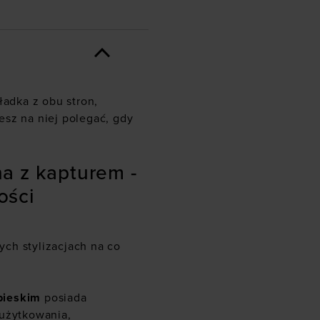
ładka z obu stron,
esz na niej polegać, gdy
a z kapturem -
ości
ch stylizacjach na co
bieskim
posiada
 użytkowania,