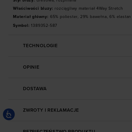
Styl bluzy
:
dresowa
,
rozpinana
Właściwości bluzy
:
rozciągliwy materiał 4Way Stretch
Materiał główny
:
65% poliester, 29% bawełna, 6% elastan
Symbol
:
1389352-587
TECHNOLOGIE
OPINIE
DOSTAWA
ZWROTY I REKLAMACJE
BEZPIECZEŃSTWO PRODUKTU