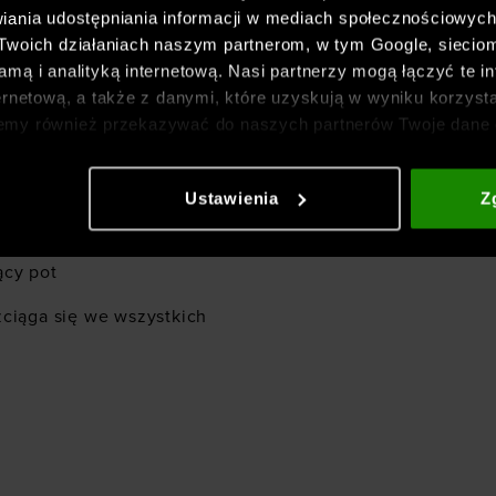
iania udostępniania informacji w mediach społecznościowyc
 Twoich działaniach naszym partnerom, w tym Google, sieci
ewnia trwałość,
mą i analityką internetową. Nasi partnerzy mogą łączyć te in
ernetową, a także z danymi, które uzyskują w wyniku korzysta
emy również przekazywać do naszych partnerów Twoje dane 
6%)
etowych i usprawniania sposobu ich wyświetlania, przeprow
ia treści oraz udoskonalania rozwiązań oferowanych przez n
Ustawienia
Z
gółowe informacje znajdziesz w naszej
Polityce prywatnośc
ący pot
zciąga się we wszystkich