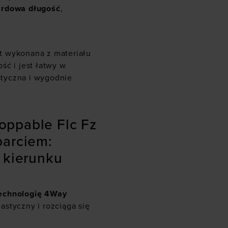
ardowa długość
,
t wykonana z materiału
ść i jest łatwy w
astyczna i wygodnie
oppable Flc Fz
parciem:
 kierunku
technologię 4Way
lastyczny i rozciąga się