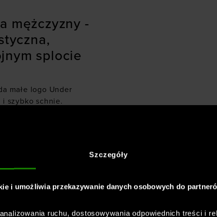
la mężczyzny -
styczna,
jnym splocie
ada małe logo Under
 i szybko schnie.
a bez kaptura
- szczegółowe
Szczegóły
kie i umożliwia przekazywanie danych osobowych do partner
o sylwetki
nalizowania ruchu, dostosowywania odpowiednich treści i re