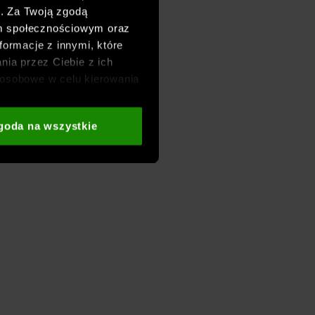
h. Za Twoją zgodą
om społecznościowym oraz
formacje z innymi, które
nia przez Ciebie z ich
osobowe w celu kierowania
adzania badań
aszych partnerów (np. sieci
goda na wszystkie
i
oraz sekcji „Szczegóły”