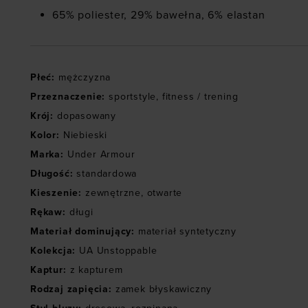
65% poliester, 29% bawełna, 6% elastan
Płeć
:
mężczyzna
Przeznaczenie
:
sportstyle
,
fitness / trening
Krój
:
dopasowany
Kolor
:
Niebieski
Marka
:
Under Armour
Długość
:
standardowa
Kieszenie
:
zewnętrzne
,
otwarte
Rękaw
:
długi
Materiał dominujący
:
materiał syntetyczny
Kolekcja
:
UA Unstoppable
Kaptur
:
z kapturem
Rodzaj zapięcia
:
zamek błyskawiczny