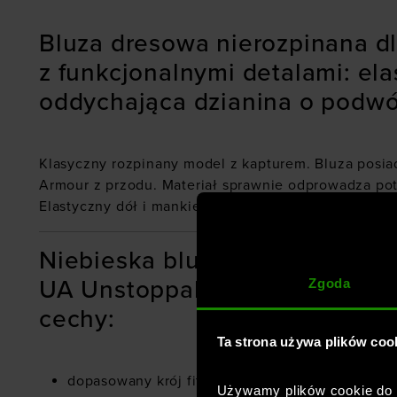
Bluza dresowa nierozpinana d
z funkcjonalnymi detalami: ela
oddychająca dzianina o podwó
Klasyczny rozpinany model z kapturem. Bluza posi
Armour z przodu. Materiał sprawnie odprowadza pot
Elastyczny dół i mankiety.
Niebieska bluza dresowa męsk
UA Unstoppable Flc Fz Hd Eu 
Zgoda
cechy:
Ta strona używa plików coo
dopasowany krój fitted, który dobrze przylega d
Używamy plików cookie do a