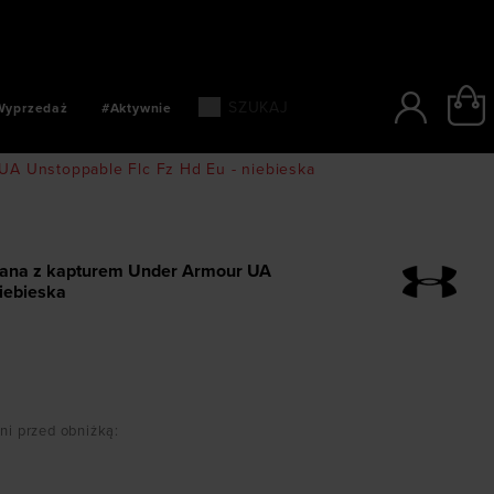
SZYBKIE PŁATNOŚCI: BLIK, PAYPO, PAYU
Wyprzedaż
#Aktywnie
A Unstoppable Flc Fz Hd Eu - niebieska
nana z kapturem Under Armour UA
niebieska
dni przed obniżką
: