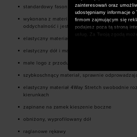
zainteresowań oraz umożliw
standardowy fason o długości do bioder
udostępniamy informacje o
wykonana z materiału syntetycznego, który zap
firmom zajmującym się rekla
oddychalność i jest łatwy w pielęgnacji
podajesz poza tą stroną int
usług. Za Twoją zgodą moż
elastyczny materiał dzięki dodatkowi elastanu (
dopasowanych reklam intern
analitycznych, dopasowywan
elastyczny dół i mankiety
społecznościowych). Szcze
małe logo z przodu
szybkoschnący materiał, sprawnie odprowadzaj
elastyczny materiał 4Way Stretch swobodnie ro
kierunkach
zapinane na zamek kieszenie boczne
obniżony, wyprofilowany dół
raglanowe rękawy