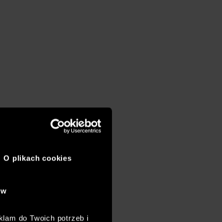
O plikach cookies
ów
klam do Twoich potrzeb i