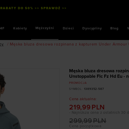
 RABATY DO 50% >> SPRAWDŹ >>
Mężczyźni
4F
Kobiety
Dzieci
Dyscypliny
Blog
zy
/
Męska bluza dresowa rozpinana z kapturem Under Armour U
Męska bluza dresowa rozpi
Unstoppable Flc Fz Hd Eu - 
PROMOCJA
SYMBOL
:
1389352-587
Cena aktualna
:
219,99
PLN
- Najniższa cena z ostatnich 30 
299,99
PLN
Cena początkowa