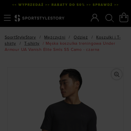
<< WYPRZEDAŻ >> RABATY DO 50% >> SPRAWDŹ >>
Menu
Szukaj
SportStyleStory
/
Mężczyźni
/
Odzież
/
Koszulki i T-
shirty
/
T-shirty
/
Męska koszulka treningowa Under
Armour UA Vanish Elite Smls SS Camo - czarna