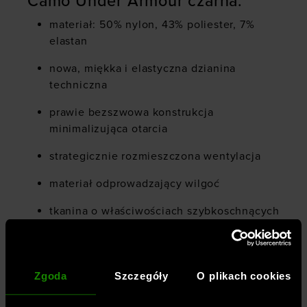
Camo Under Armour czarna:
materiał: 50% nylon, 43% poliester, 7%
elastan
nowa, miękka i elastyczna dzianina
techniczna
prawie bezszwowa konstrukcja
minimalizująca otarcia
strategicznie rozmieszczona wentylacja
materiał odprowadzający wilgoć
tkanina o właściwościach szybkoschnących
4-kierunkowa elastyczność
technologia kontroli nieprzyjemnych
Zgoda
Szczegóły
O plikach cookies
zapachów