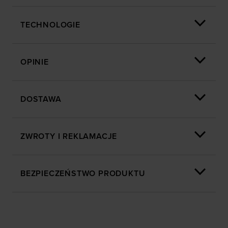
wyświetlania, przeprowadzania badań analitycznych,
dopasowywania treści oraz udoskonalania rozwiązań
TECHNOLOGIE
oferowanych przez naszych partnerów (np. sieci
społecznościowych). Szczegółowe informacje
znajdziesz w naszej
Polityce prywatności
oraz sekcji
OPINIE
„Szczegóły”
DOSTAWA
ZWROTY I REKLAMACJE
BEZPIECZEŃSTWO PRODUKTU