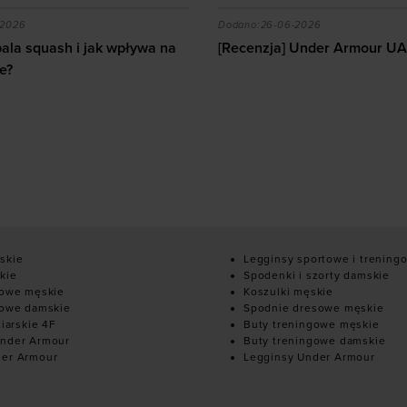
?
 Under Armour UA Explor Trail
Czym się różnią korki prof
-2026
Dodano:
23-06-2026
Under Armour UA Explor Trail
Czym się różnią korki profes
amatorskich?
10
skie
Legginsy sportowe i trening
kie
Spodenki i szorty damskie
mowe męskie
Koszulki męskie
mowe damskie
Spodnie dresowe męskie
ciarskie 4F
Buty treningowe męskie
nder Armour
Buty treningowe damskie
der Armour
Legginsy Under Armour