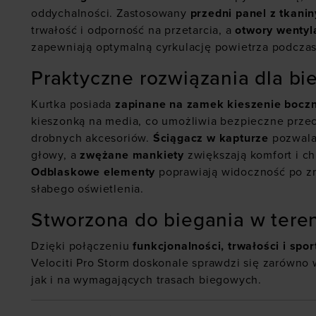
oddychalności. Zastosowany
przedni panel z tkanin
trwałość i odporność na przetarcia, a
otwory wentyla
zapewniają optymalną cyrkulację powietrza podczas
Praktyczne rozwiązania dla bi
Kurtka posiada
zapinane na zamek kieszenie bocz
kieszonką na media, co umożliwia bezpieczne prze
drobnych akcesoriów.
Ściągacz w kapturze
pozwala
głowy, a
zwężane mankiety
zwiększają komfort i ch
Odblaskowe elementy
poprawiają widoczność po z
słabego oświetlenia.
Stworzona do biegania w teren
Dzięki połączeniu
funkcjonalności, trwałości i sp
Velociti Pro Storm doskonale sprawdzi się zarówno
jak i na wymagających trasach biegowych.