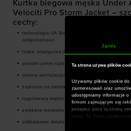
Kurtka biegowa męska Under 
Velociti Pro Storm Jacket – s
cechy:
technologia UA Storm – ochrona przed wilgoci
oddychalności
Zgoda
lekka, elastyczna tkanina dla pełnej swobody r
przedni panel ripstop – zwiększona trwałość i o
Ta strona używa plików coo
otwory wentylacyjne z przodu i z tyłu dla lepsze
Używamy plików cookie do a
zapinane na zamek kieszenie boczne z wewnęt
zainteresowań oraz umożliw
udostępniamy informacje o
regulowany kaptur ze ściągaczem
firmom zajmującym się rekla
podajesz poza tą stroną int
zwężane mankiety
usług. Za Twoją zgodą moż
odblaskowe detale zwiększające widoczność p
dopasowanych reklam intern
analitycznych, dopasowywan