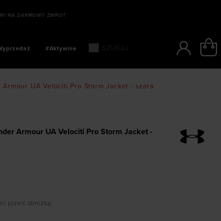
 NA DARMOWY ZWROT
Wyprzedaż
#Aktywnie
 Armour UA Velociti Pro Storm Jacket - szara
der Armour UA Velociti Pro Storm Jacket -
dni przed obniżką
: