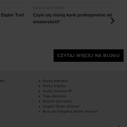
esjonalne od amatorskich?
Prezent dla piłkarza i fana futbolu - pomy
Dodano:
18-06-2026
D
jonalne od
Prezent dla piłkarza i fana futbolu -
J
pomysły na trafiony upominek
CZYTAJ WIĘCEJ NA BLOGU
owe
Dresy damskie
Dresy męskie
kurtki zimowe 4F
Topy damskie
Staniki sportowe
Czapki Under Armour
Buty do biegania Under Armour