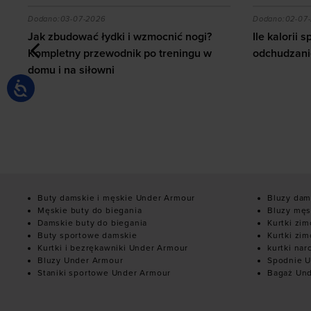
ybrać?
? Kompletny przewodnik po treningu w domu i na siłowni
Ile kalorii spala squash i jak wpływa na odchudzanie
[Recenzja]
Dodano:
02-07-2026
Dodano:
26-06
Ile kalorii spala squash i jak wpływa na
[Recenzja] 
odchudzanie?
Buty damskie i męskie Under Armour
Bluzy dam
Męskie buty do biegania
Bluzy męs
Damskie buty do biegania
Kurtki zi
Buty sportowe damskie
Kurtki zi
Kurtki i bezrękawniki Under Armour
kurtki nar
Bluzy Under Armour
Spodnie U
Staniki sportowe Under Armour
Bagaż Un