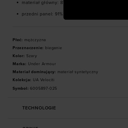
materiał główny: 87% poliester, 13% elastan
społecznościowych). Szcze
przedni panel: 91% poliester, 9% elastan
Płeć
:
mężczyzna
Przeznaczenie
:
bieganie
Kolor
:
Szary
Marka
:
Under Armour
Materiał dominujący
:
materiał syntetyczny
Kolekcja
:
UA Velociti
Symbol
:
6005897-025
TECHNOLOGIE