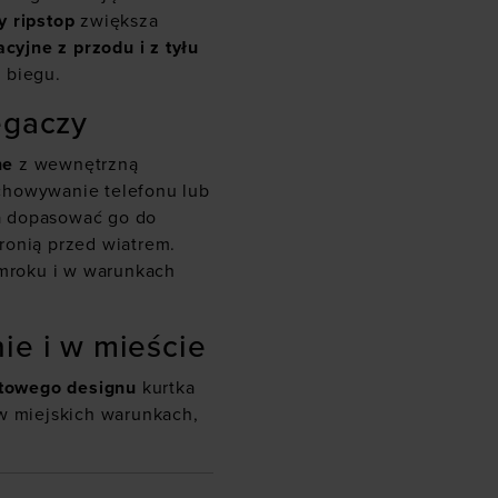
y ripstop
zwiększa
cyjne z przodu i z tyłu
 biegu.
egaczy
ne
z wewnętrzną
chowywanie telefonu lub
 dopasować go do
ronią przed wiatrem.
mroku i w warunkach
ie i w mieście
ortowego designu
kurtka
 w miejskich warunkach,