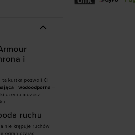
Armour
hrona i
 ta kurtka pozwoli Ci
hająca i wodoodporna
–
ięki czemu możesz
ku.
boda ruchu
óra nie krępuje ruchów.
e ograniczając