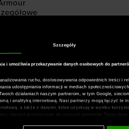
Armour
zczegółowe
ą przy zachowaniu
Szczegóły
uchów
dporność na przetarcia
kie i umożliwia przekazywanie danych osobowych do partner
j cyrkulacji powietrza
nalizowania ruchu, dostosowywania odpowiednich treści i re
rzną kieszonką na media
iania udostępniania informacji w mediach społecznościowyc
 Twoich działaniach naszym partnerom, w tym Google, sieci
mą i analityką internetową. Nasi partnerzy mogą łączyć te in
ernetową, a także z danymi, które uzyskują w wyniku korzysta
emy również przekazywać do naszych partnerów Twoje dane 
o zmroku
etowych i usprawniania sposobu ich wyświetlania, przeprow
ia treści oraz udoskonalania rozwiązań oferowanych przez n