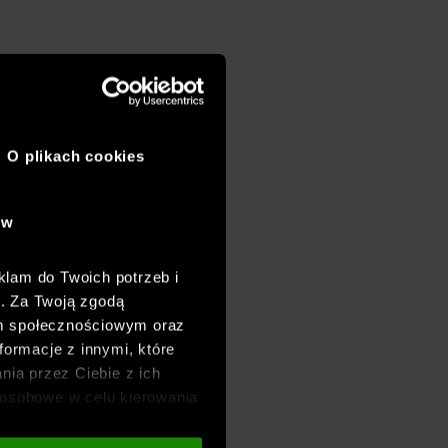
O plikach cookies
ów
klam do Twoich potrzeb i
h. Za Twoją zgodą
om społecznościowym oraz
formacje z innymi, które
nia przez Ciebie z ich
osobowe w celu kierowania
adzania badań
aszych partnerów (np. sieci