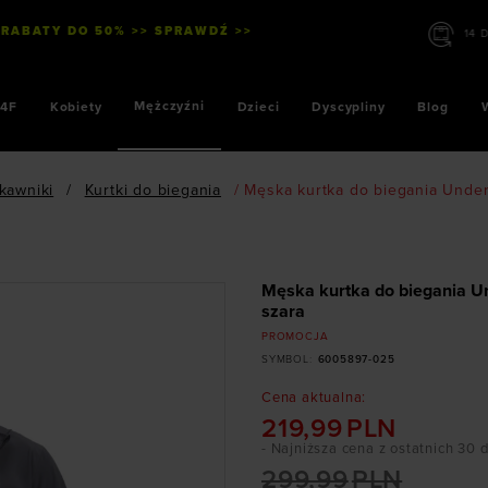
 RABATY DO 50% >> SPRAWDŹ >>
14 DNI
Mężczyźni
4F
Kobiety
Dzieci
Dyscypliny
Blog
ękawniki
/
Kurtki do biegania
/
Męska kurtka do biegania Under
Męska kurtka do biegania Un
szara
PROMOCJA
SYMBOL
:
6005897-025
Cena aktualna
:
219,99
PLN
- Najniższa cena z ostatnich 30 
299,99
PLN