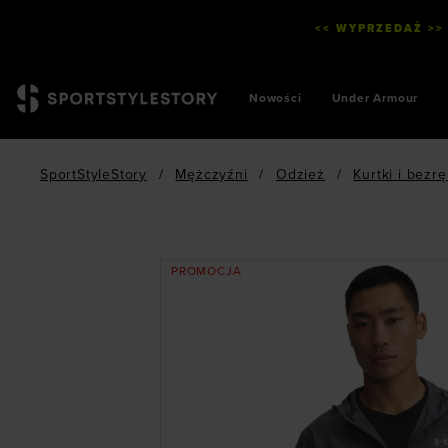
<< WYPRZEDAŻ >>
Nowości
Under Armour
SportStyleStory
/
Mężczyźni
/
Odzież
/
Kurtki i bezr
PROMOCJA