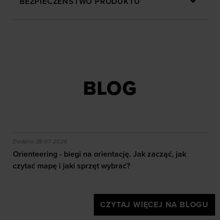
BEZPIECZEŃSTWO PRODUKTU
BLOG
akie efekty daje trening?
Orienteering - biegi na orientację. Jak zacząć, jak czy
Dodano:
28-07-2026
Orienteering - biegi na orientację. Jak zacząć, jak
czytać mapę i jaki sprzęt wybrać?
CZYTAJ WIĘCEJ NA BLOGU