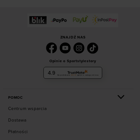
ZNAJDŹ NAS
Opinie o Sportstylestory
4.9
Na podstawie
6036
opinii
z całego okresu
POMOC
Centrum wsparcia
Dostawa
Płatności