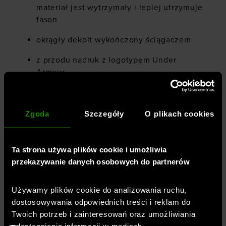
materiał jest wytrzymały i lepiej utrzymuje
fason
okrągły dekolt wykończony ściągaczem
z przodu nadruk z logotypem Under
Armour
małe logo z tyłu
Zgoda
Szczegóły
O plikach cookies
Płeć
:
mężczyzna
Ta strona używa plików cookie i umożliwia
Przeznaczenie
:
sportstyle
przekazywanie danych osobowych do partnerów
Krój
:
luźny
Kolor
:
Szary
Używamy plików cookie do analizowania ruchu,
Marka
:
Under Armour
dostosowywania odpowiednich treści i reklam do
Styl koszulki
:
t-shirt
,
z krótkim rękawem
Twoich potrzeb i zainteresowań oraz umożliwiania
Długość
:
standardowa
udostępniania informacji w mediach