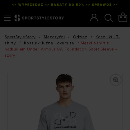
<< WYPRZEDAŻ >> RABATY DO 50% >> SPRAWDŹ >>
Menu
Szukaj
SportStyleStory
/
Mężczyźni
/
Odzież
/
Koszulki i T-
shirty
/
Koszulki luźne i oversize
/
Męski t-shirt z
nadrukiem Under Armour UA Foundation Short Sleeve -
szary