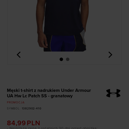
<
>
Męski t-shirt z nadrukiem Under Armour
UA Hw Lc Patch SS - granatowy
PROMOCJA
SYMBOL
:
1382902-410
84,99
PLN
- Najniższa cena z ostatnich 30 dni przed obniżką
: