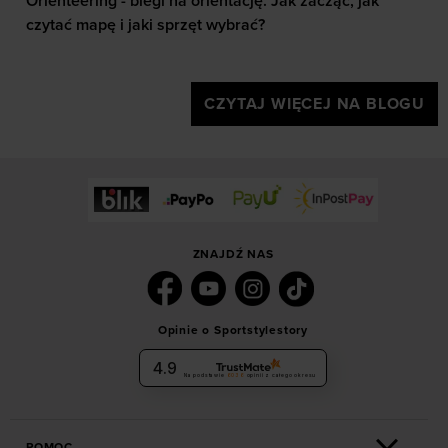
Orienteering - biegi na orientację. Jak zacząć, jak
czytać mapę i jaki sprzęt wybrać?
CZYTAJ WIĘCEJ NA BLOGU
ZNAJDŹ NAS
Opinie o Sportstylestory
4.9
Na podstawie
6036
opinii
z całego okresu
POMOC