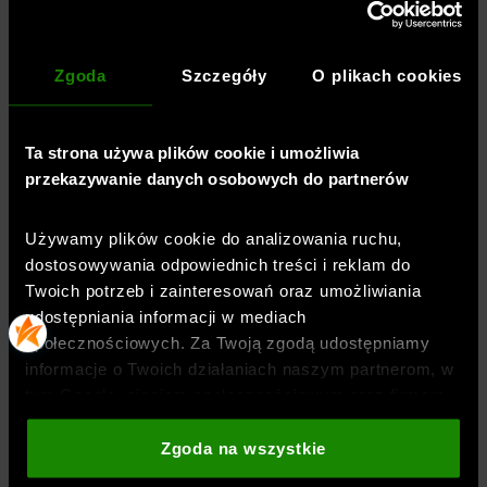
Krój
:
luźny
Kolor
:
Granatowy
Zgoda
Szczegóły
O plikach cookies
Marka
:
Under Armour
Styl koszulki
:
t-shirt
,
z krótkim rękawem
Długość
:
standardowa
Ta strona używa plików cookie i umożliwia
Dekolt
:
okrągły
przekazywanie danych osobowych do partnerów
Kieszenie
:
bez kieszeni
Rękaw
:
krótki
Używamy plików cookie do analizowania ruchu,
Materiał dominujący
:
bawełna
dostosowywania odpowiednich treści i reklam do
Twoich potrzeb i zainteresowań oraz umożliwiania
Materiał główny
:
60% bawełna, 40% poliester
udostępniania informacji w mediach
Symbol
:
1382902-410
społecznościowych. Za Twoją zgodą udostępniamy
informacje o Twoich działaniach naszym partnerom, w
tym Google, sieciom społecznościowym oraz firmom
OPINIE
zajmującym się reklamą i analityką internetową. Nasi
partnerzy mogą łączyć te informacje z innymi, które
Zgoda na wszystkie
podajesz poza tą stroną internetową, a także z
DOSTAWA