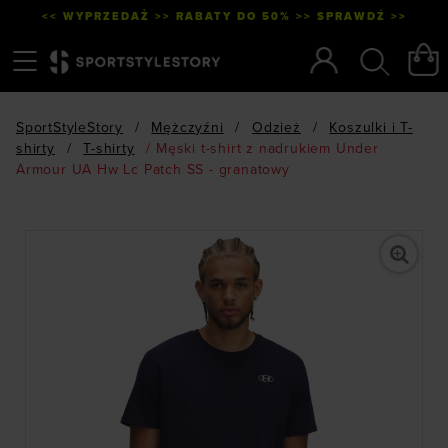
<< WYPRZEDAŻ >> RABATY DO 50% >> SPRAWDŹ >>
Menu
Szukaj
SportStyleStory
/
Mężczyźni
/
Odzież
/
Koszulki i T-
shirty
/
T-shirty
/
Męski t-shirt z nadrukiem Under
Armour UA Hw Lc Patch SS - granatowy