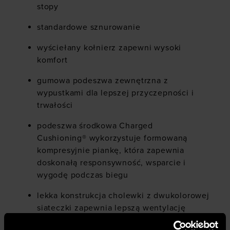
stopy
standardowe sznurowanie
wyściełany kołnierz zapewni wysoki
komfort
gumowa podeszwa zewnętrzna z
wypustkami dla lepszej przyczepności i
trwałości
podeszwa środkowa Charged
Cushioning® wykorzystuje formowaną
kompresyjnie piankę, która zapewnia
doskonałą responsywność, wsparcie i
wygodę podczas biegu
lekka konstrukcja cholewki z dwukolorowej
siateczki zapewnia lepszą wentylację
strategiczne nakładki zwiększają trwałość i