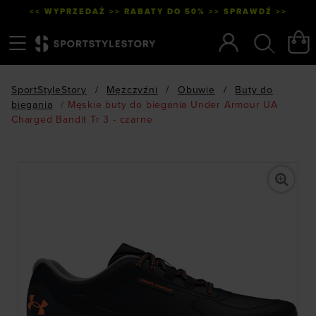
<< WYPRZEDAŻ >> RABATY DO 50% >> SPRAWDŹ >>
Menu
Szukaj
SportStyleStory
/
Mężczyźni
/
Obuwie
/
Buty do
biegania
/
Męskie buty do biegania Under Armour UA
Charged Bandit Tr 3 - czarne