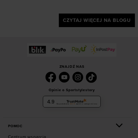
CZYTAJ WIĘCEJ NA BLOGU
ZNAJDŹ NAS
Opinie o Sportstylestory
4.9
Na podstawie
6036
opinii
z całego okresu
POMOC
Centrum wsparcia