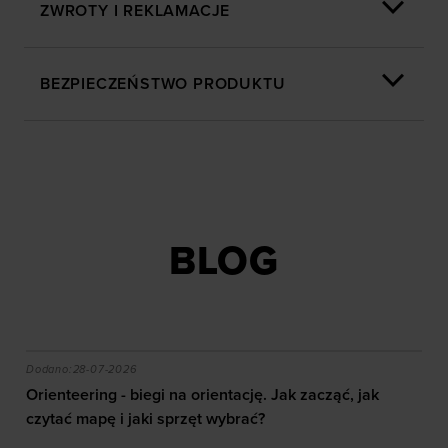
ZWROTY I REKLAMACJE
BEZPIECZEŃSTWO PRODUKTU
BLOG
akie efekty daje trening?
Orienteering - biegi na orientację. Jak zacząć, jak czy
Dodano:
28-07-2026
Orienteering - biegi na orientację. Jak zacząć, jak
czytać mapę i jaki sprzęt wybrać?