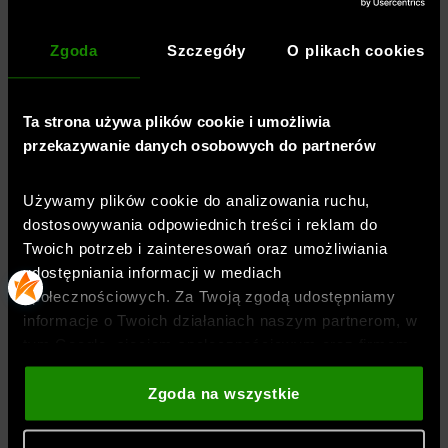
ochronę w obszarach narażonych na
ścieranie
Zgoda
Szczegóły
O plikach cookies
formowana wkładka dopasowuje się do
stopy, eliminując poślizg i zapewniając
Ta strona używa plików cookie i umożliwia
idealny komfort
przekazywanie danych osobowych do partnerów
drop: 8 mm
Używamy plików cookie do analizowania ruchu,
dostosowywania odpowiednich treści i reklam do
Twoich potrzeb i zainteresowań oraz umożliwiania
Płeć
:
mężczyzna
udostępniania informacji w mediach
Przeznaczenie
:
bieganie
społecznościowych. Za Twoją zgodą udostępniamy
Kolor
:
Czarny
informacje o Twoich działaniach naszym partnerom, w
tym Google, sieciom społecznościowym oraz firmom
Marka
:
Under Armour
zajmującym się reklamą i analityką internetową. Nasi
Materiał dominujący
:
materiał syntetyczny
partnerzy mogą łączyć te informacje z innymi, które
Zgoda na wszystkie
Rodzaj zapięcia
:
sznurowane
podajesz poza tą stroną internetową, a także z
Styl obuwia
:
sportowe
,
sneakersy
danymi, które uzyskują w wyniku korzystania przez