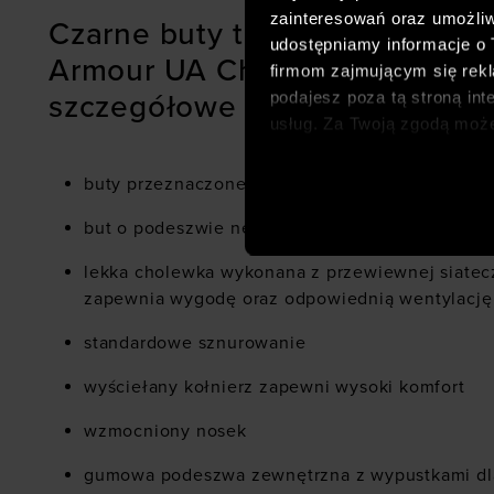
zainteresowań oraz umożliw
Czarne buty trailowe dla męż
udostępniamy informacje o
Armour UA Charged Bandit Tr 
firmom zajmującym się rekla
podajesz poza tą stroną int
szczegółowe cechy:
usług. Za Twoją zgodą moż
dopasowanych reklam intern
analitycznych, dopasowywan
buty przeznaczone do biegania w terenie
społecznościowych). Szcze
but o podeszwie neutralnej cholewka i niskim pr
lekka cholewka wykonana z przewiewnej siateczk
zapewnia wygodę oraz odpowiednią wentylację
standardowe sznurowanie
wyściełany kołnierz zapewni wysoki komfort
wzmocniony nosek
gumowa podeszwa zewnętrzna z wypustkami dla