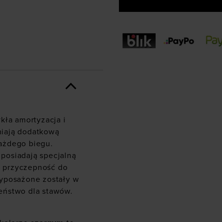
kła amortyzacja i
niają dodatkową
ażdego biegu.
posiadają specjalną
 przyczepność do
Wyposażone zostały w
eństwo dla stawów.