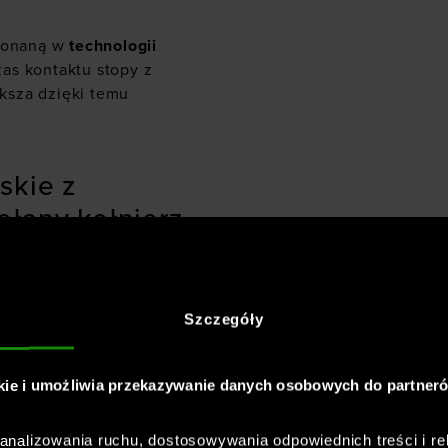
konaną w
technologii
zas kontaktu stopy z
ksza dzięki temu
skie z
łany kołnierz,
rzna
Szczegóły
wanie dzięki
y sportowe do biegania
pewnia odpowiednią
kie i umożliwia przekazywanie danych osobowych do partner
nalizowania ruchu, dostosowywania odpowiednich treści i re