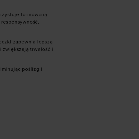
rzystuje formowaną
ą responsywność,
eczki zapewnia lepszą
 zwiększają trwałość i
minując poślizg i