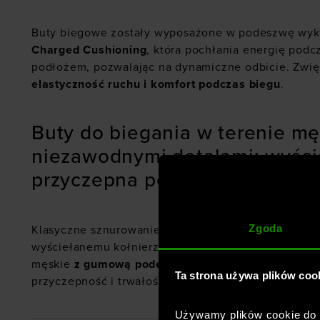
Buty biegowe zostały wyposażone w podeszwę wy
Charged Cushioning
, która pochłania energię podc
podłożem, pozwalając na dynamiczne odbicie. Zwię
elastyczność ruchu i komfort podczas biegu
.
Buty do biegania w terenie mę
niezawodnymi detalami: wyście
przyczepna podeszwa zewnęt
Zgoda
Klasyczne sznurowanie. Doskonała wygoda i dopaso
wyściełanemu kołnierzowi. Wzmocniony nosek. But
męskie
z gumową podeszwą
zewnętrzną, która za
Ta strona używa plików coo
przyczepność i trwałość.
Używamy plików cookie do a