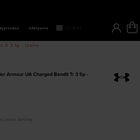
SZYBKIE PŁATNOŚCI: BLIK, PAYPO, PAYU
Wyprzedaż
#Aktywnie
 Tr 3 Sp - czarne
er Armour UA Charged Bandit Tr 3 Sp -
dni przed obniżką
: