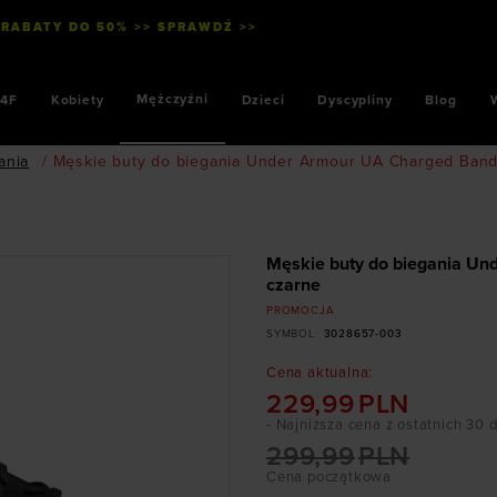
 RABATY DO 50% >> SPRAWDŹ >>
Mężczyźni
4F
Kobiety
Dzieci
Dyscypliny
Blog
ania
/
Męskie buty do biegania Under Armour UA Charged Bandit
Męskie buty do biegania Und
czarne
PROMOCJA
SYMBOL
:
3028657-003
Cena aktualna
:
229,99
PLN
- Najniższa cena z ostatnich 30 
299,99
PLN
Cena początkowa