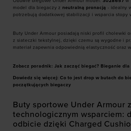
Obuwie biegowe Under Armour model:
3028657
w 
model dla biegaczy z
neutralną pronacją
- idealny 
potrzebują dodatkowej stabilizacji i wsparcia stopy 
Buty Under Armour posiadają niski profil cholewki
z siateczki tekstylnej, dzięki czemu są wygodne i 
materiał zapewnia odpowiednią elastyczność oraz w
Zobacz poradnik: Jak zacząć biegać? Bieganie dla
Dowiedz się więcej: Co to jest drop w butach do b
początkujących biegaczy
Buty sportowe Under Armour 
technologicznym wsparciem: 
odbicie dzięki Charged Cushi