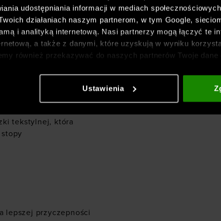
iania udostępniania informacji w mediach społecznościowyc
czyzn Under
 Twoich działaniach naszym partnerom, w tym Google, sieci
3 Sp -
mą i analityką internetową. Nasi partnerzy mogą łączyć te in
ernetową, a także z danymi, które uzyskują w wyniku korzysta
emy również przekazywać do naszych partnerów Twoje dane 
etowych i usprawniania sposobu ich wyświetlania, przeprow
ia treści oraz udoskonalania rozwiązań oferowanych przez n
Ustawienia
Z
gółowe informacje znajdziesz w naszej
Polityce prywatnośc
ofilu
i tekstylnej, która
 stopy
 lepszej przyczepności