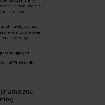
kolorze
czarnym
to
wybór dla osób, które nie
w trakcie ruchu.
 oraz cholewkę wykonaną
przewiewne. Zastosowany
entylację stopy.
 początkujących
iegania? Wiedza dla
z
dynamiczne
oning