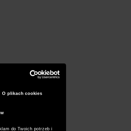
O plikach cookies
ów
klam do Twoich potrzeb i