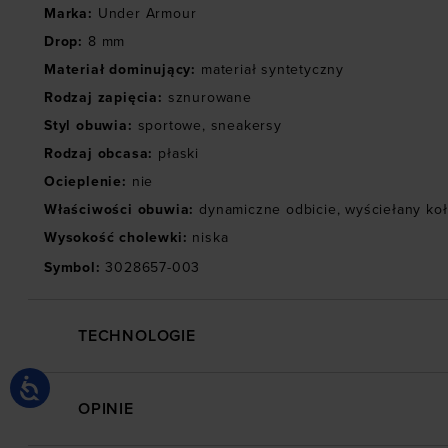
Marka
:
Under Armour
Drop
:
8 mm
Materiał dominujący
:
materiał syntetyczny
Rodzaj zapięcia
:
sznurowane
Styl obuwia
:
sportowe
,
sneakersy
Rodzaj obcasa
:
płaski
Ocieplenie
:
nie
Właściwości obuwia
:
dynamiczne odbicie
,
wyściełany koł
Wysokość cholewki
:
niska
Symbol
:
3028657-003
TECHNOLOGIE
OPINIE