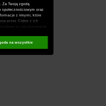
h. Za Twoją zgodą
om społecznościowym oraz
formacje z innymi, które
nia przez Ciebie z ich
osobowe w celu kierowania
adzania badań
aszych partnerów (np. sieci
goda na wszystkie
i
oraz sekcji „Szczegóły”