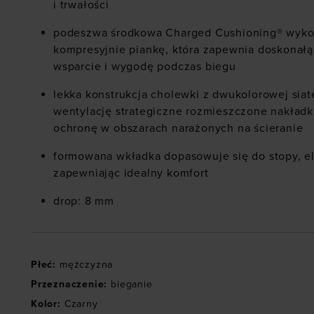
i trwałości
podeszwa środkowa Charged Cushioning® wyko
kompresyjnie piankę, która zapewnia doskonał
wsparcie i wygodę podczas biegu
lekka konstrukcja cholewki z dwukolorowej siat
wentylację strategiczne rozmieszczone nakładki
ochronę w obszarach narażonych na ścieranie
formowana wkładka dopasowuje się do stopy, eli
zapewniając idealny komfort
drop: 8 mm
Płeć
:
mężczyzna
Przeznaczenie
:
bieganie
Kolor
:
Czarny