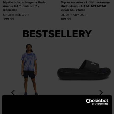
Męskie buty do biegania Under
Męska koszulka z krótkim rękawem
Armour UA Turbulence 3 -
Under Armour UA M HWT METAL
niebieskie
LOGO SS - czarna
UNDER ARMOUR
UNDER ARMOUR
399,99
189,99
Dodaj produkt w
rozmiarze
BESTSELLERY
Dodaj produkt w
40
41
42
42,5
rozmiarze
43
44
44,5
45
45,5
46
47
47,5
S
M
L
XL
XXL
BESTSELLER
BESTSELLER
Męskie klapki Under Armour UA Ignite
Sneakersy uniseks Under Armour UA
M
Pro 8 Fix - czarne
Sola - białe
A