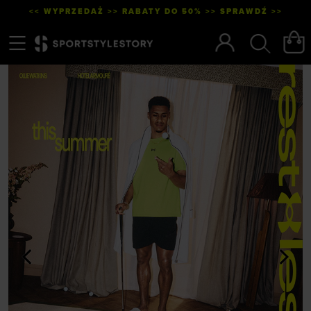
<< WYPRZEDAŻ >> RABATY DO 50% >> SPRAWDŹ >>
Menu
Szukaj
<
>