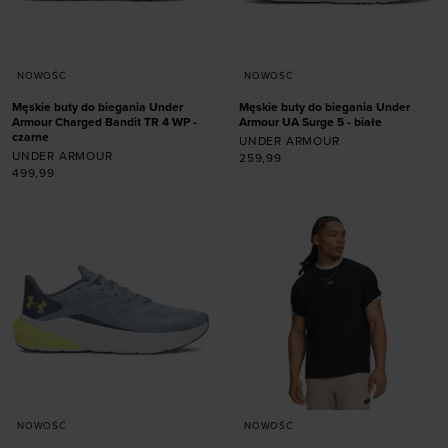
NOWOŚĆ
NOWOŚĆ
Męskie buty do biegania Under
Męskie buty do biegania Under
Armour Charged Bandit TR 4 WP -
Armour UA Surge 5 - białe
czarne
UNDER ARMOUR
UNDER ARMOUR
259,99
499,99
Dodaj produkt w
Dodaj produkt w
rozmiarze
rozmiarze
41
42
42,5
43
40
41
42
42,5
44
44,5
45
45,5
43
44
44,5
45
46
47
47,5
45,5
46
47
47,5
NOWOŚĆ
NOWOŚĆ