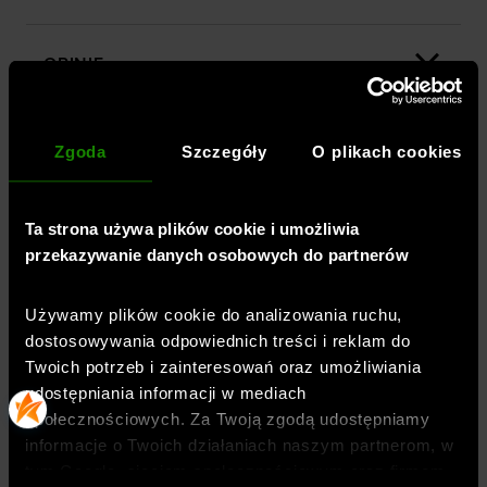
OPINIE
DOSTAWA
Zgoda
Szczegóły
O plikach cookies
ZWROTY I REKLAMACJE
Ta strona używa plików cookie i umożliwia
przekazywanie danych osobowych do partnerów
BEZPIECZEŃSTWO PRODUKTU
Używamy plików cookie do analizowania ruchu,
dostosowywania odpowiednich treści i reklam do
Twoich potrzeb i zainteresowań oraz umożliwiania
udostępniania informacji w mediach
społecznościowych. Za Twoją zgodą udostępniamy
informacje o Twoich działaniach naszym partnerom, w
tym Google, sieciom społecznościowym oraz firmom