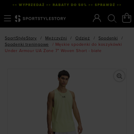
<< WYPRZEDAŻ >> RABATY DO 50% >> SPRAWDŹ >>
Menu
Szukaj
SportStyleStory
/
Mężczyźni
/
Odzież
/
Spodenki
/
Spodenki treningowe
/
Męskie spodenki do koszykówki
Under Armour UA Zone 7" Woven Short - białe