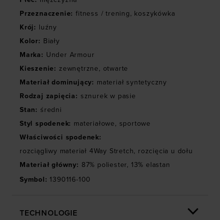
Przeznaczenie
:
fitness / trening
,
koszykówka
Krój
:
luźny
Kolor
:
Biały
Marka
:
Under Armour
Kieszenie
:
zewnętrzne
,
otwarte
Materiał dominujący
:
materiał syntetyczny
Rodzaj zapięcia
:
sznurek w pasie
Stan
:
średni
Styl spodenek
:
materiałowe
,
sportowe
Właściwości spodenek
:
rozciągliwy materiał 4Way Stretch
,
rozcięcia u dołu
Materiał główny
:
87% poliester, 13% elastan
Symbol
:
1390116-100
TECHNOLOGIE