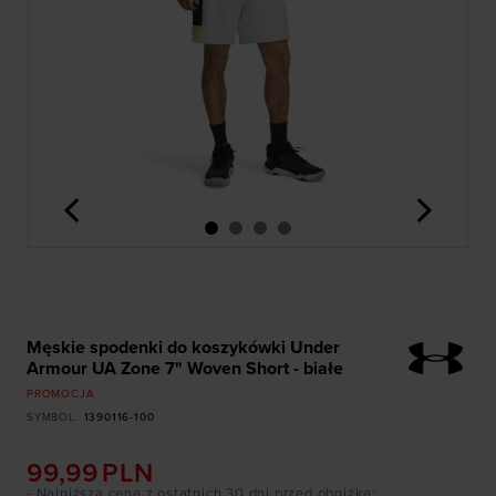
<
>
Męskie spodenki do koszykówki Under
Armour UA Zone 7" Woven Short - białe
PROMOCJA
SYMBOL
:
1390116-100
99,99
PLN
- Najniższa cena z ostatnich 30 dni przed obniżką
: