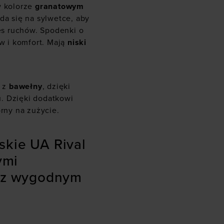
 kolorze
granatowym
da się na sylwetce, aby
s ruchów. Spodenki o
w i komfort. Mają
niski
% z
bawełny
, dzięki
. Dzięki dodatkowi
orny na zużycie.
skie UA Rival
ymi
s z wygodnym