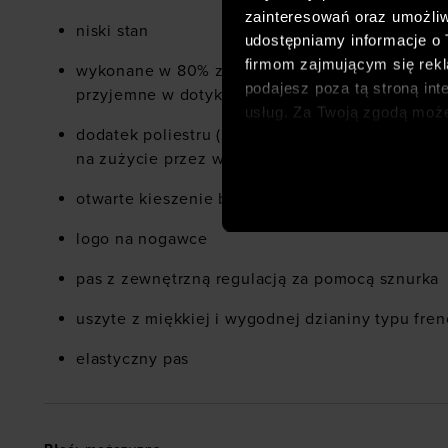
zainteresowań oraz umożliw
niski stan
udostępniamy informacje o
firmom zajmującym się rekla
wykonane w 80% z bawełny, dzięki czemu są wy
podajesz poza tą stroną int
przyjemne w dotyku
usług. Za Twoją zgodą moż
dodatek poliestru (20%) sprawia, że materiał je
dopasowanych reklam intern
na zużycie przez wiele sezonów
analitycznych, dopasowywan
społecznościowych). Szcze
otwarte kieszenie boczne
logo na nogawce
pas z zewnętrzną regulacją za pomocą sznurka
uszyte z miękkiej i wygodnej dzianiny typu fren
elastyczny pas