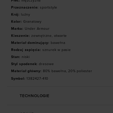
Płeć
:
mężczyzna
Przeznaczenie
:
sportstyle
Krój
:
luźny
Kolor
:
Granatowy
Marka
:
Under Armour
Kieszenie
:
zewnętrzne
,
otwarte
Materiał dominujący
:
bawełna
Rodzaj zapięcia
:
sznurek w pasie
Stan
:
niski
Styl spodenek
:
dresowe
Materiał główny
:
80% bawełna, 20% poliester
Symbol
:
1382427-410
TECHNOLOGIE