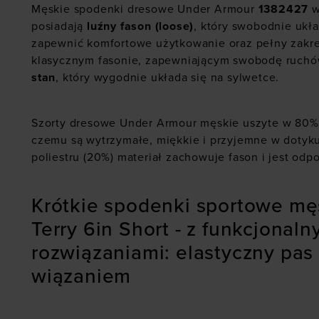
Męskie spodenki dresowe Under Armour
1382427
w
posiadają
luźny fason (loose)
, który swobodnie ukła
zapewnić komfortowe użytkowanie oraz pełny zakre
klasycznym fasonie, zapewniającym swobodę ruchó
stan
, który wygodnie układa się na sylwetce.
Szorty dresowe Under Armour męskie uszyte w 80
czemu są wytrzymałe, miękkie i przyjemne w dotyku
poliestru (20%) materiał zachowuje fason i jest odp
Krótkie spodenki sportowe mę
Terry 6in Short - z funkcjonaln
rozwiązaniami: elastyczny pa
wiązaniem