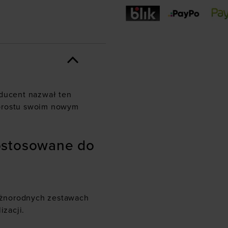
oducent nazwał ten
 prostu swoim nowym
ostosowane do
óżnorodnych zestawach
izacji.