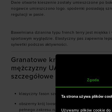
Dwie otwarte kieszenie zostały umieszczone po bo
nogawce umieszczono logo. spodenki posiadają szn
regulacji w pasie.
Bawełniana dzianina typu french terry jest miękka 
sportowym wyglądzie. Elastyczny pas zapewnia lep
sylwetki podczas aktywności.
Granatowe krótkie spodenki d
mężczyzny UA Rival Terry 6in S
szczegółowe cechy:
Zgoda
klasyczny fason szortów sportowych
Ta strona używa plików coo
obszerny krój loose dla zapewnienia komfortu 
pełnego zakresu ruchu
Używamy plików cookie do a