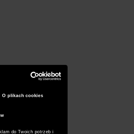
O plikach cookies
ów
klam do Twoich potrzeb i