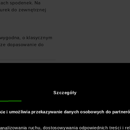
kach spodenek. Na
urek do zewnętrznej
i wygodna, o klasycznym
sze dopasowanie do
resowe dla
hort -
Szczegóły
kie i umożliwia przekazywanie danych osobowych do partner
podczas aktywności oraz
nalizowania ruchu, dostosowywania odpowiednich treści i re