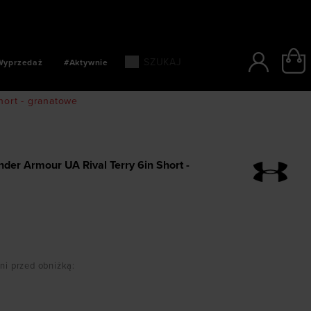
SZYBKIE PŁATNOŚCI: BLIK, PAYPO, PAYU
Wyprzedaż
#Aktywnie
hort - granatowe
er Armour UA Rival Terry 6in Short -
dni przed obniżką
: