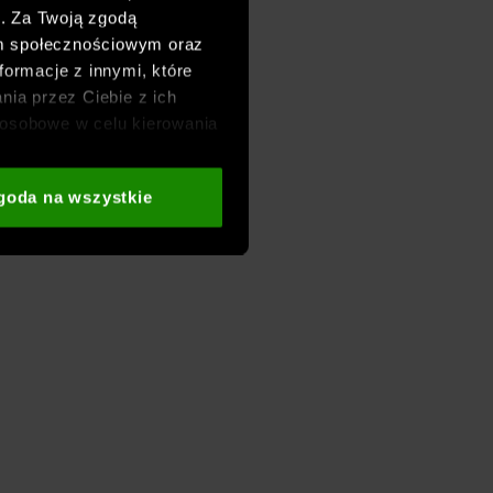
h. Za Twoją zgodą
om społecznościowym oraz
formacje z innymi, które
nia przez Ciebie z ich
osobowe w celu kierowania
adzania badań
aszych partnerów (np. sieci
goda na wszystkie
i
oraz sekcji „Szczegóły”