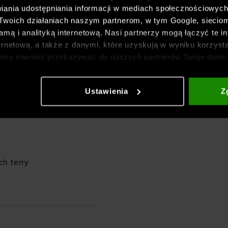
iania udostępniania informacji w mediach społecznościowyc
 Twoich działaniach naszym partnerom, w tym Google, sieci
mą i analityką internetową. Nasi partnerzy mogą łączyć te in
trzymałe, miękkie i
ernetową, a także z danymi, które uzyskują w wyniku korzysta
emy również przekazywać do naszych partnerów Twoje dane 
st wytrzymały i odporny
etowych i usprawniania sposobu ich wyświetlania, przeprow
ia treści oraz udoskonalania rozwiązań oferowanych przez n
Ustawienia
Z
gółowe informacje znajdziesz w naszej
Polityce prywatnośc
ch terry