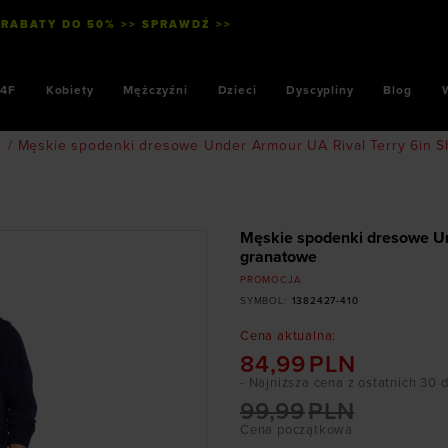
 RABATY DO 50% >> SPRAWDŹ >>
4F
Kobiety
Mężczyźni
Dzieci
Dyscypliny
Blog
/
Męskie spodenki dresowe Under Armour UA Rival Terry 6in S
Męskie spodenki dresowe Und
granatowe
PROMOCJA
SYMBOL
:
1382427-410
Cena aktualna
:
84,99
PLN
- Najniższa cena z ostatnich 30 
99,99
PLN
Cena początkowa