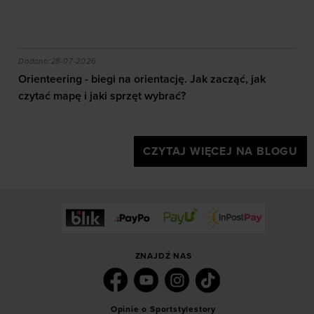
akie efekty daje trening?
Orienteering - biegi na orientację. Jak zacząć, jak czy
Dodano:
28-07-2026
Orienteering - biegi na orientację. Jak zacząć, jak
czytać mapę i jaki sprzęt wybrać?
CZYTAJ WIĘCEJ NA BLOGU
ZNAJDŹ NAS
Opinie o Sportstylestory