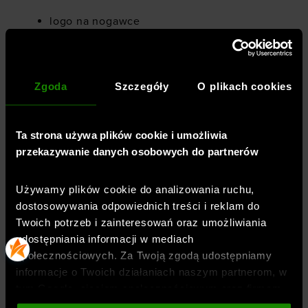
logo na nogawce
pas z zewnętrzną regulacją za pomocą
sznurka
Zgoda
Szczegóły
O plikach cookies
materiał sprawnie odprowadza pot i bardzo
szybko schnie
Ta strona używa plików cookie i umożliwia
element odblaskowy, poprawiający
przekazywanie danych osobowych do partnerów
widoczność
szeroki, płaski pas
Używamy plików cookie do analizowania ruchu,
dostosowywania odpowiednich treści i reklam do
elastyczny materiał 4Way Stretch
Twoich potrzeb i zainteresowań oraz umożliwiania
swobodnie rozciąga się we wszystkich
udostępniania informacji w mediach
kierunkach
społecznościowych. Za Twoją zgodą udostępniamy
przewiewny materiał w technologii ISO-
informacje o Twoich działaniach naszym partnerom, w
CHILL pomaga rozproszyć ciepło z
tym Google, sieciom społecznościowym oraz firmom
rozgrzanego ciała, zapewniając efekt
zajmującym się reklamą i analityką internetową. Nasi