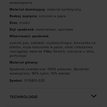
wodoodporne
Materiał dominujący
:
materiał syntetyczny
Rodzaj zapięcia
:
sznurek w pasie
Stan
:
średni
Styl spodenek
:
materiałowe
,
sportowe
Właściwości spodenek
:
szeroki pas
,
odblaski
,
szybkoschnące
,
kieszonka na
telefon
,
kryta kieszonka w pasie
,
efekt chłodzenia
,
rozciągliwy materiał 4Way Stretch
,
rozcięcia u dołu
,
perforacje
Materiał główny
:
Spodenki zewnętrzne: 100% poliester, Spodenki
wewnętrzne: 90% nylon, 10% elastan
Symbol
:
1376831-025
TECHNOLOGIE