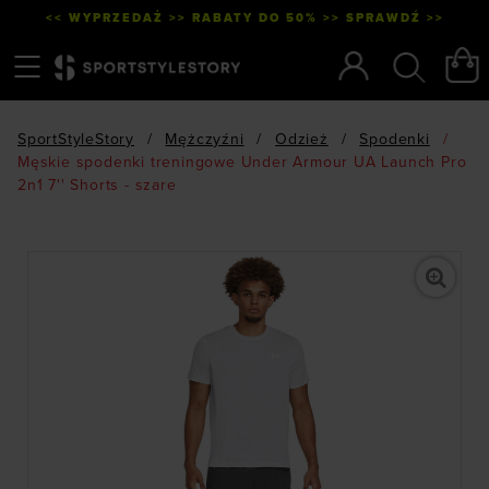
<< WYPRZEDAŻ >> RABATY DO 50% >> SPRAWDŹ >>
Menu
Szukaj
SportStyleStory
/
Mężczyźni
/
Odzież
/
Spodenki
/
Męskie spodenki treningowe Under Armour UA Launch Pro
2n1 7'' Shorts - szare