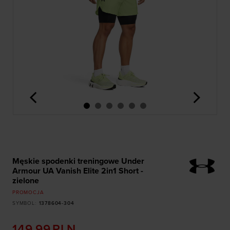
<
>
Męskie spodenki treningowe Under
Armour UA Vanish Elite 2in1 Short -
zielone
PROMOCJA
SYMBOL
:
1378604-304
149,99
PLN