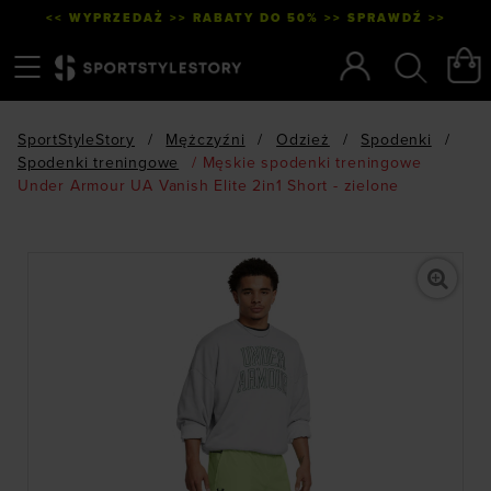
<< WYPRZEDAŻ >> RABATY DO 50% >> SPRAWDŹ >>
Menu
Szukaj
SportStyleStory
/
Mężczyźni
/
Odzież
/
Spodenki
/
Spodenki treningowe
/
Męskie spodenki treningowe
Under Armour UA Vanish Elite 2in1 Short - zielone