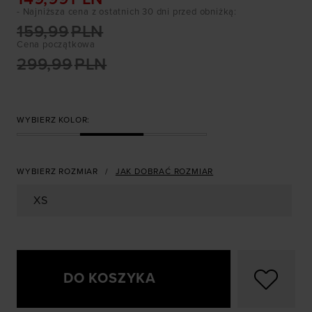
- Najniższa cena z ostatnich 30 dni przed obniżką
:
159,99
PLN
Cena początkowa
299,99
PLN
WYBIERZ KOLOR:
WYBIERZ ROZMIAR
JAK DOBRAĆ ROZMIAR
XS
DO KOSZYKA