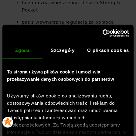
bezpieczna wpuszczana kieszeń Strength
Pocket
pas z wewnętrzną regulacją za pomocą
sznurka
materiał sprawnie odprowadza pot i bardzo
szybko schnie
Zgoda
Szczegóły
O plikach cookies
elastyczny pas
Ta strona używa plików cookie i umożliwia
rozcięcia po bokach
przekazywanie danych osobowych do partnerów
perforacje laserowe dla lepszej
oddychalności
Używamy plików cookie do analizowania ruchu,
dostosowywania odpowiednich treści i reklam do
wbudowane dzianinowe spodenki
Twoich potrzeb i zainteresowań oraz umożliwiania
udostępniania informacji w mediach
społecznościowych. Za Twoją zgodą udostępniamy
informacje o Twoich działaniach naszym partnerom, w
Płeć
:
mężczyzna