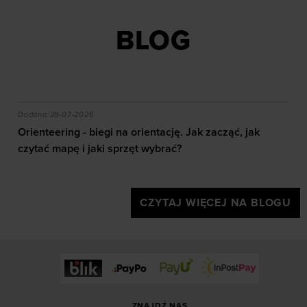
BLOG
akie efekty daje trening?
Orienteering - biegi na orientację. Jak zacząć, jak czy
Dodano:
28-07-2026
Orienteering - biegi na orientację. Jak zacząć, jak
czytać mapę i jaki sprzęt wybrać?
CZYTAJ WIĘCEJ NA BLOGU
ZNAJDŹ NAS