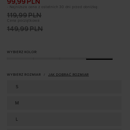
99,99
PLN
- Najniższa cena z ostatnich 30 dni przed obniżką
:
119,99
PLN
Cena początkowa
149,99
PLN
WYBIERZ KOLOR:
WYBIERZ ROZMIAR
JAK DOBRAĆ ROZMIAR
S
M
L