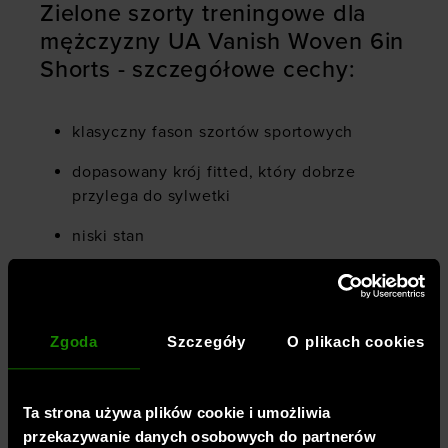
Zielone szorty treningowe dla
mężczyzny UA Vanish Woven 6in
Shorts - szczegółowe cechy:
klasyczny fason szortów sportowych
dopasowany krój fitted, który dobrze
przylega do sylwetki
niski stan
uszyte z materiału syntetycznego, który
zapewnia trwałość, oddychalność i jest
łatwy w pielęgnacji
Zgoda
Szczegóły
O plikach cookies
otwarte kieszenie boczne
logo na nogawce
Ta strona używa plików cookie i umożliwia
przekazywanie danych osobowych do partnerów
elastyczny pas z logotypem