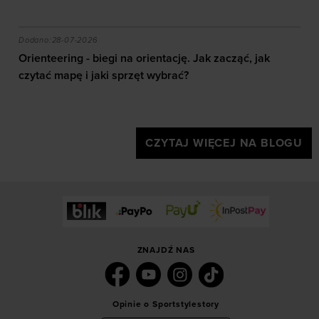
akie efekty daje trening?
Orienteering - biegi na orientację. Jak zacząć, jak czy
Dodano:
28-07-2026
Orienteering - biegi na orientację. Jak zacząć, jak
czytać mapę i jaki sprzęt wybrać?
CZYTAJ WIĘCEJ NA BLOGU
ZNAJDŹ NAS
Opinie o Sportstylestory