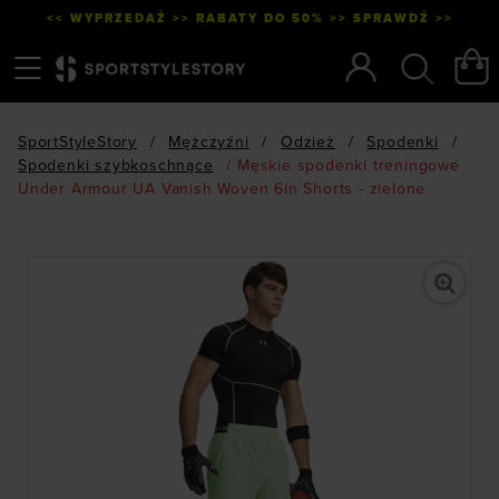
<< WYPRZEDAŻ >> RABATY DO 50% >> SPRAWDŹ >>
Menu
Szukaj
SportStyleStory
/
Mężczyźni
/
Odzież
/
Spodenki
/
Spodenki szybkoschnące
/
Męskie spodenki treningowe
Under Armour UA Vanish Woven 6in Shorts - zielone