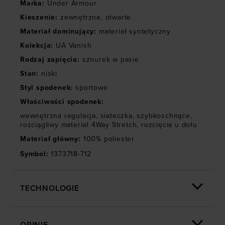
oferowanych przez naszych partnerów (np. sieci
Marka
:
Under Armour
społecznościowych). Szczegółowe informacje
Kieszenie
:
zewnętrzne
,
otwarte
znajdziesz w naszej
Polityce prywatności
oraz sekcji
Materiał dominujący
:
materiał syntetyczny
„Szczegóły”
Kolekcja
:
UA Vanish
Rodzaj zapięcia
:
sznurek w pasie
Stan
:
niski
Styl spodenek
:
sportowe
Właściwości spodenek
:
wewnętrzna regulacja
,
siateczka
,
szybkoschnące
,
rozciągliwy materiał 4Way Stretch
,
rozcięcia u dołu
Materiał główny
:
100% poliester
Symbol
:
1373718-712
TECHNOLOGIE