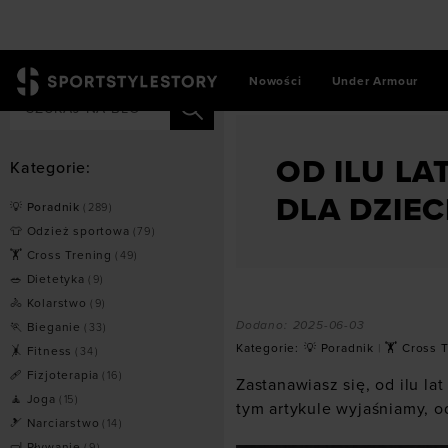
Nowości
Under Armour
SportStyleStory
/
💡 Poradni
OD ILU LA
Kategorie:
DLA DZIEC
💡 Poradnik
(
289
)
👕 Odzież sportowa
(
79
)
🏋 Cross Trening
(
49
)
🥗 Dietetyka
(
9
)
🚴 Kolarstwo
(
9
)
Dodano:
2025-06-03
🏃 Bieganie
(
33
)
Kategorie:
💡 Poradnik
|
🏋 Cross 
🤸 Fitness
(
34
)
🩹 Fizjoterapia
(
16
)
Zastanawiasz się, od ilu la
🧘 Joga
(
15
)
tym artykule wyjaśniamy, o
🎿 Narciarstwo
(
14
)
🤿 Pływanie
(
9
)