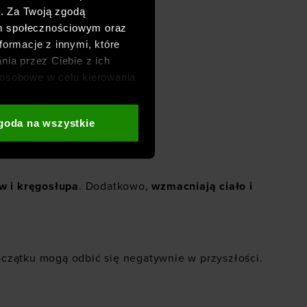
h. Za Twoją zgodą
om społecznościowym oraz
formacje z innymi, które
nia przez Ciebie z ich
osobowe w celu kierowania
adzania badań
aszych partnerów (np. sieci
goda na wszystkie
i
oraz sekcji „Szczegóły”
w i kręgosłupa
. Dodatkowo,
wzmacniają ciało i
czątku mogą odbić się negatywnie w przyszłości.