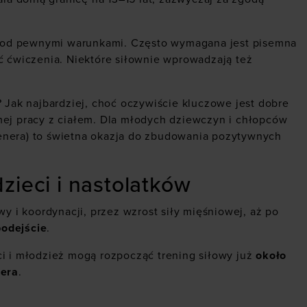
le pod pewnymi warunkami. Często wymagana jest pisemna
ć ćwiczenia. Niektóre siłownie wprowadzają też
? Jak najbardziej, choć oczywiście kluczowe jest dobre
mej pracy z ciałem. Dla młodych dziewczyn i chłopców
enera) to świetna okazja do zbudowania pozytywnych
zieci i nastolatków
 i koordynacji, przez wzrost siły mięśniowej, aż po
podejście
.
ci i młodzież mogą rozpocząć trening siłowy już
około
nera
.