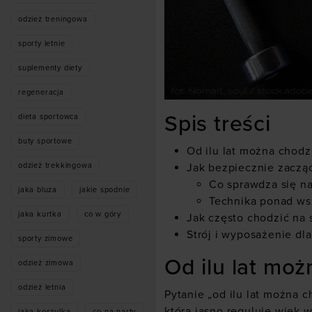
odzież treningowa
sporty letnie
suplementy diety
regeneracja
Spis treści
dieta sportowca
buty sportowe
Od ilu lat można chodzi
Jak bezpiecznie zacząć
odzież trekkingowa
Co sprawdza się naj
jaka bluza
jakie spodnie
Technika ponad ws
jaka kurtka
co w góry
Jak często chodzić na 
Strój i wyposażenie d
sporty zimowe
Od ilu lat moż
odzież zimowa
odzież letnia
Pytanie „od ilu lat można c
która jasno reguluje wiek 
jaka koszulka
co na narty