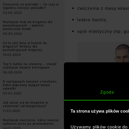
Ćwiczenia na pośladki – ile razy w
ćwiczenia z masą własn
tygodniu ćwiczyć pośladki?
02-09-2022
lekkie hantle,
Najlepsze buty do biegania dla
początkujących – wybierz
wymarzony model
opór elastyczny (np. g
06-05-2024
Co to jest drop w butach do
biegania? Wiedza dla
początkujących biegaczy
14-05-2024
Top 5 butów na siłownię – znajdź
najlepsze obuwie treningowe
06-08-2024
9 najlepszych ćwiczeń z hantlami,
które poprawią wygląd twojej
sylwetki
Zgoda
03-02-2025
Jak ubrać się do biegania w
zależności od temperatury?
Ta strona używa plików coo
11-02-2025
Najlepsze ćwiczenia, które możesz
wykonać zaraz po przebudzeniu
Co sprawdza się 
Używamy plików cookie do a
14-02-2025