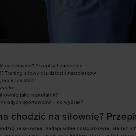
ć na siłownię? Przepisy i zalecenia
? Trening siłowy dla dzieci i nastolatków
lepiej na start?
zystko
siłownię jako nastolatek?
la młodych sportowców – co wybrać?
na chodzić na siłownię? Przepi
hodzić na siłownię” zadają sobie nastolatkowie, ale też i
wstępu na siłownię, większość klubów fitness w Polsce ust