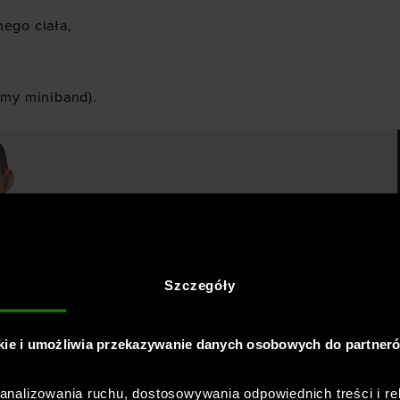
ego ciała,
umy miniband).
Szczegóły
kie i umożliwia przekazywanie danych osobowych do partner
najlepiej na start?
nalizowania ruchu, dostosowywania odpowiednich treści i re