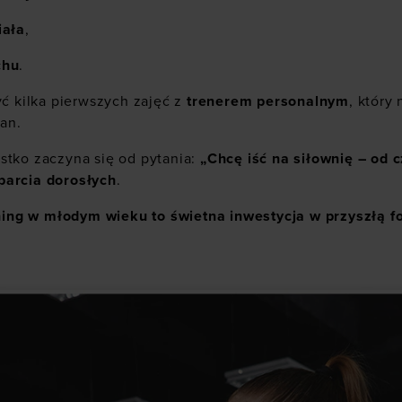
iała
,
chu
.
 kilka pierwszych zajęć z
trenerem personalnym
, który
an.
stko zaczyna się od pytania:
„Chcę iść na siłownię – od 
parcia dorosłych
.
ng w młodym wieku to świetna inwestycja w przyszłą fo