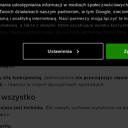
iania udostępniania informacji w mediach społecznościowyc
 Twoich działaniach naszym partnerom, w tym Google, sieci
mą i analityką internetową. Nasi partnerzy mogą łączyć te in
ernetową, a także z danymi, które uzyskują w wyniku korzysta
emy również przekazywać do naszych partnerów Twoje dane 
etowych i usprawniania sposobu ich wyświetlania, przeprow
ia treści oraz udoskonalania rozwiązań oferowanych przez n
Ustawienia
Z
gółowe informacje znajdziesz w naszej
Polityce prywatnośc
e
,
rowymi
.
 siłę funkcjonalną
, jednocześnie
nie przeciążając stawó
ji
– również w innych dyscyplinach sportowych.
 wszystko
ejsza jest technika
. Złe nawyki ruchowe wyrobione na po
arze:
ruchy
,