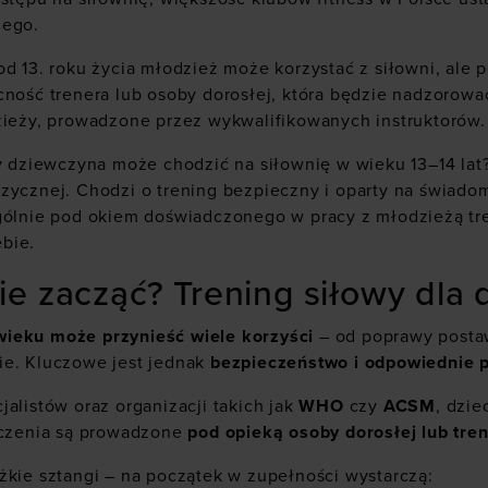
nego.
 od 13. roku życia młodzież może korzystać z siłowni, a
cność trenera lub osoby dorosłej, która będzie nadzorowa
zieży, prowadzone przez wykwalifikowanych instruktorów.
zy dziewczyna może chodzić na siłownię w wieku 13–14 lat
zycznej. Chodzi o trening bezpieczny i oparty na świado
ególnie pod okiem doświadczonego w pracy z młodzieżą tr
bie.
e zacząć? Trening siłowy dla d
ieku może przynieść wiele korzyści
– od poprawy postawy
ie. Kluczowe jest jednak
bezpieczeństwo i odpowiednie 
alistów oraz organizacji takich jak
WHO
czy
ACSM
, dzie
wiczenia są prowadzone
pod opieką osoby dorosłej lub tre
żkie sztangi – na początek w zupełności wystarczą: