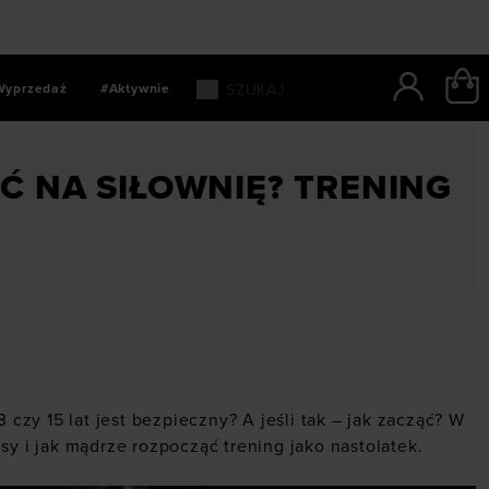
Wyprzedaż
#Aktywnie
dzieci i nastolatków
IĆ NA SIŁOWNIĘ? TRENING
 czy 15 lat jest bezpieczny? A jeśli tak – jak zacząć? W
sy i jak mądrze rozpocząć trening jako nastolatek.