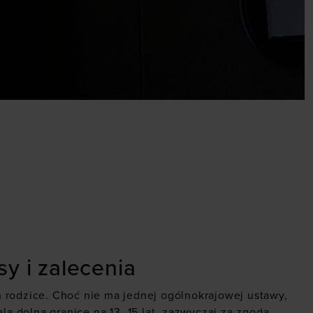
sy i zalecenia
ch rodzice. Choć nie ma jednej ogólnokrajowej ustawy,
ala dolną granicę na 13–15 lat, zazwyczaj za zgodą