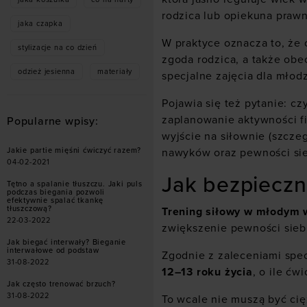
rodzica lub opiekuna praw
jaka czapka
W praktyce oznacza to, że
stylizacje na co dzień
zgoda rodzica, a także obe
odzież jesienna
materiały
specjalne zajęcia dla młod
Pojawia się też pytanie: c
zaplanowanie aktywności fi
Popularne wpisy:
wyjście na siłownie (szcz
nawyków oraz pewności sie
Jakie partie mięśni ćwiczyć razem?
04-02-2021
Jak bezpieczni
Tętno a spalanie tłuszczu. Jaki puls
podczas biegania pozwoli
efektywnie spalać tkankę
tłuszczową?
Trening siłowy w młodym w
22-03-2022
zwiększenie pewności sieb
Jak biegać interwały? Bieganie
interwałowe od podstaw
Zgodnie z zaleceniami specj
31-08-2022
12–13 roku życia
, o ile ć
Jak często trenować brzuch?
31-08-2022
To wcale nie muszą być cię