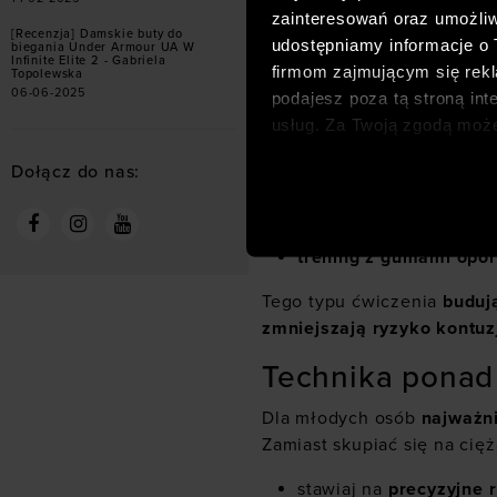
zainteresowań oraz umożliw
przysiady
,
[Recenzja] Damskie buty do
udostępniamy informacje o
biegania Under Armour UA W
Infinite Elite 2 - Gabriela
firmom zajmującym się rekla
Topolewska
wykroki
,
06-06-2025
podajesz poza tą stroną int
deski (planki)
,
usług. Za Twoją zgodą moż
dopasowanych reklam intern
podciąganie
,
Dołącz do nas:
analitycznych, dopasowywan
społecznościowych). Szcze
ćwiczenia równoważn
trening z gumami opo
Tego typu ćwiczenia
budują
zmniejszają ryzyko kontuz
Technika ponad
Dla młodych osób
najważni
Zamiast skupiać się na cięż
stawiaj na
precyzyjne 