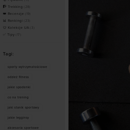
🧗 Trekking
(
28
)
👑 Recenzje
(
19
)
📊 Rankingi
(
23
)
👕 Kolekcje UA
(
3
)
✅ Tipy
(
17
)
Tagi:
sporty wytrzymałościowe
odzież fitness
jakie spodenki
co na trening
jaki stanik sportowy
jakie legginsy
akcesoria sportowe