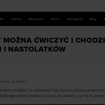
4F
Kobiety
Mężczyźni
Dzieci
Dyscypliny
Blog
k
/
Od ilu lat można ćwiczyć i chodzić na siłownię? Trening dla 
T MOŻNA ĆWICZYĆ I CHODZ
I I NASTOLATKÓW
Trening
|
🤸 Fitness
t można chodzić na siłownię? Czy trening siłowy w wieku 13
d jakiego wieku można ćwiczyć na siłowni, co na to przepi