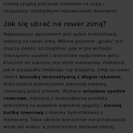
cienką czapką pod kask, kominem na szyję i
oczywiście niezbędnymi rękawiczkami kolarskimi.
Jak się ubrać na rower zimą?
Największym wyzwaniem jest wybór komfortowej
odzieży na rower zimą. Wbrew pozorom „grubo” nie
znaczy ciepło, szczególnie, gdy w grę wchodzi
intensywny wysiłek i wzmożone wydzielanie potu.
Kluczem do sukcesu jest ubiór warstwowy. Podobnie,
jak w przypadku trekkingu czy biegania, zimą na rower
ubierz
koszulkę termoaktywną z długim rękawem
,
która będzie jednocześnie pierwszą warstwą
chroniącą przed zimnem. Wybierz
ocieplane spodnie
rowerowe
, najlepiej z wodoodporną powłoką
wierzchnią na wypadek kapryśnej pogody i
zimową
kurtkę rowerową
z tkaniny hydrofobowej z
membraną. Takie okrycie wierzchnie nie przepuszcza
wody ani wiatru, a jednocześnie pozwala naszej