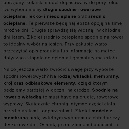
porządny, kolarski model dopasowany do pory roku.
Do wyboru mamy
długie spodnie rowerowe
ocieplane
,
lekko- i nieocieplane
oraz
średnio
ocieplane
. Te pierwsze będą najlepszą opcją na zimę i
mroźne dni. Drugie sprawdzą się wiosną i w chłodne
dni latem. Z kolei średnio ocieplane spodnie na rower
to idealny wybór na jesień. Przy zakupie warto
przeczytać opis produktu lub informację na metce
dotyczącą stopnia ocieplenia i gramatury materiału.
Na co jeszcze warto zwrócić uwagę przy wyborze
spodni rowerowych? Na
rodzaj wkładki, membrany,
krój oraz odblaskowe elementy
, dzięki którym
będziemy bardziej widoczni na drodze.
Spodnie na
rower z wkładką
to must have na długie, rowerowe
wyprawy. Skutecznie chronią intymne części ciała
przed otarciami i odparzeniami. Z kolei
modele z
membraną
będą świetnym wyborem na chłodne czy
deszczowe dni. Osłonią przed zimnem i opadami, a