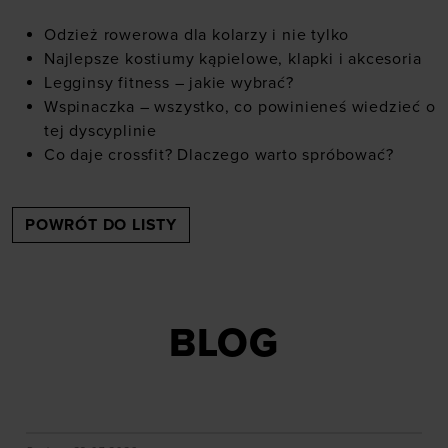
Odzież rowerowa dla kolarzy i nie tylko
Najlepsze kostiumy kąpielowe, klapki i akcesoria
Legginsy fitness – jakie wybrać?
Wspinaczka – wszystko, co powinieneś wiedzieć o
tej dyscyplinie
Co daje crossfit? Dlaczego warto spróbować?
POWRÓT DO LISTY
BLOG
akie efekty daje trening?
Orienteering - biegi na orientację. Jak zacząć, jak czy