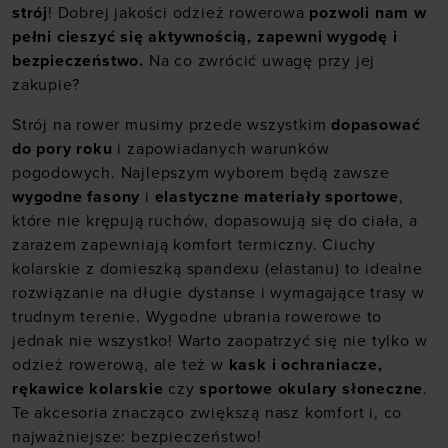
strój
! Dobrej jakości odzież rowerowa
pozwoli nam w
pełni cieszyć się aktywnością, zapewni wygodę i
bezpieczeństwo.
Na co zwrócić uwagę przy jej
zakupie?
Strój na rower musimy przede wszystkim
dopasować
do pory roku
i zapowiadanych warunków
pogodowych. Najlepszym wyborem będą zawsze
wygodne fasony
i
elastyczne materiały sportowe
,
które nie krępują ruchów, dopasowują się do ciała, a
zarazem zapewniają komfort termiczny. Ciuchy
kolarskie z domieszką spandexu (elastanu) to idealne
rozwiązanie na długie dystanse i wymagające trasy w
trudnym terenie. Wygodne ubrania rowerowe to
jednak nie wszystko! Warto zaopatrzyć się nie tylko w
odzież rowerową, ale też w
kask i ochraniacze,
rękawice kolarskie
czy
sportowe okulary słoneczne
.
Te akcesoria znacząco zwiększą nasz komfort i, co
najważniejsze: bezpieczeństwo!