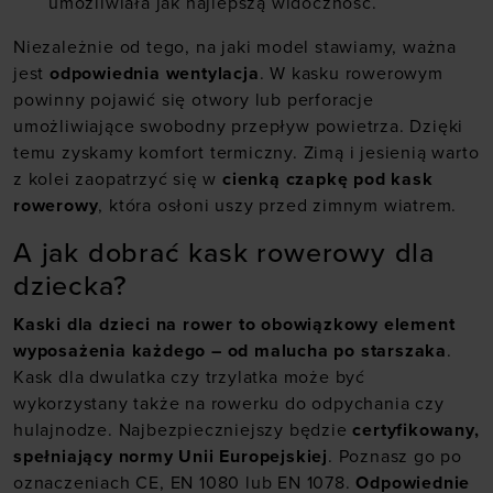
umożliwiała jak najlepszą widoczność.
Niezależnie od tego, na jaki model stawiamy, ważna
jest
odpowiednia wentylacja
. W kasku rowerowym
powinny pojawić się otwory lub perforacje
umożliwiające swobodny przepływ powietrza. Dzięki
temu zyskamy komfort termiczny. Zimą i jesienią warto
z kolei zaopatrzyć się w
cienką czapkę pod kask
rowerowy
, która osłoni uszy przed zimnym wiatrem.
A jak dobrać kask rowerowy dla
dziecka?
Kaski dla dzieci na rower to obowiązkowy element
wyposażenia każdego – od malucha po starszaka
.
Kask dla dwulatka czy trzylatka może być
wykorzystany także na rowerku do odpychania czy
hulajnodze. Najbezpieczniejszy będzie
certyfikowany,
spełniający normy Unii Europejskiej
. Poznasz go po
oznaczeniach CE, EN 1080 lub EN 1078.
Odpowiednie