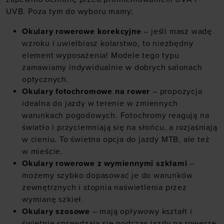
UVB. Poza tym do wyboru mamy:
Okulary rowerowe korekcyjne
– jeśli masz wadę
wzroku i uwielbiasz kolarstwo, to niezbędny
element wyposażenia! Modele tego typu
zamawiamy indywidualnie w dobrych salonach
optycznych.
Okulary fotochromowe na rower
– propozycja
idealna do jazdy w terenie w zmiennych
warunkach pogodowych. Fotochromy reagują na
światło i przyciemniają się na słońcu, a rozjaśniają
w cieniu. To świetna opcja do jazdy MTB, ale też
w mieście.
Okulary rowerowe z wymiennymi szkłami
–
możemy szybko dopasować je do warunków
zewnętrznych i stopnia naświetlenia przez
wymianę szkieł.
Okulary szosowe
– mają opływowy kształt i
świetnie sprawdzają się podczas jazdy na rowerze