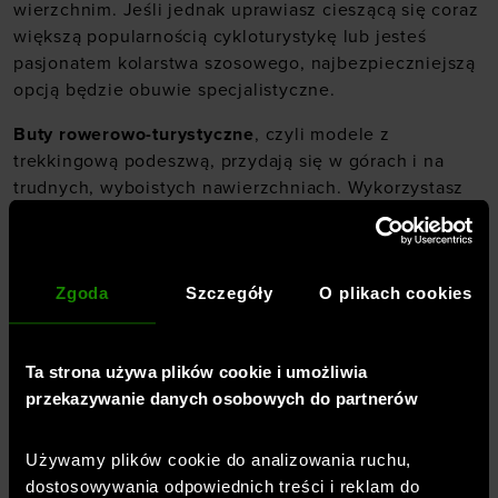
wierzchnim. Jeśli jednak uprawiasz cieszącą się coraz
większą popularnością cykloturystykę lub jesteś
pasjonatem kolarstwa szosowego, najbezpieczniejszą
opcją będzie obuwie specjalistyczne.
Buty rowerowo-turystyczne
, czyli modele z
trekkingową podeszwą, przydają się w górach i na
trudnych, wyboistych nawierzchniach. Wykorzystasz
ich możliwości w terenie nie tylko w trakcie
pedałowania, ale też podczas cięższych podejść, gdy
musisz zejść z roweru. Jeśli chodzi o
buty kolarskie
Zgoda
Szczegóły
O plikach cookies
szosowe, to najczęściej poleca się te z SPD.
To
modele ze specjalnym systemem zatrzasków,
montowane do pedałów, które wyróżnia
Ta strona używa plików cookie i umożliwia
aerodynamiczny kształt i ultra niska waga. Takie lekkie
przekazywanie danych osobowych do partnerów
buty rowerowe sprawdzają się szczególnie u
profesjonalnych kolarzy i zapalonych amatorów
kolarstwa szosowego. Przydatnym akcesorium będą
Używamy plików cookie do analizowania ruchu,
też
ocieplacze na buty rowerowe
. Wykonane
dostosowywania odpowiednich treści i reklam do