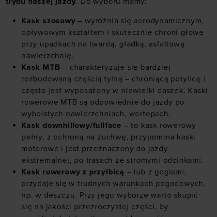
trybu naszej jazdy
. Do wyboru mamy:
Kask szosowy
– wyróżnia się aerodynamicznym,
opływowym kształtem i skutecznie chroni głowę
przy upadkach na twardą, gładką, asfaltową
nawierzchnię.
Kask MTB
– charakteryzuje się bardziej
rozbudowaną częścią tylną – chroniącą potylicę i
często jest wyposażony w niewielki daszek. Kaski
rowerowe MTB są odpowiednie do jazdy po
wyboistych nawierzchniach, wertepach.
Kask downhillowy/fullface
– to kask rowerowy
pełny, z ochroną na żuchwę, przypomina kaski
motorowe i jest przeznaczony do jazdy
ekstremalnej, po trasach ze stromymi odcinkami.
Kask rowerowy z przyłbicą
– lub z goglami,
przydaje się w trudnych warunkach pogodowych,
np. w deszczu. Przy jego wyborze warto skupić
się na jakości przezroczystej części, by