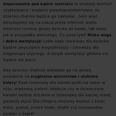
dopasowanie pod kątem rozmiaru
to większy komfort
użytkowania i większe prawdopodobieństwo, że
dziecko chętnie będzie go zakładać. Jeśli więc
decydujemy się na zakup przez Internet, warto
zmierzyć rozmiar głowy dziecka do kasku, tak samo,
jak w przypadku dorosłego. Co poza tym?
Niska waga
i dobra wentylacja
! Lekki kask rowerowy dla dziecka
będzie zwyczajnie wygodniejszy i zdrowszy dla
kręgosłupa szyjnego. A dzięki wentylacji główka nie
będzie się pocić.
Aby dziecko chętniej wkładało go na głowę,
postawcie na
oryginalne wzornictwo i ulubione
kolory
! Kask rowerowy dla dziewczynki na rower w
różu, miętowej zieleni, błękicie czy w dziewczęce
kwiatki będzie strzałem w dziesiątkę dla każdej małej
gwiazdy stylu! Dla chłopca możemy wybrać z kolei
moro, granat, zieleń khaki, błękit czy niezawodne
postaci z bajek!