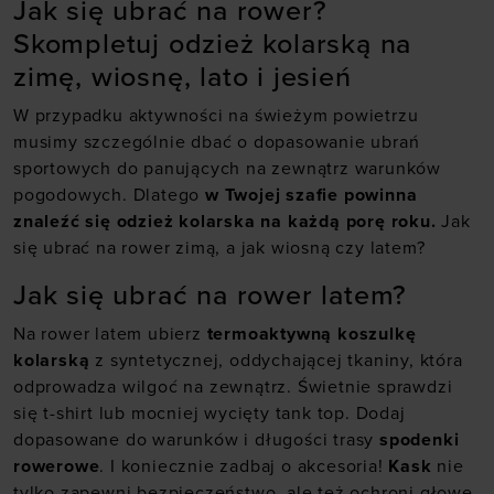
Jak się ubrać na rower?
Skompletuj odzież kolarską na
zimę, wiosnę, lato i jesień
W przypadku aktywności na świeżym powietrzu
musimy szczególnie dbać o dopasowanie ubrań
sportowych do panujących na zewnątrz warunków
pogodowych. Dlatego
w Twojej szafie powinna
znaleźć się odzież kolarska na każdą porę roku.
Jak
się ubrać na rower zimą, a jak wiosną czy latem?
Jak się ubrać na rower latem?
Na rower latem ubierz
termoaktywną koszulkę
kolarską
z syntetycznej, oddychającej tkaniny, która
odprowadza wilgoć na zewnątrz. Świetnie sprawdzi
się t-shirt lub mocniej wycięty tank top. Dodaj
dopasowane do warunków i długości trasy
spodenki
rowerowe
. I koniecznie zadbaj o akcesoria!
Kask
nie
tylko zapewni bezpieczeństwo, ale też ochroni głowę