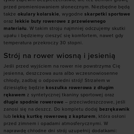
przed promieniowaniem słonecznym. Niezbędne będą
także
okulary kolarskie
, wygodne
skarpetki sportowe
oraz
lekkie buty rowerowe z przewiewnego
materiału
. W takim stroju najmniej odczujemy skutki
upału i będziemy cieszyć się komfortem, nawet gdy
temperatura przekroczy 30 stopni.
Strój na rower wiosną i jesienią
Jeśli przed wyjściem na rower nie powstrzyma Cię
jesienna, deszczowa aura albo wczesnowiosenne
chłody, zadbaj o odpowiedni strój! Strzałem w
dziesiątkę będzie
koszulka rowerowa z długim
rękawem
z syntetycznej tkaniny sportowej oraz
długie spodnie rowerowe
– przeciwdeszczowe, jeśli
zanosi się na deszcz. Do kompletu dodaj
bezrękawnik
lub
lekką kurtkę rowerową z kapturem
, która osłoni
przed zimnem i opadami atmosferycznymi. W
naprawdę chłodne dni strój uzupełnij dodatkami: