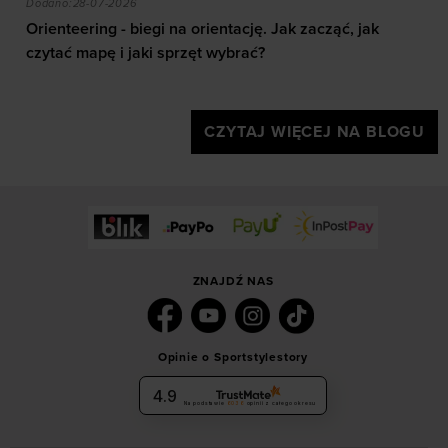
Dodano:
28-07-2026
Orienteering - biegi na orientację. Jak zacząć, jak
czytać mapę i jaki sprzęt wybrać?
CZYTAJ WIĘCEJ NA BLOGU
ZNAJDŹ NAS
Opinie o Sportstylestory
4.9
Na podstawie
6036
opinii
z całego okresu