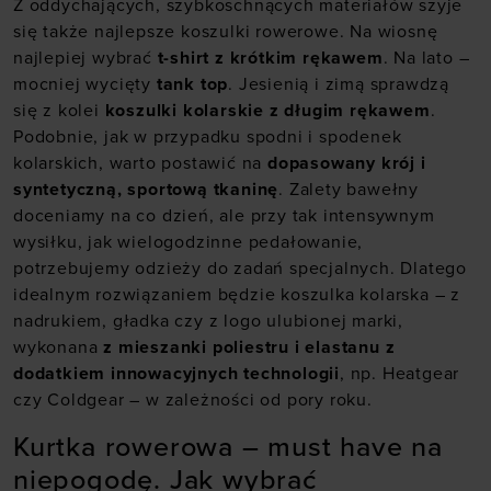
Z oddychających, szybkoschnących materiałów szyje
się także najlepsze koszulki rowerowe. Na wiosnę
najlepiej wybrać
t-shirt z krótkim rękawem
. Na lato –
mocniej wycięty
tank top
. Jesienią i zimą sprawdzą
się z kolei
koszulki kolarskie z długim rękawem
.
Podobnie, jak w przypadku spodni i spodenek
kolarskich, warto postawić na
dopasowany krój i
syntetyczną, sportową tkaninę
. Zalety bawełny
doceniamy na co dzień, ale przy tak intensywnym
wysiłku, jak wielogodzinne pedałowanie,
potrzebujemy odzieży do zadań specjalnych. Dlatego
idealnym rozwiązaniem będzie koszulka kolarska – z
nadrukiem, gładka czy z logo ulubionej marki,
wykonana
z mieszanki poliestru i elastanu z
dodatkiem innowacyjnych technologii
, np. Heatgear
czy Coldgear – w zależności od pory roku.
Kurtka rowerowa – must have na
niepogodę. Jak wybrać