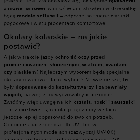
jesienią. Jeśli zastanawiasz się, jak wybrać
rękawiczki
zimowe na rower
w mroźne dni, strzałem w dziesiątkę
będą
modele softshell
– odporne na trudne warunki
pogodowe i w stu procentach komfortowe.
Okulary kolarskie – na jakie
postawić?
A jak w trakcie jazdy
ochronić oczy przed
promieniowaniem słonecznym, wiatrem, owadami
czy piaskiem
? Najlepszym wyborem będą specjalne
okulary rowerowe. Jakie wybrać? Najważniejsze, by
były
dopasowane do kształtu twarzy i zapewniały
wygodę
na wręcz niewyczuwalnym poziomie.
Zwróćmy więc uwagę na ich
kształt, noski i zauszniki
– te z możliwością regulacji będziemy w stanie
jeszcze lepiej dopasować do swoich potrzeb.
Ogromne znaczenie ma filtr UV. Ten w
profesjonalnych modelach (zazwyczaj UV400)
zapewnia ochronę przed promieniowaniem UVA i