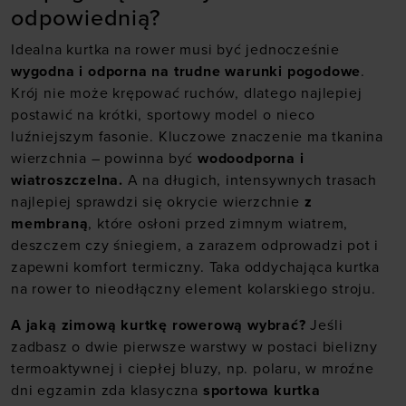
odpowiednią?
Idealna kurtka na rower musi być jednocześnie
wygodna i odporna na trudne warunki pogodowe
.
Krój nie może krępować ruchów, dlatego najlepiej
postawić na krótki, sportowy model o nieco
luźniejszym fasonie. Kluczowe znaczenie ma tkanina
wierzchnia – powinna być
wodoodporna i
wiatroszczelna.
A na długich, intensywnych trasach
najlepiej sprawdzi się okrycie wierzchnie
z
membraną
, które osłoni przed zimnym wiatrem,
deszczem czy śniegiem, a zarazem odprowadzi pot i
zapewni komfort termiczny. Taka oddychająca kurtka
na rower to nieodłączny element kolarskiego stroju.
A jaką zimową kurtkę rowerową wybrać?
Jeśli
zadbasz o dwie pierwsze warstwy w postaci bielizny
termoaktywnej i ciepłej bluzy, np. polaru, w mroźne
dni egzamin zda klasyczna
sportowa kurtka