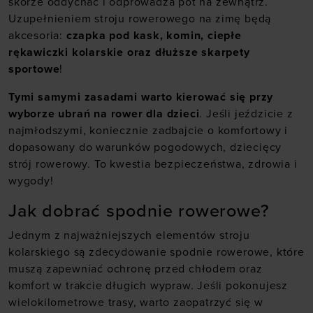
skórze oddychać i odprowadza pot na zewnątrz.
Uzupełnieniem stroju rowerowego na zimę będą
akcesoria:
czapka pod kask, komin, ciepłe
rękawiczki kolarskie oraz dłuższe skarpety
sportowe
!
Tymi samymi zasadami warto kierować się przy
wyborze ubrań na rower dla dzieci
. Jeśli jeździcie z
najmłodszymi, koniecznie zadbajcie o komfortowy i
dopasowany do warunków pogodowych, dziecięcy
strój rowerowy. To kwestia bezpieczeństwa, zdrowia i
wygody!
Jak dobrać spodnie rowerowe?
Jednym z najważniejszych elementów stroju
kolarskiego są zdecydowanie spodnie rowerowe, które
muszą zapewniać ochronę przed chłodem oraz
komfort w trakcie długich wypraw. Jeśli pokonujesz
wielokilometrowe trasy, warto zaopatrzyć się w