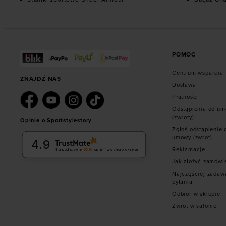
POMOC
Centrum wsparcia
ZNAJDŹ NAS
Dostawa
Płatności
Odstąpienia od u
(zwroty)
Opinie o Sportstylestory
Zgłoś odstąpienie 
umowy (zwrot)
4.9
Reklamacje
Na podstawie
6036
opinii
z całego okresu
Jak złożyć zamówi
Najczęściej zadaw
pytania
Odbiór w sklepie
Zwrot w salonie