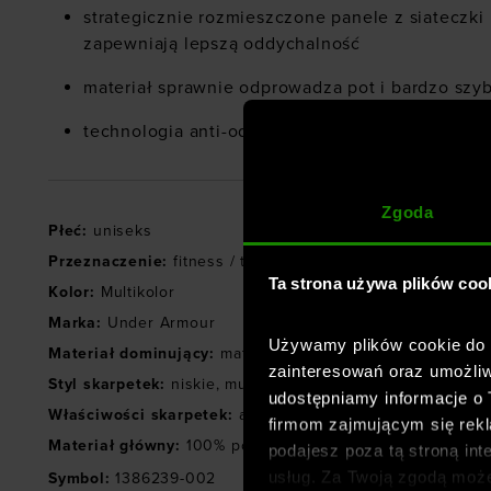
strategicznie rozmieszczone panele z siateczki
zapewniają lepszą oddychalność
materiał sprawnie odprowadza pot i bardzo szy
technologia anti-odor zmniejsza nieprzyjemne 
Zgoda
Płeć
:
uniseks
Przeznaczenie
:
fitness / trening
,
crossfit
,
joga
Ta strona używa plików coo
Kolor
:
Multikolor
Marka
:
Under Armour
Używamy plików cookie do a
Materiał dominujący
:
materiał syntetyczny
zainteresowań oraz umożliw
Styl skarpetek
:
niskie
,
multipack
udostępniamy informacje o
Właściwości skarpetek
:
antybakteryjne
,
multipack
firmom zajmującym się rekla
Materiał główny
:
100% poliester
podajesz poza tą stroną int
usług. Za Twoją zgodą moż
Symbol
:
1386239-002