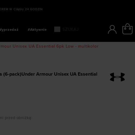
SZYBKIE PŁATNOŚCI: BLIK, PA
Wyprzedaż
#Aktywnie
rmour Unisex UA Essential 6pk Low - multikolor
s (6-pack)Under Armour Unisex UA Essential
dni przed obniżką
: