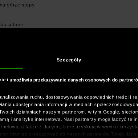
 na górze stopy
bko schnie
zapachy
Szczegóły
kie i umożliwia przekazywanie danych osobowych do partner
nalizowania ruchu, dostosowywania odpowiednich treści i re
iania udostępniania informacji w mediach społecznościowyc
 Twoich działaniach naszym partnerom, w tym Google, sieci
mą i analityką internetową. Nasi partnerzy mogą łączyć te in
ernetową, a także z danymi, które uzyskują w wyniku korzysta
emy również przekazywać do naszych partnerów Twoje dane 