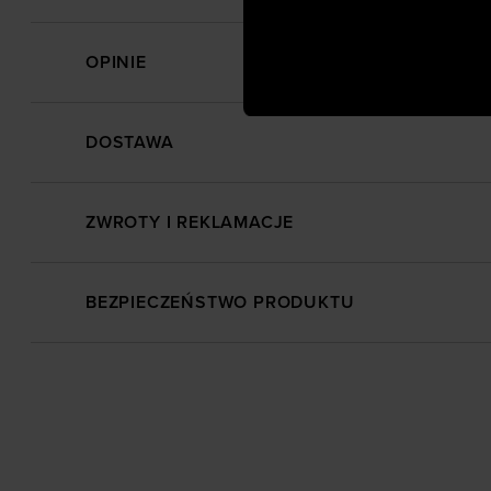
dopasowanych reklam intern
analitycznych, dopasowywan
OPINIE
społecznościowych). Szcze
DOSTAWA
ZWROTY I REKLAMACJE
BEZPIECZEŃSTWO PRODUKTU