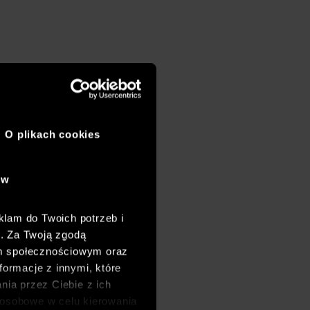
O plikach cookies
ów
klam do Twoich potrzeb i
h. Za Twoją zgodą
om społecznościowym oraz
formacje z innymi, które
nia przez Ciebie z ich
osobowe w celu kierowania