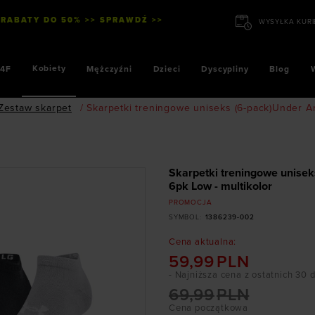
 RABATY DO 50% >> SPRAWDŹ >>
Kobiety
4F
Mężczyźni
Dzieci
Dyscypliny
Blog
Zestaw skarpet
/
Skarpetki treningowe uniseks (6-pack)Under A
Skarpetki treningowe unisek
6pk Low - multikolor
PROMOCJA
SYMBOL
:
1386239-002
Cena aktualna
:
59,99
PLN
- Najniższa cena z ostatnich 30 
69,99
PLN
Cena początkowa