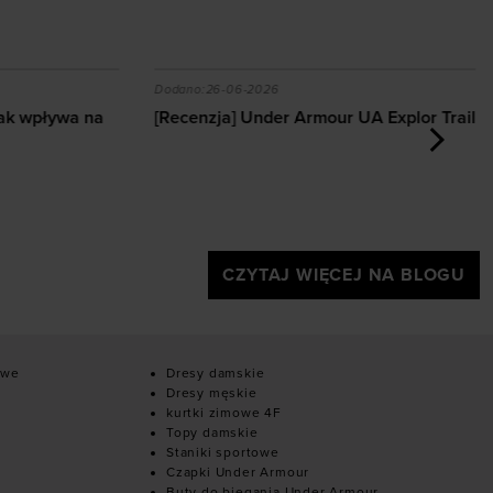
ingu w domu i na siłowni
 jak wpływa na odchudzanie?
[Recenzja] Under Armour UA Explor Trail
C
Dodano:
26-06-2026
D
k wpływa na
[Recenzja] Under Armour UA Explor Trail
C
a
CZYTAJ WIĘCEJ NA BLOGU
owe
Dresy damskie
Dresy męskie
kurtki zimowe 4F
Topy damskie
Staniki sportowe
Czapki Under Armour
Buty do biegania Under Armour