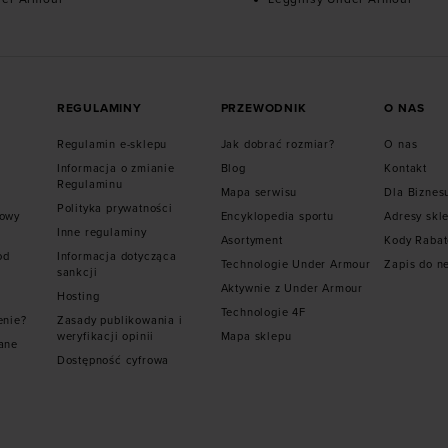
REGULAMINY
PRZEWODNIK
O NAS
Regulamin e-sklepu
Jak dobrać rozmiar?
O nas
Informacja o zmianie
Blog
Kontakt
Regulaminu
Mapa serwisu
Dla Biznes
Polityka prywatności
mowy
Encyklopedia sportu
Adresy skl
Inne regulaminy
Asortyment
Kody Raba
od
Informacja dotycząca
Technologie Under Armour
Zapis do n
sankcji
Aktywnie z Under Armour
Hosting
Technologie 4F
enie?
Zasady publikowania i
weryfikacji opinii
Mapa sklepu
ane
Dostępność cyfrowa