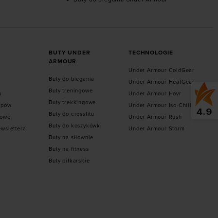
BUTY UNDER
TECHNOLOGIE
ARMOUR
Under Armour ColdGear
Buty do biegania
Under Armour HeatGear
Buty treningowe
u
Under Armour Hovr
Buty trekkingowe
epów
Under Armour Iso-Chill
4.9
Buty do crossfitu
towe
Under Armour Rush
Buty do koszykówki
ewslettera
Under Armour Storm
Buty na siłownie
Buty na fitness
Buty piłkarskie