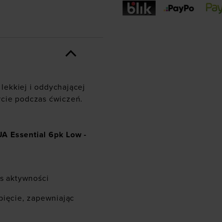
ekkiej i oddychającej
rcie podczas ćwiczeń.
A Essential 6pk Low -
as aktywności
pięcie, zapewniając