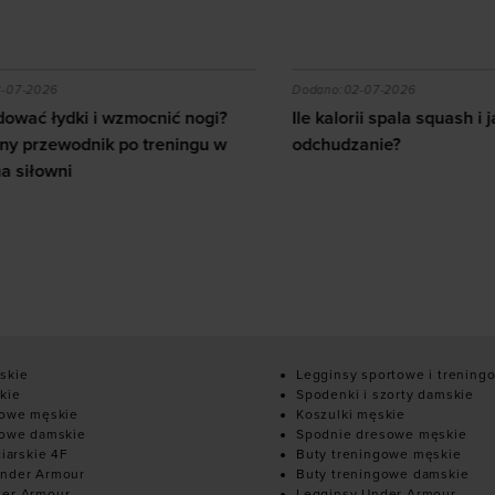
zytać mapę i jaki sprzęt wybrać?
ać łydki i wzmocnić nogi? Kompletny przewodnik po tren
Ile kalorii spala squash i
-2026
Dodano:
02-07-2026
ć łydki i wzmocnić nogi?
Ile kalorii spala squash i ja
przewodnik po treningu w
odchudzanie?
iłowni
10
skie
Legginsy sportowe i trening
kie
Spodenki i szorty damskie
mowe męskie
Koszulki męskie
mowe damskie
Spodnie dresowe męskie
ciarskie 4F
Buty treningowe męskie
nder Armour
Buty treningowe damskie
der Armour
Legginsy Under Armour