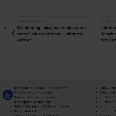
 z ab wheel i jakie efekty daje trening?
Orienteering - biegi na orientację. Jak zacząć, jak c
Jak zbudow
Dodano:
28-07-2026
Dodano:
03-07
Orienteering - biegi na orientację. Jak
Jak zbudowa
zacząć, jak czytać mapę i jaki sprzęt
Kompletny 
wybrać?
domu i na s
Buty damskie i męskie Under Armour
Bluzy dam
Męskie buty do biegania
Bluzy męs
Damskie buty do biegania
Kurtki zi
Buty sportowe damskie
Kurtki zi
Kurtki i bezrękawniki Under Armour
kurtki nar
Bluzy Under Armour
Spodnie U
Staniki sportowe Under Armour
Bagaż Un